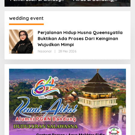
Polisi Tangkap Dua
Lebih dari Enam Ribu
terduga Pelaku
Botol Disita
wedding event
Perjalanan Hidup Husna Queensyatila
Buktikan Ada Proses Dari Keinginan
Wujudkan Mimpi
Nasional
|
28 Mei 2026
O
L
E
H
R
E
D
A
K
S
I