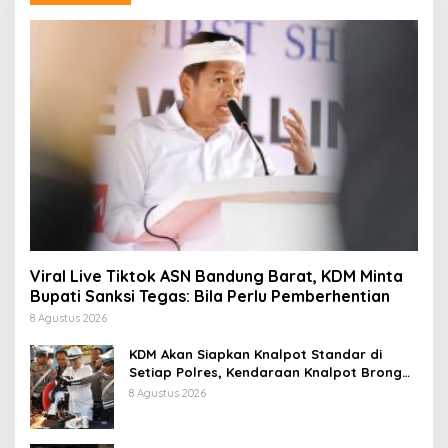
Viral Live Tiktok ASN Bandung Barat, KDM Minta
Bupati Sanksi Tegas: Bila Perlu Pemberhentian
8 Agustus 2026
KDM Akan Siapkan Knalpot Standar di
Setiap Polres, Kendaraan Knalpot Brong
Tertangkap Langsung Ganti
8 Agustus 2026