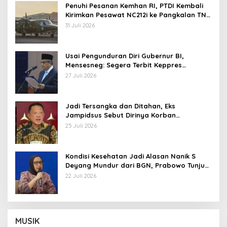
Penuhi Pesanan Kemhan RI, PTDI Kembali
Kirimkan Pesawat NC212i ke Pangkalan TNI
AU
31 Juli 2026
Usai Pengunduran Diri Gubernur BI,
Mensesneg: Segera Terbit Keppres
Pemberhentian dengan Hormat
27 Juli 2026
Jadi Tersangka dan Ditahan, Eks
Jampidsus Sebut Dirinya Korban
Kriminalisasi
25 Juli 2026
Kondisi Kesehatan Jadi Alasan Nanik S
Deyang Mundur dari BGN, Prabowo Tunjuk
Wamentan Sudaryono
22 Juli 2026
MUSIK