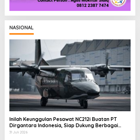
NASIONAL
Inilah Keunggulan Pesawat NC212i Buatan PT
Dirgantara Indonesia, Siap Dukung Berbagai
Operasi TNI
31 Juli 2026