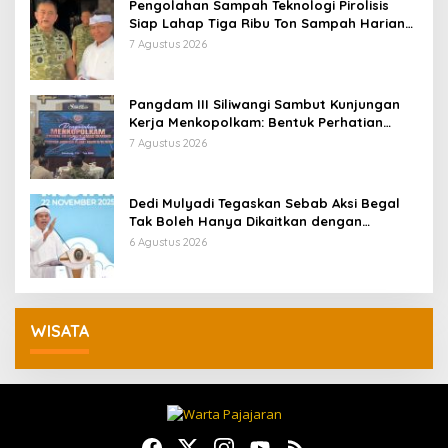
Pengolahan Sampah Teknologi Pirolisis
Siap Lahap Tiga Ribu Ton Sampah Harian
Jawa Barat
7 Agustus 2026
Pangdam III Siliwangi Sambut Kunjungan
Kerja Menkopolkam: Bentuk Perhatian
Pemerintah
7 Agustus 2026
Dedi Mulyadi Tegaskan Sebab Aksi Begal
Tak Boleh Hanya Dikaitkan dengan
Ekonomi
6 Agustus 2026
WISATA