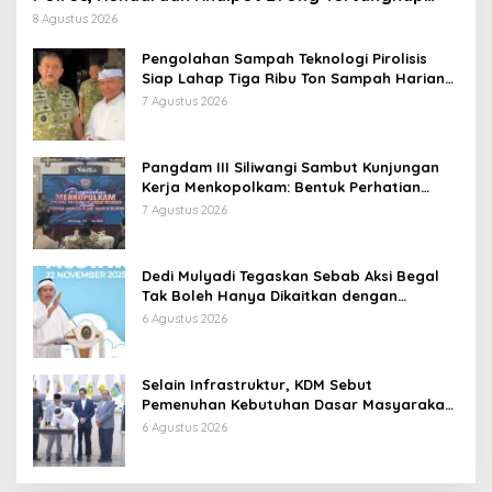
Langsung Ganti
8 Agustus 2026
Pengolahan Sampah Teknologi Pirolisis
Siap Lahap Tiga Ribu Ton Sampah Harian
Jawa Barat
7 Agustus 2026
Pangdam III Siliwangi Sambut Kunjungan
Kerja Menkopolkam: Bentuk Perhatian
Pemerintah
7 Agustus 2026
Dedi Mulyadi Tegaskan Sebab Aksi Begal
Tak Boleh Hanya Dikaitkan dengan
Ekonomi
6 Agustus 2026
Selain Infrastruktur, KDM Sebut
Pemenuhan Kebutuhan Dasar Masyarakat
Jadi Fokus APBD Jabar 2027
6 Agustus 2026