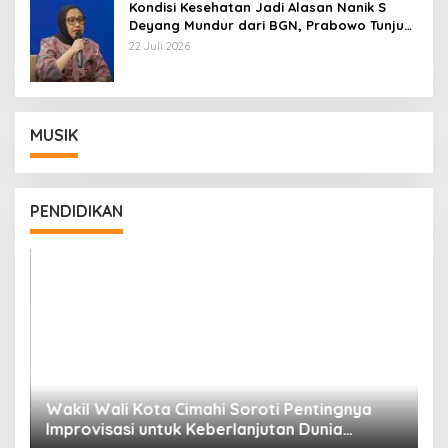
Kondisi Kesehatan Jadi Alasan Nanik S
Deyang Mundur dari BGN, Prabowo Tunjuk
Wamentan Sudaryono
22 Juli 2026
MUSIK
PENDIDIKAN
Wakil Wali Kota Cimahi Soroti Pentingnya
Y
Improvisasi untuk Keberlanjutan Dunia
S