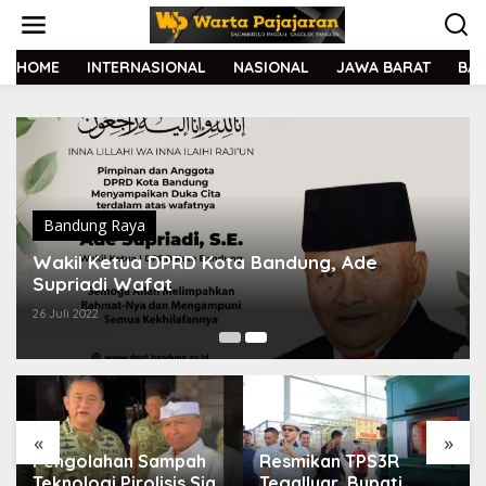
L
e
w
a
HOME
INTERNASIONAL
NASIONAL
JAWA BARAT
BA
t
i
k
e
k
o
n
t
Bandung Raya
e
Wakil Ketua DPRD Kota Bandung, Ade
n
Supriadi Wafat
26 Juli 2022
«
»
Pengolahan Sampah
Resmikan TPS3R
Teknologi Pirolisis Siap
Tegalluar, Bupati