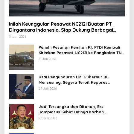
Inilah Keunggulan Pesawat NC212i Buatan PT
Dirgantara Indonesia, Siap Dukung Berbagai
Operasi TNI
31 Juli 2026
Penuhi Pesanan Kemhan RI, PTDI Kembali
Kirimkan Pesawat NC212i ke Pangkalan TNI
AU
31 Juli 2026
Usai Pengunduran Diri Gubernur BI,
Mensesneg: Segera Terbit Keppres
Pemberhentian dengan Hormat
27 Juli 2026
Jadi Tersangka dan Ditahan, Eks
Jampidsus Sebut Dirinya Korban
Kriminalisasi
25 Juli 2026