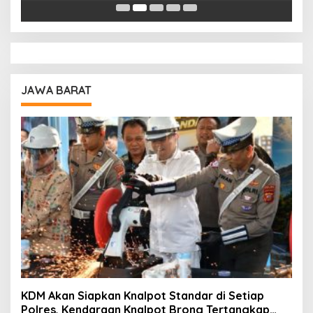
Pendidikan
A
JAWA BARAT
KDM Akan Siapkan Knalpot Standar di Setiap
Polres, Kendaraan Knalpot Brong Tertangkap