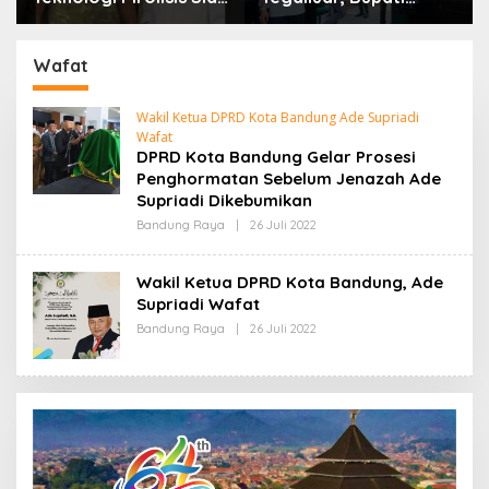
Lahap Tiga Ribu Ton
Bandung: Sampah
Sampah Harian Jawa
Bukan Hanya Urusan
Barat
Pemerintah
Wafat
Wakil Ketua DPRD Kota Bandung Ade Supriadi
Wafat
DPRD Kota Bandung Gelar Prosesi
Penghormatan Sebelum Jenazah Ade
Supriadi Dikebumikan
Bandung Raya
|
26 Juli 2022
O
L
E
H
Wakil Ketua DPRD Kota Bandung, Ade
R
Supriadi Wafat
E
D
Bandung Raya
|
26 Juli 2022
O
A
L
K
E
S
H
I
R
E
D
A
K
S
I