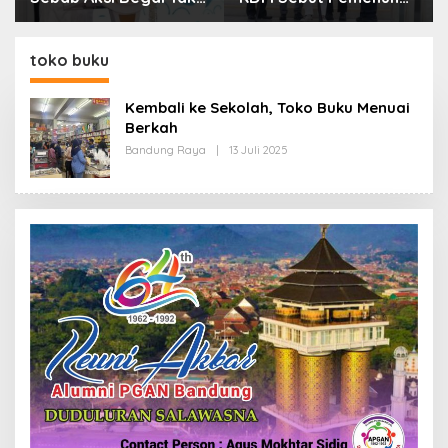
Boleh Hanya Dikaitkan
Kebutuhan Dasar
dengan Ekonomi
Masyarakat Jadi
Fokus APBD Jabar
toko buku
2027
Kembali ke Sekolah, Toko Buku Menuai
Berkah
Bandung Raya
|
13 Juli 2025
O
L
E
H
R
E
D
A
K
S
I