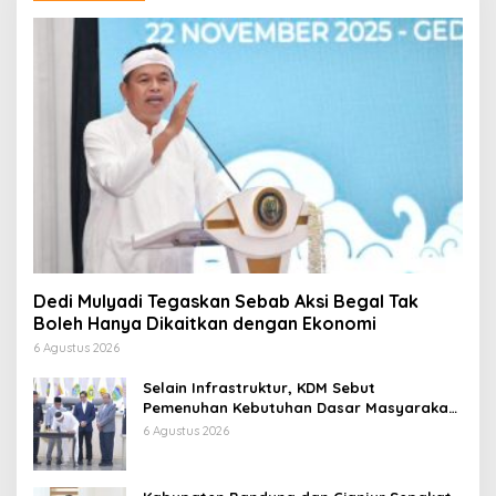
Dedi Mulyadi Tegaskan Sebab Aksi Begal Tak
Boleh Hanya Dikaitkan dengan Ekonomi
6 Agustus 2026
Selain Infrastruktur, KDM Sebut
Pemenuhan Kebutuhan Dasar Masyarakat
Jadi Fokus APBD Jabar 2027
6 Agustus 2026