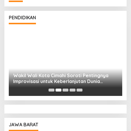
PENDIDIKAN
Wakil Wali Kota Cimahi Soroti Pentingnya
Y
Improvisasi untuk Keberlanjutan Dunia
S
Pendidikan
A
JAWA BARAT