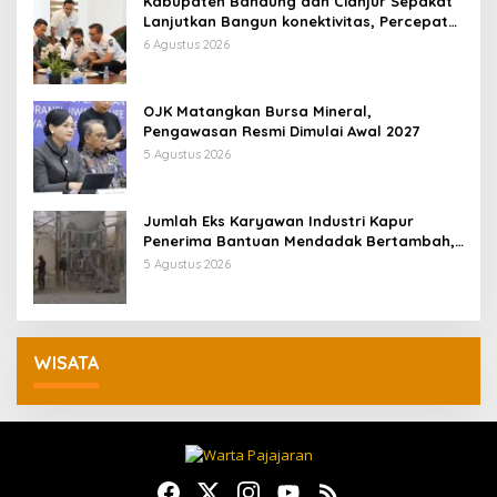
Kabupaten Bandung dan Cianjur Sepakat
Lanjutkan Bangun konektivitas, Percepat
Pertumbuhan Ekonomi Daerah
6 Agustus 2026
OJK Matangkan Bursa Mineral,
Pengawasan Resmi Dimulai Awal 2027
5 Agustus 2026
Jumlah Eks Karyawan Industri Kapur
Penerima Bantuan Mendadak Bertambah,
KDM: Kita Identifikasi
5 Agustus 2026
WISATA