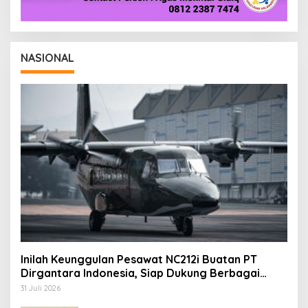
NASIONAL
Inilah Keunggulan Pesawat NC212i Buatan PT
Dirgantara Indonesia, Siap Dukung Berbagai
Operasi TNI
31 Juli 2026