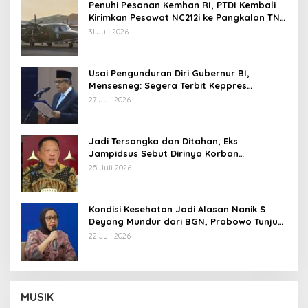
Penuhi Pesanan Kemhan RI, PTDI Kembali
Kirimkan Pesawat NC212i ke Pangkalan TNI
AU
31 Juli 2026
Usai Pengunduran Diri Gubernur BI,
Mensesneg: Segera Terbit Keppres
Pemberhentian dengan Hormat
27 Juli 2026
Jadi Tersangka dan Ditahan, Eks
Jampidsus Sebut Dirinya Korban
Kriminalisasi
25 Juli 2026
Kondisi Kesehatan Jadi Alasan Nanik S
Deyang Mundur dari BGN, Prabowo Tunjuk
Wamentan Sudaryono
22 Juli 2026
MUSIK