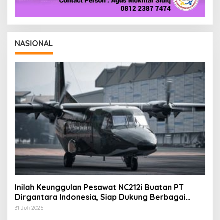
NASIONAL
Inilah Keunggulan Pesawat NC212i Buatan PT
Dirgantara Indonesia, Siap Dukung Berbagai
Operasi TNI
31 Juli 2026