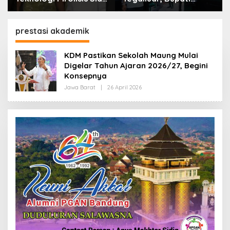
Lahap Tiga Ribu Ton
Bandung: Sampah
Sampah Harian Jawa
Bukan Hanya Urusan
Barat
Pemerintah
prestasi akademik
KDM Pastikan Sekolah Maung Mulai
Digelar Tahun Ajaran 2026/27, Begini
Konsepnya
Jawa Barat
|
26 April 2026
O
L
E
H
R
E
D
A
K
S
I