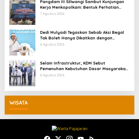
Pangdam III Siliwangi Sambut Kunjungan
Kerja Menkopolkam: Bentuk Perhatian
Pemerintah
7 Agustus 2026
Dedi Mulyadi Tegaskan Sebab Aksi Begal
Tak Boleh Hanya Dikaitkan dengan
Ekonomi
6 Agustus 2026
Selain Infrastruktur, KDM Sebut
Pemenuhan Kebutuhan Dasar Masyarakat
Jadi Fokus APBD Jabar 2027
6 Agustus 2026
WISATA