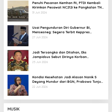
Penuhi Pesanan Kemhan RI, PTDI Kembali
Kirimkan Pesawat NC212i ke Pangkalan TNI
AU
31 Juli 2026
Usai Pengunduran Diri Gubernur BI,
Mensesneg: Segera Terbit Keppres
Pemberhentian dengan Hormat
27 Juli 2026
Jadi Tersangka dan Ditahan, Eks
Jampidsus Sebut Dirinya Korban
Kriminalisasi
25 Juli 2026
Kondisi Kesehatan Jadi Alasan Nanik S
Deyang Mundur dari BGN, Prabowo Tunjuk
Wamentan Sudaryono
22 Juli 2026
MUSIK