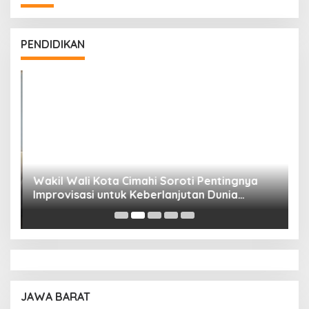
PENDIDIKAN
Wakil Wali Kota Cimahi Soroti Pentingnya
Y
Improvisasi untuk Keberlanjutan Dunia
S
Pendidikan
A
JAWA BARAT