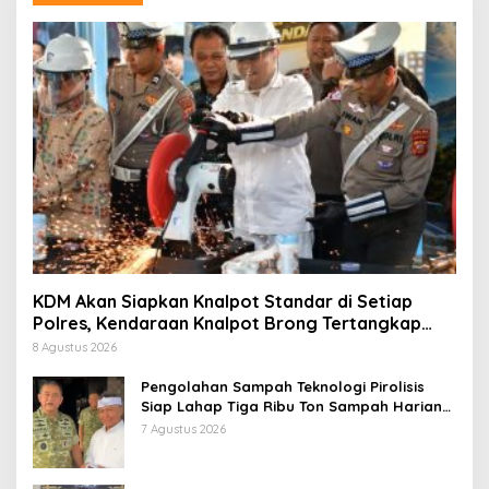
KDM Akan Siapkan Knalpot Standar di Setiap
Polres, Kendaraan Knalpot Brong Tertangkap
Langsung Ganti
8 Agustus 2026
Pengolahan Sampah Teknologi Pirolisis
Siap Lahap Tiga Ribu Ton Sampah Harian
Jawa Barat
7 Agustus 2026