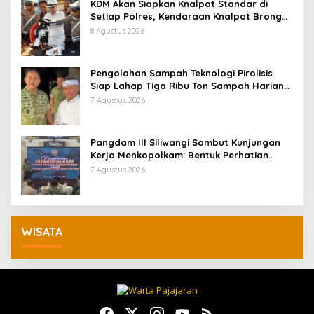
KDM Akan Siapkan Knalpot Standar di
Setiap Polres, Kendaraan Knalpot Brong
Tertangkap Langsung Ganti
8 Agustus 2026
Pengolahan Sampah Teknologi Pirolisis
Siap Lahap Tiga Ribu Ton Sampah Harian
Jawa Barat
7 Agustus 2026
Pangdam III Siliwangi Sambut Kunjungan
Kerja Menkopolkam: Bentuk Perhatian
Pemerintah
7 Agustus 2026
WISATA