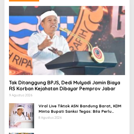
Tak Ditanggung BPJS, Dedi Mulyadi Jamin Biaya
RS Korban Kejahatan Dibayar Pemprov Jabar
9 Agustus 2026
Viral Live Tiktok ASN Bandung Barat, KDM
Minta Bupati Sanksi Tegas: Bila Perlu
Pemberhentian
8 Agustus 2026