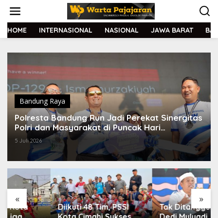
L
e
w
a
HOME
INTERNASIONAL
NASIONAL
JAWA BARAT
BA
t
i
k
e
k
o
n
t
Bandung Raya
e
Polresta Bandung Run Jadi Perekat Sinergitas
n
Polri dan Masyarakat di Puncak Hari
Bhayangkara ke-80
5 Juli 2026
«
»
Diikuti 48 Tim, PSSI
Tak Ditanggung BPJS,
Kota Cimahi Sukses
Dedi Mulyadi Jamin