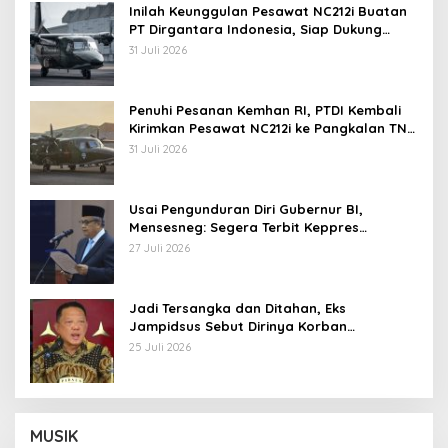
Inilah Keunggulan Pesawat NC212i Buatan
PT Dirgantara Indonesia, Siap Dukung
Berbagai Operasi TNI
31 Juli 2026
Penuhi Pesanan Kemhan RI, PTDI Kembali
Kirimkan Pesawat NC212i ke Pangkalan TNI
AU
31 Juli 2026
Usai Pengunduran Diri Gubernur BI,
Mensesneg: Segera Terbit Keppres
Pemberhentian dengan Hormat
27 Juli 2026
Jadi Tersangka dan Ditahan, Eks
Jampidsus Sebut Dirinya Korban
Kriminalisasi
25 Juli 2026
MUSIK