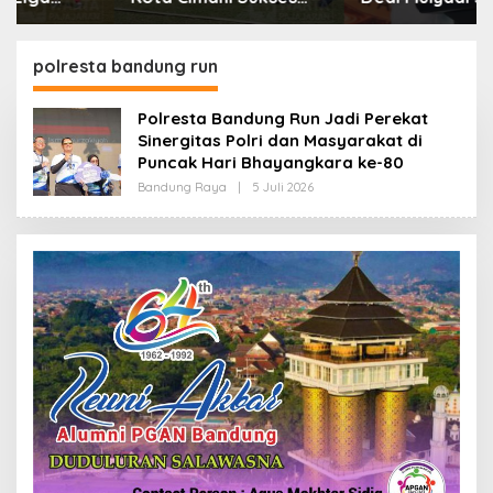
Gelar Piala Soeratin
Biaya RS Korban
Kejahatan Dibayar
Pemprov Jabar
polresta bandung run
Polresta Bandung Run Jadi Perekat
Sinergitas Polri dan Masyarakat di
Puncak Hari Bhayangkara ke-80
Bandung Raya
|
5 Juli 2026
O
L
E
H
R
E
D
A
K
S
I