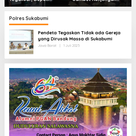
Bandung: Sampah
Kerja Menkopolkam:
Bukan Hanya Urusan
Bentuk Perhatian
Pemerintah
Pemerintah
Polres Sukabumi
Pendeta Tegaskan Tidak ada Gereja
yang Dirusak Massa di Sukabumi
Jawa Barat
|
1 Juli 2025
O
L
E
H
R
E
D
A
K
S
I