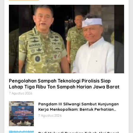
Pengolahan Sampah Teknologi Pirolisis Siap
Lahap Tiga Ribu Ton Sampah Harian Jawa Barat
7 Agustus 2026
Pangdam III Siliwangi Sambut Kunjungan
Kerja Menkopolkam: Bentuk Perhatian
Pemerintah
7 Agustus 2026