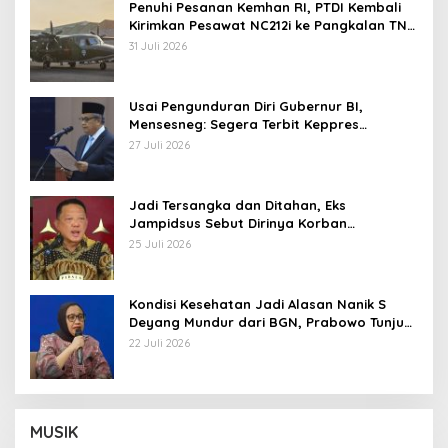
Penuhi Pesanan Kemhan RI, PTDI Kembali
Kirimkan Pesawat NC212i ke Pangkalan TNI
AU
31 Juli 2026
Usai Pengunduran Diri Gubernur BI,
Mensesneg: Segera Terbit Keppres
Pemberhentian dengan Hormat
27 Juli 2026
Jadi Tersangka dan Ditahan, Eks
Jampidsus Sebut Dirinya Korban
Kriminalisasi
25 Juli 2026
Kondisi Kesehatan Jadi Alasan Nanik S
Deyang Mundur dari BGN, Prabowo Tunjuk
Wamentan Sudaryono
22 Juli 2026
MUSIK