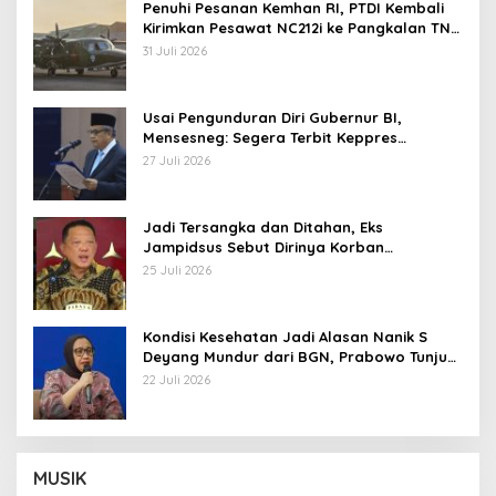
Penuhi Pesanan Kemhan RI, PTDI Kembali
Kirimkan Pesawat NC212i ke Pangkalan TNI
AU
31 Juli 2026
Usai Pengunduran Diri Gubernur BI,
Mensesneg: Segera Terbit Keppres
Pemberhentian dengan Hormat
27 Juli 2026
Jadi Tersangka dan Ditahan, Eks
Jampidsus Sebut Dirinya Korban
Kriminalisasi
25 Juli 2026
Kondisi Kesehatan Jadi Alasan Nanik S
Deyang Mundur dari BGN, Prabowo Tunjuk
Wamentan Sudaryono
22 Juli 2026
MUSIK