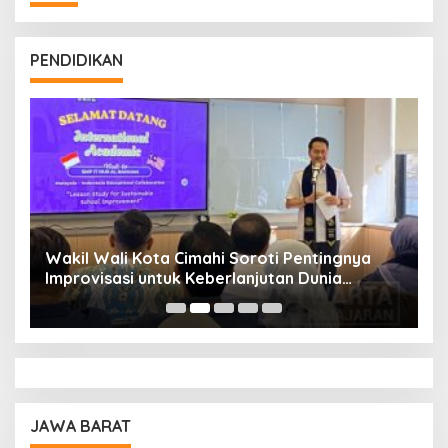
PENDIDIKAN
Wakil Wali Kota Cimahi Soroti Pentingnya
Y
Improvisasi untuk Keberlanjutan Dunia
S
Pendidikan
A
JAWA BARAT