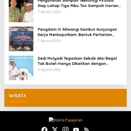
Pengolahan Sampah Teknologi Pirolisis
Siap Lahap Tiga Ribu Ton Sampah Harian
Jawa Barat
7 Agustus 2026
Pangdam III Siliwangi Sambut Kunjungan
Kerja Menkopolkam: Bentuk Perhatian
Pemerintah
7 Agustus 2026
Dedi Mulyadi Tegaskan Sebab Aksi Begal
Tak Boleh Hanya Dikaitkan dengan
Ekonomi
6 Agustus 2026
WISATA