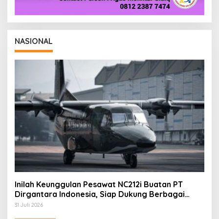
NASIONAL
Inilah Keunggulan Pesawat NC212i Buatan PT
Dirgantara Indonesia, Siap Dukung Berbagai
Operasi TNI
31 Juli 2026