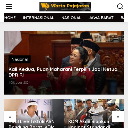
L
e
w
a
HOME
INTERNASIONAL
NASIONAL
JAWA BARAT
BA
t
i
k
e
k
o
n
t
Nasional
e
Kali Kedua, Puan Maharani Terpilih Jadi Ketua
n
DPR RI
1 Oktober 2024
«
»
Viral Live Tiktok ASN
KDM Akan Siapkan
Bandung Barat, KDM
Knalpot Standar di