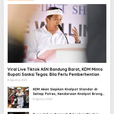
Viral Live Tiktok ASN Bandung Barat, KDM Minta
Bupati Sanksi Tegas: Bila Perlu Pemberhentian
8 Agustus 2026
KDM Akan Siapkan Knalpot Standar di
Setiap Polres, Kendaraan Knalpot Brong
Tertangkap Langsung Ganti
8 Agustus 2026