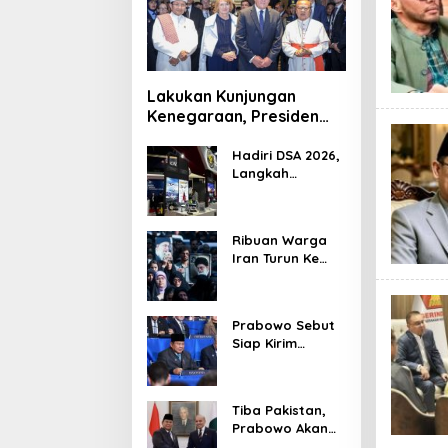
Lakukan Kunjungan
Kenegaraan, Presiden
Jerman Telusuri
Terowongan Siaturahmi
Hadiri DSA 2026,
Langkah
Strategis PTDI
Perkuat Kerja
Sama Bidang
Ribuan Warga
Pertahanan
Iran Turun Ke
dengan
Jalan Serukan
Malaysia
Pembalasan
Wafatnya
Prabowo Sebut
Khamenei
Siap Kirim
Delapan Ribu
Pasukan Dukung
Perdamaian
Tiba Pakistan,
Palestina
Prabowo Akan
Bahas