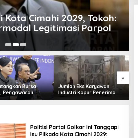
i Kota Cimahi 2029, Tokoh:
modal Legitimasi Parpol
20
»
tangkan Bursa
Jumlah Eks Karyawan
B
l, Pengawasan
Industri Kapur Penerima
P
Dimulai Awal 2027
Bantuan Mendadak
Ik
Bertambah, KDM: Kita
Identifikasi
Politisi Partai Golkar Ini Tanggapi
Isu Pilkada Kota Cimahi 2029: