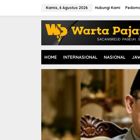
L
e
Kamis, 6 Agustus 2026
Hubungi Kami
Pedoma
w
a
t
i
k
e
k
o
HOME
INTERNASIONAL
NASIONAL
JA
n
t
e
n