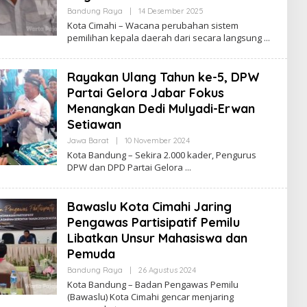
Bandung Raya
|
14 Desember 2025
O
L
Kota Cimahi – Wacana perubahan sistem
E
pemilihan kepala daerah dari secara langsung
H
R
E
D
Rayakan Ulang Tahun ke-5, DPW
A
K
Partai Gelora Jabar Fokus
S
Menangkan Dedi Mulyadi-Erwan
I
Setiawan
Jawa Barat
|
10 November 2024
O
L
Kota Bandung – Sekira 2.000 kader, Pengurus
E
DPW dan DPD Partai Gelora
H
R
E
D
Bawaslu Kota Cimahi Jaring
A
K
Pengawas Partisipatif Pemilu
S
Libatkan Unsur Mahasiswa dan
I
Pemuda
Bandung Raya
|
26 Agustus 2024
O
L
Kota Bandung – Badan Pengawas Pemilu
E
(Bawaslu) Kota Cimahi gencar menjaring
H