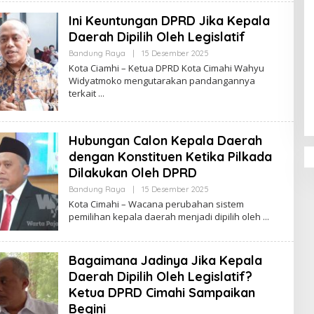
D
Ini Keuntungan DPRD Jika Kepala
A
K
Daerah Dipilih Oleh Legislatif
S
I
Bandung Raya
|
15 Desember 2025
O
L
Kota Ciamhi – Ketua DPRD Kota Cimahi Wahyu
E
Penguatan Pendidikan Agama dan
Widyatmoko mengutarakan pandangannya
H
Karakter Sekolah Nur Al Rahman
terkait
R
Bikin Sekolah di Malaysia Tertarik
E
D
Mempelajarinya
A
K
Hubungan Calon Kepala Daerah
S
I
dengan Konstituen Ketika Pilkada
Dilakukan Oleh DPRD
Bandung Raya
|
15 Desember 2025
O
L
Kota Cimahi – Wacana perubahan sistem
E
pemilihan kepala daerah menjadi dipilih oleh
H
R
E
D
Bagaimana Jadinya Jika Kepala
A
K
Daerah Dipilih Oleh Legislatif?
S
I
Ketua DPRD Cimahi Sampaikan
Begini