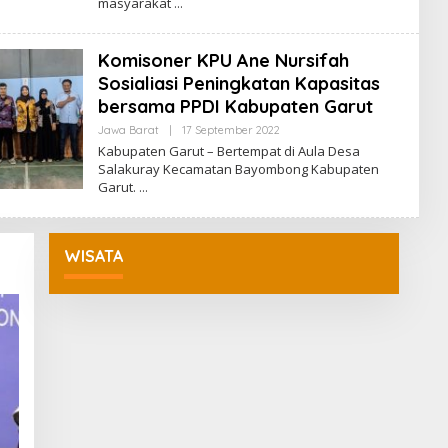
masyarakat
R
E
D
A
Komisoner KPU Ane Nursifah
K
S
Sosialiasi Peningkatan Kapasitas
I
bersama PPDI Kabupaten Garut
Jawa Barat
|
17 September 2022
O
L
Kabupaten Garut – Bertempat di Aula Desa
E
Salakuray Kecamatan Bayombong Kabupaten
H
Garut.
R
E
D
A
K
WISATA
S
I