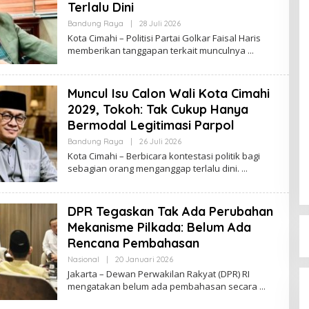
Terlalu Dini
Bandung Raya
|
28 Juli 2026
O
L
Kota Cimahi – Politisi Partai Golkar Faisal Haris
E
memberikan tanggapan terkait munculnya
H
R
E
D
Muncul Isu Calon Wali Kota Cimahi
A
K
2029, Tokoh: Tak Cukup Hanya
S
I
Bermodal Legitimasi Parpol
Bandung Raya
|
26 Juli 2026
O
L
Kota Cimahi – Berbicara kontestasi politik bagi
E
sebagian orang menganggap terlalu dini.
H
R
E
D
DPR Tegaskan Tak Ada Perubahan
A
K
Mekanisme Pilkada: Belum Ada
S
I
Rencana Pembahasan
Nasional
|
20 Januari 2026
O
L
Jakarta – Dewan Perwakilan Rakyat (DPR) RI
E
mengatakan belum ada pembahasan secara
H
R
E