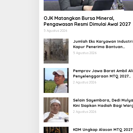
OJK Matangkan Bursa Mineral,
Pengawasan Resmi Dimulai Awal 2027
5 Agustus 2026
Jumlah Eks Karyawan Industri
Kapur Penerima Bantuan
Mendadak Bertambah, KDM: K
5 Agustus 2026
Identifikasi
Pemprov Jawa Barat Ambil Ali
Penyelenggaraan MTQ 2027
Pasca Garut Mundur Jadi Tua
2 Agustus 2026
Rumah
Selain Sayembara, Dedi Mulya
Kini Siapkan Hadiah Bagi War
Sebarkan Lokasi Penjualan
2 Agustus 2026
Narkotika
KDM Ungkap Alasan MTQ 2027