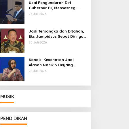
Usai Pengunduran Diri
Gubernur BI, Mensesneg:
Segera Terbit Keppres
27 Juli 2026
Pemberhentian dengan
Hormat
Jadi Tersangka dan Ditahan,
Eks Jampidsus Sebut Dirinya
Korban Kriminalisasi
25 Juli 2026
Kondisi Kesehatan Jadi
Alasan Nanik S Deyang
Mundur dari BGN, Prabowo
22 Juli 2026
Tunjuk Wamentan Sudaryono
MUSIK
PENDIDIKAN