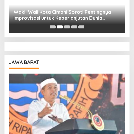
Wakil Wali Kota Cimahi Soroti Pentingnya
Y
Improvisasi untuk Keberlanjutan Dunia
S
Pendidikan
A
JAWA BARAT