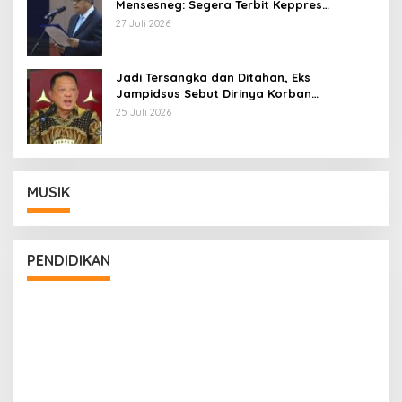
Mensesneg: Segera Terbit Keppres
Pemberhentian dengan Hormat
27 Juli 2026
Jadi Tersangka dan Ditahan, Eks
Jampidsus Sebut Dirinya Korban
Kriminalisasi
25 Juli 2026
MUSIK
PENDIDIKAN