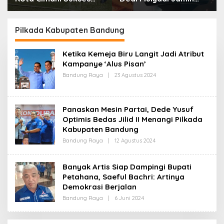
Gelar Piala Soeratin
Biaya RS Korban
Kejahatan Dibayar
Pemprov Jabar
Pilkada Kabupaten Bandung
Ketika Kemeja Biru Langit Jadi Atribut
Kampanye ‘Alus Pisan’
Bandung Raya
|
23 Agustus 2024
O
L
E
H
R
Panaskan Mesin Partai, Dede Yusuf
E
D
Optimis Bedas Jilid II Menangi Pilkada
A
Kabupaten Bandung
K
S
Bandung Raya
|
12 Agustus 2024
O
I
L
E
H
Banyak Artis Siap Dampingi Bupati
R
Petahana, Saeful Bachri: Artinya
E
D
Demokrasi Berjalan
A
K
Bandung Raya
|
6 Juni 2024
O
S
L
I
E
H