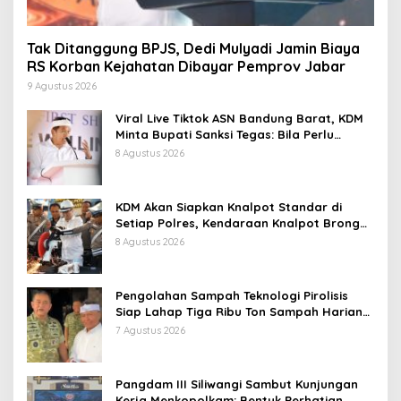
Tak Ditanggung BPJS, Dedi Mulyadi Jamin Biaya
RS Korban Kejahatan Dibayar Pemprov Jabar
9 Agustus 2026
Viral Live Tiktok ASN Bandung Barat, KDM
Minta Bupati Sanksi Tegas: Bila Perlu
Pemberhentian
8 Agustus 2026
KDM Akan Siapkan Knalpot Standar di
Setiap Polres, Kendaraan Knalpot Brong
Tertangkap Langsung Ganti
8 Agustus 2026
Pengolahan Sampah Teknologi Pirolisis
Siap Lahap Tiga Ribu Ton Sampah Harian
Jawa Barat
7 Agustus 2026
Pangdam III Siliwangi Sambut Kunjungan
Kerja Menkopolkam: Bentuk Perhatian