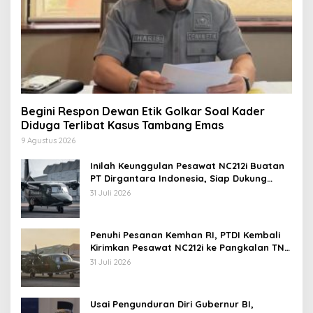
Begini Respon Dewan Etik Golkar Soal Kader
Diduga Terlibat Kasus Tambang Emas
9 Agustus 2026
Inilah Keunggulan Pesawat NC212i Buatan
PT Dirgantara Indonesia, Siap Dukung
Berbagai Operasi TNI
31 Juli 2026
Penuhi Pesanan Kemhan RI, PTDI Kembali
Kirimkan Pesawat NC212i ke Pangkalan TNI
AU
31 Juli 2026
Usai Pengunduran Diri Gubernur BI,