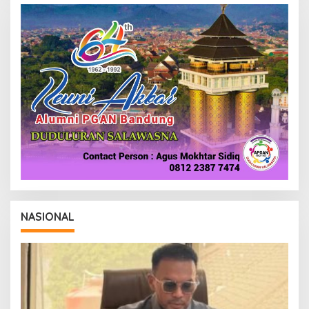
R
E
D
A
K
S
I
NASIONAL