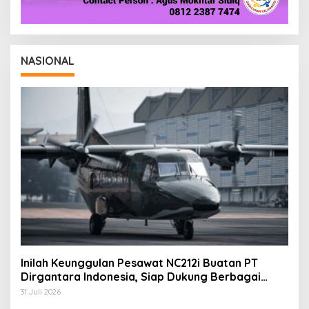
NASIONAL
Inilah Keunggulan Pesawat NC212i Buatan PT
Dirgantara Indonesia, Siap Dukung Berbagai
Operasi TNI
31 Juli 2026