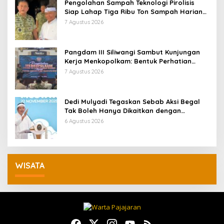
Pengolahan Sampah Teknologi Pirolisis
Siap Lahap Tiga Ribu Ton Sampah Harian
Jawa Barat
7 Agustus 2026
Pangdam III Siliwangi Sambut Kunjungan
Kerja Menkopolkam: Bentuk Perhatian
Pemerintah
7 Agustus 2026
Dedi Mulyadi Tegaskan Sebab Aksi Begal
Tak Boleh Hanya Dikaitkan dengan
Ekonomi
6 Agustus 2026
WISATA