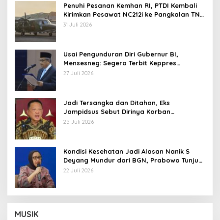
Penuhi Pesanan Kemhan RI, PTDI Kembali
Kirimkan Pesawat NC212i ke Pangkalan TNI
AU
31 Juli 2026
Usai Pengunduran Diri Gubernur BI,
Mensesneg: Segera Terbit Keppres
Pemberhentian dengan Hormat
27 Juli 2026
Jadi Tersangka dan Ditahan, Eks
Jampidsus Sebut Dirinya Korban
Kriminalisasi
25 Juli 2026
Kondisi Kesehatan Jadi Alasan Nanik S
Deyang Mundur dari BGN, Prabowo Tunjuk
Wamentan Sudaryono
22 Juli 2026
MUSIK