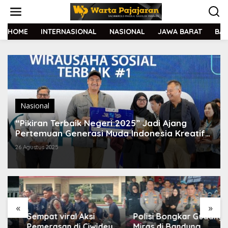
L
e
w
a
HOME
INTERNASIONAL
NASIONAL
JAWA BARAT
BA
t
i
k
e
k
o
n
t
Nasional
e
“Pikiran Terbaik Negeri 2025” Jadi Ajang
n
Pertemuan Generasi Muda Indonesia Kreatif
dan Inovatif
26 Agustus 2025
«
»
Sempat viral Aksi
Polisi Bongkar Gudang
Pemerasan di Ciwidey,
Miras di Bandung,