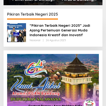
Polisi Tangkap Dua
Lebih dari Enam Ribu
terduga Pelaku
Botol Disita
Pikiran Terbaik Negeri 2025
“Pikiran Terbaik Negeri 2025” Jadi
Ajang Pertemuan Generasi Muda
Indonesia Kreatif dan Inovatif
Nasional
|
26 Agustus 2025
O
L
E
H
R
E
D
A
K
S
I