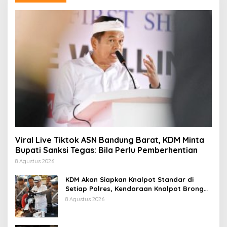
Viral Live Tiktok ASN Bandung Barat, KDM Minta
Bupati Sanksi Tegas: Bila Perlu Pemberhentian
8 Agustus 2026
KDM Akan Siapkan Knalpot Standar di
Setiap Polres, Kendaraan Knalpot Brong
Tertangkap Langsung Ganti
8 Agustus 2026