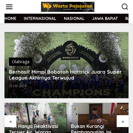
L
e
w
a
HOME
INTERNASIONAL
NASIONAL
JAWA BARAT
BA
t
i
k
e
k
o
n
t
Olahraga
e
Berhasil! Mimpi Bobotoh Hattrick Juara Super
n
League Akhirnya Terwujud
23 Mei 2026
«
»
Tak Hanya Reaktivasi
Bukan Kurangi
Tersier Air, Warga
Pembangunan, Ini