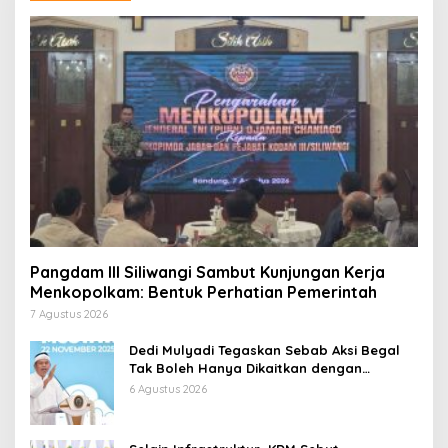
Pangdam III Siliwangi Sambut Kunjungan Kerja
Menkopolkam: Bentuk Perhatian Pemerintah
7 Agustus 2026
Dedi Mulyadi Tegaskan Sebab Aksi Begal
Tak Boleh Hanya Dikaitkan dengan
Ekonomi
6 Agustus 2026