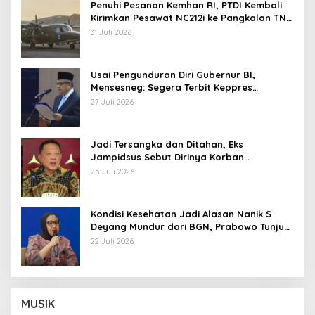
Penuhi Pesanan Kemhan RI, PTDI Kembali
Kirimkan Pesawat NC212i ke Pangkalan TNI
AU
31 Juli 2026
Usai Pengunduran Diri Gubernur BI,
Mensesneg: Segera Terbit Keppres
Pemberhentian dengan Hormat
27 Juli 2026
Jadi Tersangka dan Ditahan, Eks
Jampidsus Sebut Dirinya Korban
Kriminalisasi
25 Juli 2026
Kondisi Kesehatan Jadi Alasan Nanik S
Deyang Mundur dari BGN, Prabowo Tunjuk
Wamentan Sudaryono
22 Juli 2026
MUSIK