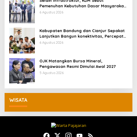
Selain Infrastruktur, KDM Sebut
Pemenuhan Kebutuhan Dasar Masyarakat
Jadi Fokus APBD Jabar 2027
6 Agustus 2026
Kabupaten Bandung dan Cianjur Sepakat
Lanjutkan Bangun konektivitas, Percepat
Pertumbuhan Ekonomi Daerah
6 Agustus 2026
OJK Matangkan Bursa Mineral,
Pengawasan Resmi Dimulai Awal 2027
5 Agustus 2026
WISATA