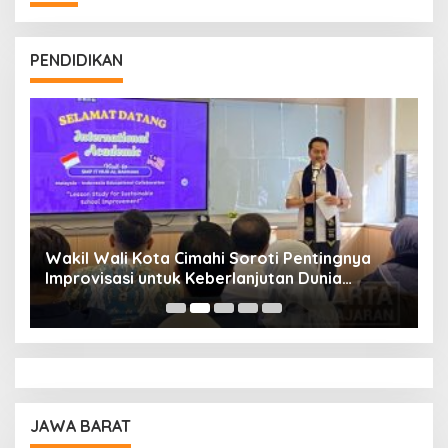
PENDIDIKAN
Wakil Wali Kota Cimahi Soroti Pentingnya
Y
Improvisasi untuk Keberlanjutan Dunia
S
Pendidikan
A
JAWA BARAT