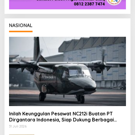
NASIONAL
Inilah Keunggulan Pesawat NC212i Buatan PT
Dirgantara Indonesia, Siap Dukung Berbagai
Operasi TNI
31 Juli 2026