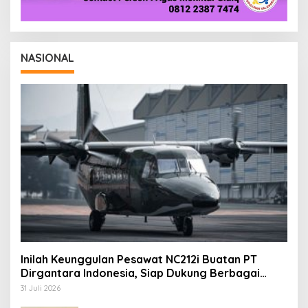
NASIONAL
Inilah Keunggulan Pesawat NC212i Buatan PT
Dirgantara Indonesia, Siap Dukung Berbagai
Operasi TNI
31 Juli 2026