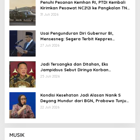
Penuhi Pesanan Kemhan RI, PTDI Kembali
Kirimkan Pesawat NC212i ke Pangkalan TNI
AU
31 Juli 2026
Usai Pengunduran Diri Gubernur BI,
Mensesneg: Segera Terbit Keppres
Pemberhentian dengan Hormat
27 Juli 2026
Jadi Tersangka dan Ditahan, Eks
Jampidsus Sebut Dirinya Korban
Kriminalisasi
25 Juli 2026
Kondisi Kesehatan Jadi Alasan Nanik S
Deyang Mundur dari BGN, Prabowo Tunjuk
Wamentan Sudaryono
22 Juli 2026
MUSIK