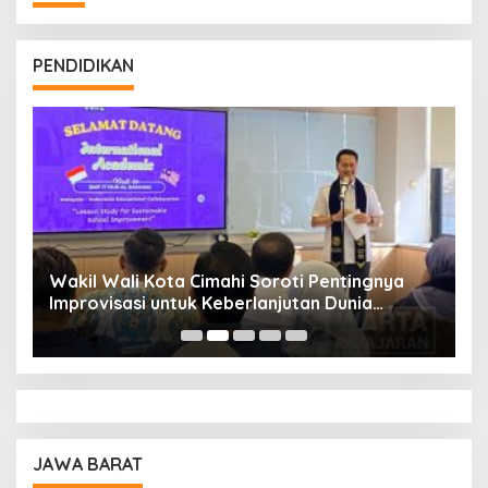
PENDIDIKAN
Wakil Wali Kota Cimahi Soroti Pentingnya
Y
Improvisasi untuk Keberlanjutan Dunia
S
Pendidikan
A
JAWA BARAT