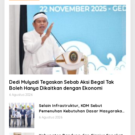
Dedi Mulyadi Tegaskan Sebab Aksi Begal Tak
Boleh Hanya Dikaitkan dengan Ekonomi
6 Agustus 2026
Selain Infrastruktur, KDM Sebut
Pemenuhan Kebutuhan Dasar Masyarakat
Jadi Fokus APBD Jabar 2027
6 Agustus 2026