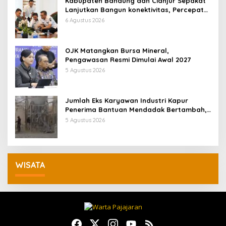
Kabupaten Bandung dan Cianjur Sepakat
Lanjutkan Bangun konektivitas, Percepat
Pertumbuhan Ekonomi Daerah
6 Agustus 2026
OJK Matangkan Bursa Mineral,
Pengawasan Resmi Dimulai Awal 2027
5 Agustus 2026
Jumlah Eks Karyawan Industri Kapur
Penerima Bantuan Mendadak Bertambah,
KDM: Kita Identifikasi
5 Agustus 2026
WISATA