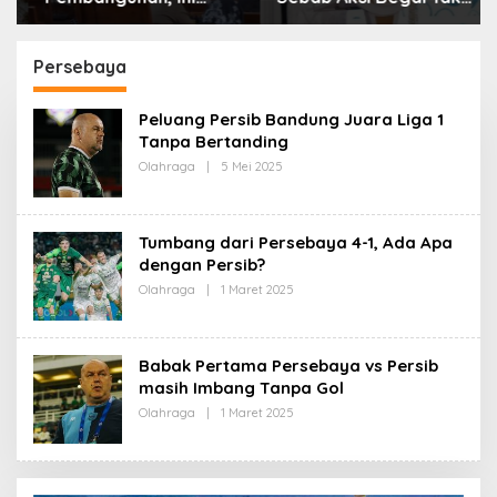
Alasan Pemkot Cimahi
Boleh Hanya Dikaitkan
Lakukan Pengurangan
dengan Ekonomi
Belanja Daerah
Persebaya
Peluang Persib Bandung Juara Liga 1
Tanpa Bertanding
Olahraga
|
5 Mei 2025
O
L
E
H
R
Tumbang dari Persebaya 4-1, Ada Apa
E
D
dengan Persib?
A
Olahraga
|
1 Maret 2025
O
K
L
S
E
I
H
R
Babak Pertama Persebaya vs Persib
E
D
masih Imbang Tanpa Gol
A
Olahraga
|
1 Maret 2025
O
K
L
S
E
I
H
R
E