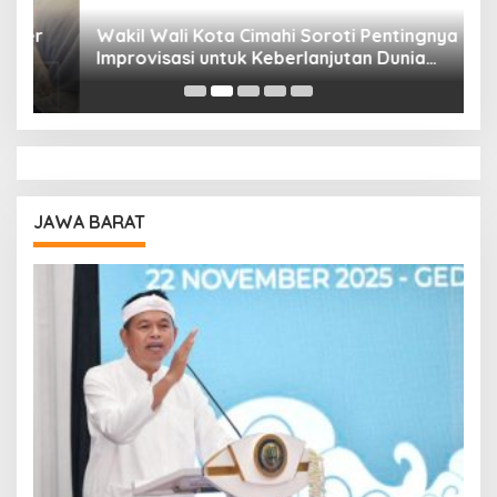
Wakil Wali Kota Cimahi Soroti Pentingnya
Y
Improvisasi untuk Keberlanjutan Dunia
S
Pendidikan
A
JAWA BARAT