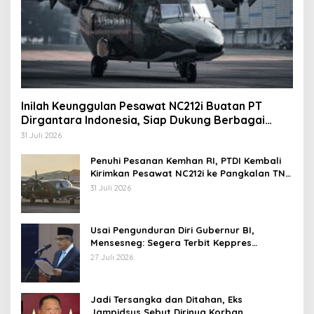
Inilah Keunggulan Pesawat NC212i Buatan PT
Dirgantara Indonesia, Siap Dukung Berbagai
Operasi TNI
31 Juli 2026
Penuhi Pesanan Kemhan RI, PTDI Kembali
Kirimkan Pesawat NC212i ke Pangkalan TNI
AU
31 Juli 2026
Usai Pengunduran Diri Gubernur BI,
Mensesneg: Segera Terbit Keppres
Pemberhentian dengan Hormat
27 Juli 2026
Jadi Tersangka dan Ditahan, Eks
Jampidsus Sebut Dirinya Korban