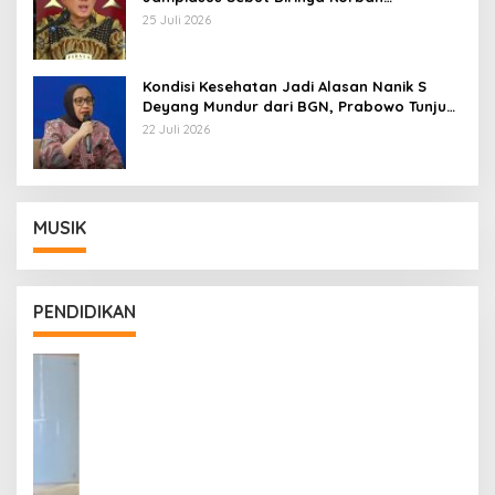
Kriminalisasi
25 Juli 2026
Kondisi Kesehatan Jadi Alasan Nanik S
Deyang Mundur dari BGN, Prabowo Tunjuk
Wamentan Sudaryono
22 Juli 2026
MUSIK
PENDIDIKAN