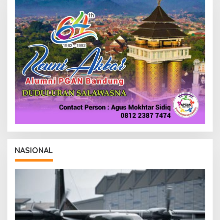
D
A
K
S
I
NASIONAL