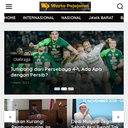
L
e
w
a
HOME
INTERNASIONAL
NASIONAL
JAWA BARAT
BA
t
i
k
e
k
o
n
t
Olahraga
e
Tumbang dari Persebaya 4-1, Ada Apa
n
dengan Persib?
1 Maret 2025
«
»
Bukan Kurangi
Dedi Mulyadi Tegaskan
Pembangunan, Ini
Sebab Aksi Begal Tak