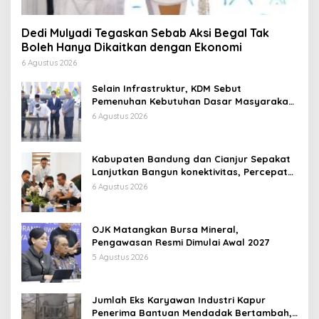
Dedi Mulyadi Tegaskan Sebab Aksi Begal Tak
Boleh Hanya Dikaitkan dengan Ekonomi
6 Agustus 2026
Selain Infrastruktur, KDM Sebut
Pemenuhan Kebutuhan Dasar Masyarakat
Jadi Fokus APBD Jabar 2027
6 Agustus 2026
Kabupaten Bandung dan Cianjur Sepakat
Lanjutkan Bangun konektivitas, Percepat
Pertumbuhan Ekonomi Daerah
6 Agustus 2026
OJK Matangkan Bursa Mineral,
Pengawasan Resmi Dimulai Awal 2027
5 Agustus 2026
Jumlah Eks Karyawan Industri Kapur
Penerima Bantuan Mendadak Bertambah,