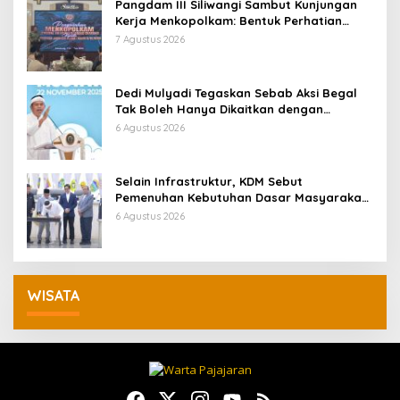
Pangdam III Siliwangi Sambut Kunjungan
Kerja Menkopolkam: Bentuk Perhatian
Pemerintah
7 Agustus 2026
Dedi Mulyadi Tegaskan Sebab Aksi Begal
Tak Boleh Hanya Dikaitkan dengan
Ekonomi
6 Agustus 2026
Selain Infrastruktur, KDM Sebut
Pemenuhan Kebutuhan Dasar Masyarakat
Jadi Fokus APBD Jabar 2027
6 Agustus 2026
WISATA