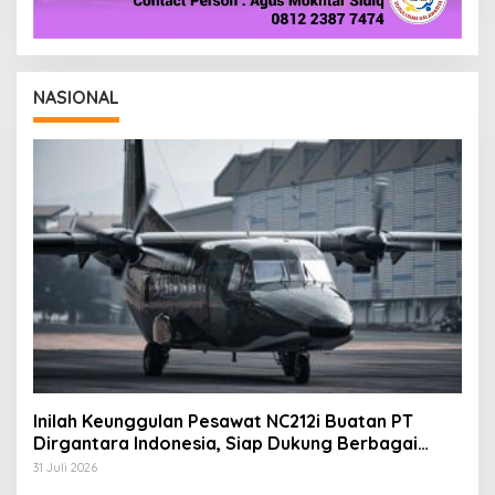
NASIONAL
Inilah Keunggulan Pesawat NC212i Buatan PT
Dirgantara Indonesia, Siap Dukung Berbagai
Operasi TNI
31 Juli 2026