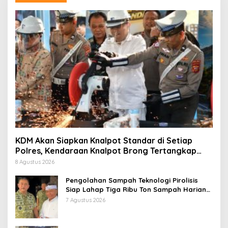
KDM Akan Siapkan Knalpot Standar di Setiap
Polres, Kendaraan Knalpot Brong Tertangkap
Langsung Ganti
8 Agustus 2026
Pengolahan Sampah Teknologi Pirolisis
Siap Lahap Tiga Ribu Ton Sampah Harian
Jawa Barat
7 Agustus 2026