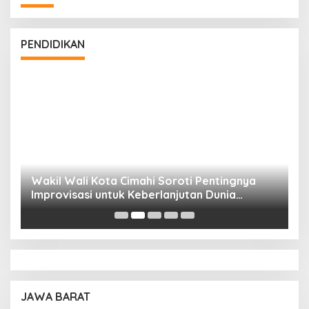
PENDIDIKAN
Wakil Wali Kota Cimahi Soroti Pentingnya
Y
Improvisasi untuk Keberlanjutan Dunia
S
Pendidikan
A
JAWA BARAT