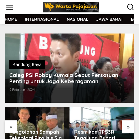
L
e
w
a
HOME
INTERNASIONAL
NASIONAL
JAWA BARAT
BA
t
i
k
e
k
o
n
t
Bandung Raya
e
Caleg PSI Robby Kumala Sebut Persatuan
n
Penting untuk Jaga Keberagaman
9 Februari 2024
«
»
Pengolahan Sampah
Resmikan TPS3R
Teknologi Pirolisis Siap
Tegalluar, Bupati