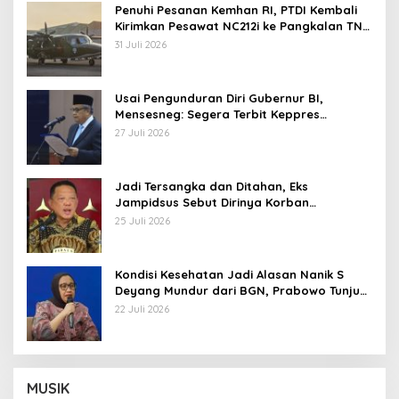
Penuhi Pesanan Kemhan RI, PTDI Kembali
Kirimkan Pesawat NC212i ke Pangkalan TNI
AU
31 Juli 2026
Usai Pengunduran Diri Gubernur BI,
Mensesneg: Segera Terbit Keppres
Pemberhentian dengan Hormat
27 Juli 2026
Jadi Tersangka dan Ditahan, Eks
Jampidsus Sebut Dirinya Korban
Kriminalisasi
25 Juli 2026
Kondisi Kesehatan Jadi Alasan Nanik S
Deyang Mundur dari BGN, Prabowo Tunjuk
Wamentan Sudaryono
22 Juli 2026
MUSIK