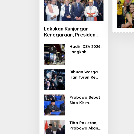
Lakukan Kunjungan
Kenegaraan, Presiden
Jerman Telusuri
Terowongan Siaturahmi
Hadiri DSA 2026,
Langkah
Strategis PTDI
Perkuat Kerja
Sama Bidang
Ribuan Warga
Pertahanan
Iran Turun Ke
dengan
Jalan Serukan
Malaysia
Pembalasan
Wafatnya
Prabowo Sebut
Khamenei
Siap Kirim
Delapan Ribu
Pasukan Dukung
Perdamaian
Tiba Pakistan,
Palestina
Prabowo Akan
Bahas