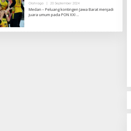
Olahraga
|
20 September 2024
O
L
Medan – Peluang kontingen Jawa Barat menjadi
E
juara umum pada PON XXI
H
R
E
D
A
K
S
I