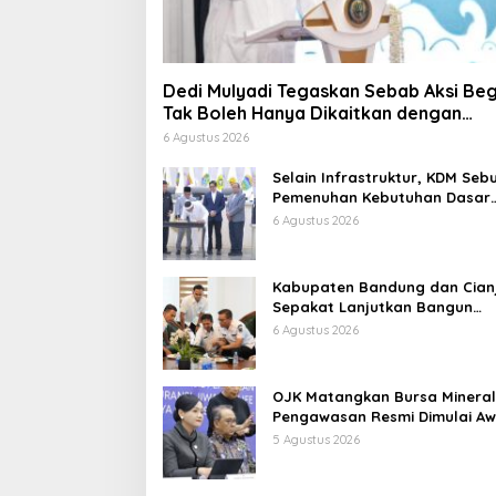
Dedi Mulyadi Tegaskan Sebab Aksi Beg
Tak Boleh Hanya Dikaitkan dengan
Ekonomi
6 Agustus 2026
Selain Infrastruktur, KDM Seb
Pemenuhan Kebutuhan Dasar
Masyarakat Jadi Fokus APBD
6 Agustus 2026
Jabar 2027
Kabupaten Bandung dan Cian
Sepakat Lanjutkan Bangun
konektivitas, Percepat
6 Agustus 2026
Pertumbuhan Ekonomi Daerah
OJK Matangkan Bursa Mineral
Pengawasan Resmi Dimulai Aw
2027
5 Agustus 2026