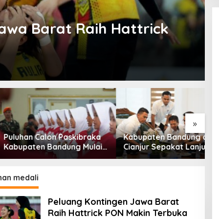
awa Barat Raih Hattrick
»
n Calon Paskibraka
Kabupaten Bandung dan
K
ten Bandung Mulai
Cianjur Sepakat Lanjutkan
J
Pemusatan Latihan
Bangun konektivitas,
B
Percepat Pertumbuhan
P
Ekonomi Daerah
han medali
Peluang Kontingen Jawa Barat
Raih Hattrick PON Makin Terbuka