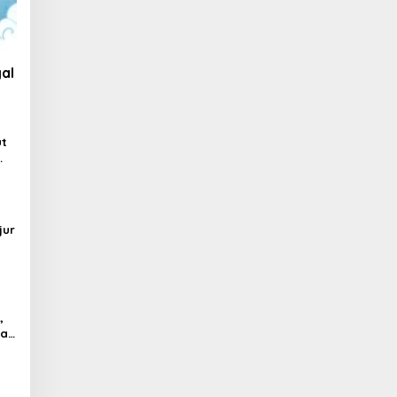
al
ut
jur
,
al