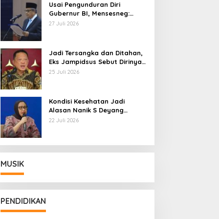
Usai Pengunduran Diri
Gubernur BI, Mensesneg:
Segera Terbit Keppres
27 Juli 2026
Pemberhentian dengan
Hormat
Jadi Tersangka dan Ditahan,
Eks Jampidsus Sebut Dirinya
Korban Kriminalisasi
25 Juli 2026
Kondisi Kesehatan Jadi
Alasan Nanik S Deyang
Mundur dari BGN, Prabowo
22 Juli 2026
Tunjuk Wamentan Sudaryono
MUSIK
PENDIDIKAN