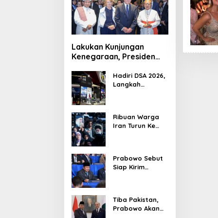
Lakukan Kunjungan
Kenegaraan, Presiden
Jerman Telusuri
Terowongan Siaturahmi
Hadiri DSA 2026,
Langkah
Strategis PTDI
Perkuat Kerja
Sama Bidang
Ribuan Warga
Pertahanan
Iran Turun Ke
dengan
Jalan Serukan
Malaysia
Pembalasan
Wafatnya
Prabowo Sebut
Khamenei
Siap Kirim
Delapan Ribu
Pasukan Dukung
Perdamaian
Tiba Pakistan,
Palestina
Prabowo Akan
Bahas