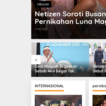
Hiburan
Netizen Soroti Busan
Pernikahan Luna May
9 Mei 2025
«
gi
Dedi Mulyadi Tegaskan
Selain 
, Ini Alasan
Sebab Aksi Begal Tak
Sebut 
hi Lakukan
Boleh Hanya Dikaitkan
Kebutu
 Belanja
dengan Ekonomi
Masyar
APBD J
INTERNASIONAL
pernik