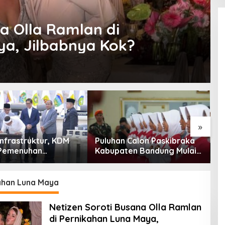
a Olla Ramlan di
a, Jilbabnya Kok?
»
Infrastruktur, KDM
Puluhan Calon Paskibraka
K
Pemenuhan
Kabupaten Bandung Mulai
C
han Dasar
Ikuti Pemusatan Latihan
B
akat Jadi Fokus
P
abar 2027
E
ahan Luna Maya
Netizen Soroti Busana Olla Ramlan
di Pernikahan Luna Maya,