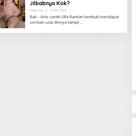
Jilbabnya Kok?
Hiburan
|
9 Mei 2025
O
L
Bali – Artis cantik Olla Ramlan kembali mendapat
E
sorotan usai dirinya tampil
H
R
E
D
A
K
S
I