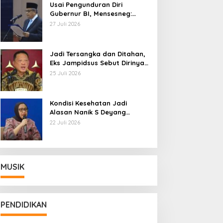
Usai Pengunduran Diri
Gubernur BI, Mensesneg:
Segera Terbit Keppres
27 Juli 2026
Pemberhentian dengan
Hormat
Jadi Tersangka dan Ditahan,
Eks Jampidsus Sebut Dirinya
Korban Kriminalisasi
25 Juli 2026
Kondisi Kesehatan Jadi
Alasan Nanik S Deyang
Mundur dari BGN, Prabowo
22 Juli 2026
Tunjuk Wamentan Sudaryono
MUSIK
PENDIDIKAN