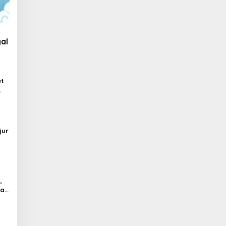
al
ut
jur
,
al