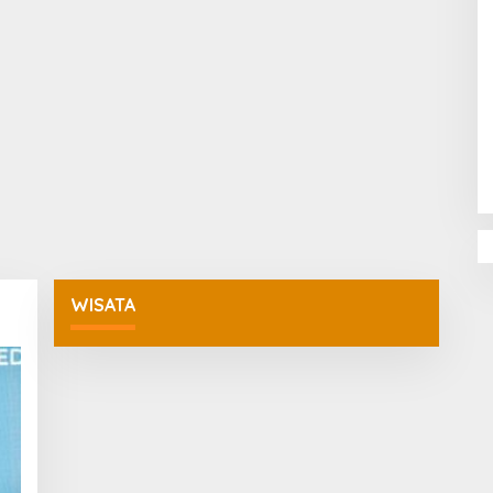
Penguatan Pendidikan Agama dan
Karakter Sekolah Nur Al Rahman
Bikin Sekolah di Malaysia Tertarik
Mempelajarinya
WISATA