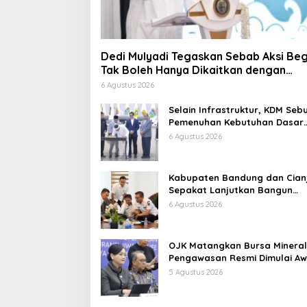
Dedi Mulyadi Tegaskan Sebab Aksi Beg
Tak Boleh Hanya Dikaitkan dengan
Ekonomi
6 Agustus 2026
Selain Infrastruktur, KDM Seb
Pemenuhan Kebutuhan Dasar
Masyarakat Jadi Fokus APBD
6 Agustus 2026
Jabar 2027
Kabupaten Bandung dan Cian
Sepakat Lanjutkan Bangun
konektivitas, Percepat
6 Agustus 2026
Pertumbuhan Ekonomi Daerah
OJK Matangkan Bursa Mineral
Pengawasan Resmi Dimulai Aw
2027
5 Agustus 2026