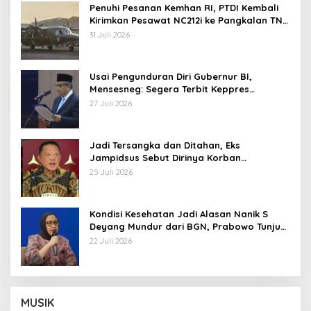
Penuhi Pesanan Kemhan RI, PTDI Kembali
Kirimkan Pesawat NC212i ke Pangkalan TNI
AU
31 Juli 2026
Usai Pengunduran Diri Gubernur BI,
Mensesneg: Segera Terbit Keppres
Pemberhentian dengan Hormat
27 Juli 2026
Jadi Tersangka dan Ditahan, Eks
Jampidsus Sebut Dirinya Korban
Kriminalisasi
25 Juli 2026
Kondisi Kesehatan Jadi Alasan Nanik S
Deyang Mundur dari BGN, Prabowo Tunjuk
Wamentan Sudaryono
22 Juli 2026
MUSIK