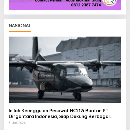
NASIONAL
Inilah Keunggulan Pesawat NC212i Buatan PT
Dirgantara Indonesia, Siap Dukung Berbagai
Operasi TNI
31 Juli 2026