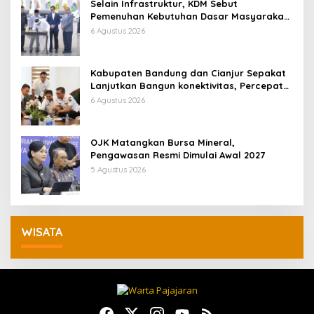
Selain Infrastruktur, KDM Sebut
Pemenuhan Kebutuhan Dasar Masyarakat
Jadi Fokus APBD Jabar 2027
6 Agustus 2026
Kabupaten Bandung dan Cianjur Sepakat
Lanjutkan Bangun konektivitas, Percepat
Pertumbuhan Ekonomi Daerah
6 Agustus 2026
OJK Matangkan Bursa Mineral,
Pengawasan Resmi Dimulai Awal 2027
5 Agustus 2026
WISATA