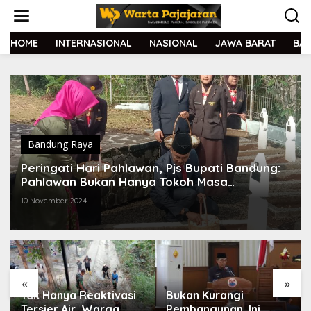
L
e
w
a
HOME
INTERNASIONAL
NASIONAL
JAWA BARAT
BA
t
i
k
e
k
o
n
t
Bandung Raya
e
Peringati Hari Pahlawan, Pjs Bupati Bandung:
n
Pahlawan Bukan Hanya Tokoh Masa
Perjuangan
10 November 2024
«
»
Tak Hanya Reaktivasi
Bukan Kurangi
Tersier Air, Warga
Pembangunan, Ini