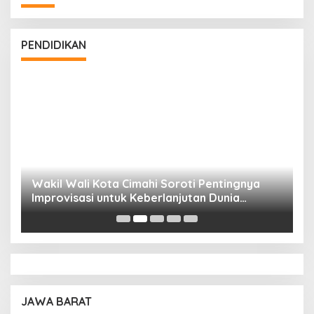
PENDIDIKAN
Wakil Wali Kota Cimahi Soroti Pentingnya
Y
Improvisasi untuk Keberlanjutan Dunia
S
Pendidikan
A
JAWA BARAT