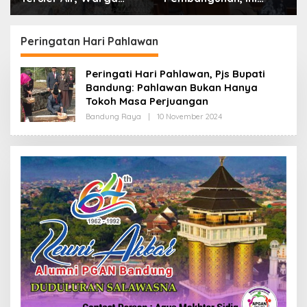
Desa Ciburuy Inginkan
Alasan Pemkot Cimahi
Jalan Alternatif di
Lakukan Pengurangan
Padalarang
Belanja Daerah
Peringatan Hari Pahlawan
Peringati Hari Pahlawan, Pjs Bupati
Bandung: Pahlawan Bukan Hanya
Tokoh Masa Perjuangan
Bandung Raya
|
10 November 2024
O
L
E
H
R
E
D
A
K
S
I