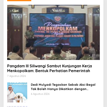
Pangdam III Siliwangi Sambut Kunjungan Kerja
Menkopolkam: Bentuk Perhatian Pemerintah
7 Agustus 2026
Dedi Mulyadi Tegaskan Sebab Aksi Begal
Tak Boleh Hanya Dikaitkan dengan
Ekonomi
6 Agustus 2026