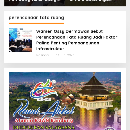
dan Penertiban PKL
Internasional 2026,
Kiaracondong
Empat Negara Asia
Siap Hadir
perencanaan tata ruang
Wamen Ossy Dermawan Sebut
Perencanaan Tata Ruang Jadi Faktor
Paling Penting Pembangunan
Infrastruktur
Nasional
|
13 Juni 2025
O
L
E
H
R
E
D
A
K
S
I