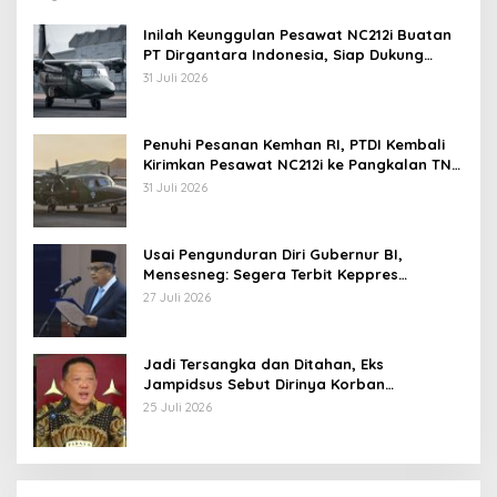
Inilah Keunggulan Pesawat NC212i Buatan
PT Dirgantara Indonesia, Siap Dukung
Berbagai Operasi TNI
31 Juli 2026
Penuhi Pesanan Kemhan RI, PTDI Kembali
Kirimkan Pesawat NC212i ke Pangkalan TNI
AU
31 Juli 2026
Usai Pengunduran Diri Gubernur BI,
Mensesneg: Segera Terbit Keppres
Pemberhentian dengan Hormat
27 Juli 2026
Jadi Tersangka dan Ditahan, Eks
Jampidsus Sebut Dirinya Korban
Kriminalisasi
25 Juli 2026