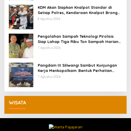
KDM Akan Siapkan Knalpot Standar di
Setiap Polres, Kendaraan Knalpot Brong
Tertangkap Langsung Ganti
8 Agustus 2026
Pengolahan Sampah Teknologi Pirolisis
Siap Lahap Tiga Ribu Ton Sampah Harian
Jawa Barat
7 Agustus 2026
Pangdam III Siliwangi Sambut Kunjungan
Kerja Menkopolkam: Bentuk Perhatian
Pemerintah
7 Agustus 2026
WISATA