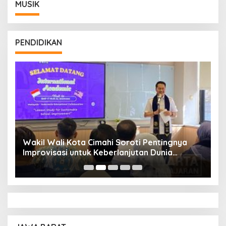
MUSIK
PENDIDIKAN
Wakil Wali Kota Cimahi Soroti Pentingnya
Y
Improvisasi untuk Keberlanjutan Dunia
S
Pendidikan
A