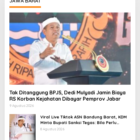
JAWA BARAT
Tak Ditanggung BPJS, Dedi Mulyadi Jamin Biaya
RS Korban Kejahatan Dibayar Pemprov Jabar
9 Agustus 2026
Viral Live Tiktok ASN Bandung Barat, KDM
Minta Bupati Sanksi Tegas: Bila Perlu
Pemberhentian
8 Agustus 2026