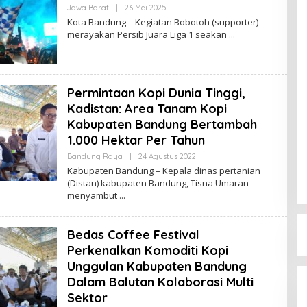
Jawa Barat
|
26 Mei 2025
O
L
Kota Bandung – Kegiatan Bobotoh (supporter)
E
merayakan Persib Juara Liga 1 seakan
H
R
E
D
A
K
Permintaan Kopi Dunia Tinggi,
S
I
Kadistan: Area Tanam Kopi
Kabupaten Bandung Bertambah
1.000 Hektar Per Tahun
Bandung Raya
|
24 Agustus 2022
O
L
Kabupaten Bandung – Kepala dinas pertanian
E
(Distan) kabupaten Bandung, Tisna Umaran
H
menyambut
R
E
D
A
Bedas Coffee Festival
K
S
Perkenalkan Komoditi Kopi
I
Unggulan Kabupaten Bandung
Dalam Balutan Kolaborasi Multi
Sektor