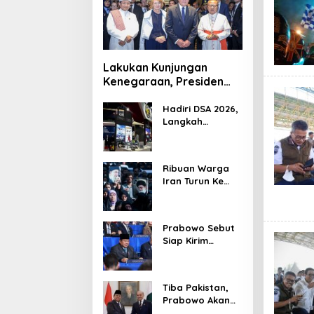
Lakukan Kunjungan
Kenegaraan, Presiden
Jerman Telusuri
Terowongan Siaturahmi
Hadiri DSA 2026,
Langkah
Strategis PTDI
Perkuat Kerja
Sama Bidang
Ribuan Warga
Pertahanan
Iran Turun Ke
dengan
Jalan Serukan
Malaysia
Pembalasan
Wafatnya
Prabowo Sebut
Khamenei
Siap Kirim
Delapan Ribu
Pasukan Dukung
Perdamaian
Tiba Pakistan,
Palestina
Prabowo Akan
Bahas