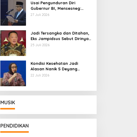
Usai Pengunduran Diri
Gubernur BI, Mensesneg:
Segera Terbit Keppres
27 Juli 2026
Pemberhentian dengan
Hormat
Jadi Tersangka dan Ditahan,
Eks Jampidsus Sebut Dirinya
Korban Kriminalisasi
25 Juli 2026
Kondisi Kesehatan Jadi
Alasan Nanik S Deyang
Mundur dari BGN, Prabowo
22 Juli 2026
Tunjuk Wamentan Sudaryono
MUSIK
PENDIDIKAN