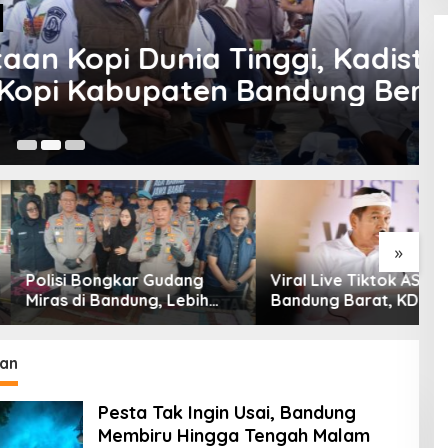
a Tinggi, Kadistan: Area
ten Bandung Bertambah
hun
24
»
 Bongkar Gudang
Viral Live Tiktok ASN
K
i Bandung, Lebih
Bandung Barat, KDM Minta
S
am Ribu Botol Disita
Bupati Sanksi Tegas: Bila
K
Perlu Pemberhentian
T
G
an
Pesta Tak Ingin Usai, Bandung
Membiru Hingga Tengah Malam