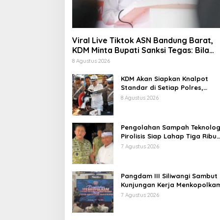
Viral Live Tiktok ASN Bandung Barat,
KDM Minta Bupati Sanksi Tegas: Bila
Perlu Pemberhentian
8 Agustus 2026
KDM Akan Siapkan Knalpot
Standar di Setiap Polres,
Kendaraan Knalpot Brong
8 Agustus 2026
Tertangkap Langsung Ganti
Pengolahan Sampah Teknolog
Pirolisis Siap Lahap Tiga Ribu
Ton Sampah Harian Jawa Bar
7 Agustus 2026
Pangdam III Siliwangi Sambut
Kunjungan Kerja Menkopolkam
Bentuk Perhatian Pemerintah
7 Agustus 2026