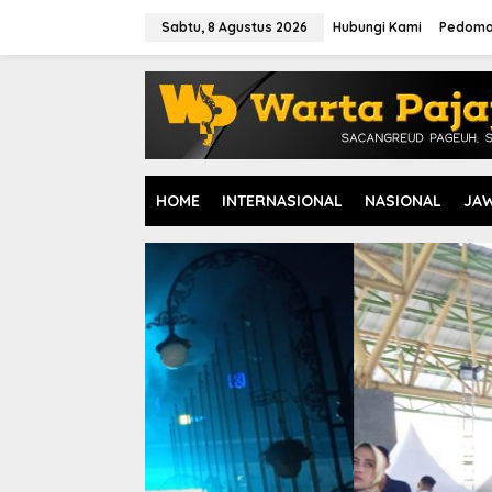
L
e
Sabtu, 8 Agustus 2026
Hubungi Kami
Pedoma
w
a
t
i
k
e
k
o
HOME
INTERNASIONAL
NASIONAL
JA
n
t
e
n