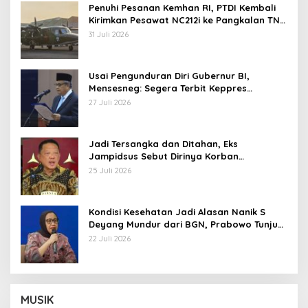
Penuhi Pesanan Kemhan RI, PTDI Kembali
Kirimkan Pesawat NC212i ke Pangkalan TNI
AU
31 Juli 2026
Usai Pengunduran Diri Gubernur BI,
Mensesneg: Segera Terbit Keppres
Pemberhentian dengan Hormat
27 Juli 2026
Jadi Tersangka dan Ditahan, Eks
Jampidsus Sebut Dirinya Korban
Kriminalisasi
25 Juli 2026
Kondisi Kesehatan Jadi Alasan Nanik S
Deyang Mundur dari BGN, Prabowo Tunjuk
Wamentan Sudaryono
22 Juli 2026
MUSIK