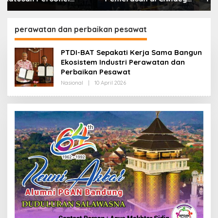
Polisi Tangkap Dua
Lebih dari Enam Ribu
terduga Pelaku
Botol Disita
perawatan dan perbaikan pesawat
PTDI-BAT Sepakati Kerja Sama Bangun
Ekosistem Industri Perawatan dan
Perbaikan Pesawat
Nasional
|
10 April 2026
O
L
E
H
R
E
D
A
K
S
I