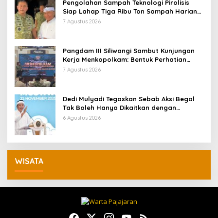
Pengolahan Sampah Teknologi Pirolisis
Siap Lahap Tiga Ribu Ton Sampah Harian
Jawa Barat
7 Agustus 2026
Pangdam III Siliwangi Sambut Kunjungan
Kerja Menkopolkam: Bentuk Perhatian
Pemerintah
7 Agustus 2026
Dedi Mulyadi Tegaskan Sebab Aksi Begal
Tak Boleh Hanya Dikaitkan dengan
Ekonomi
6 Agustus 2026
WISATA