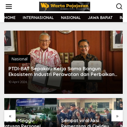
L
e
w
a
HOME
INTERNASIONAL
NASIONAL
JAWA BARAT
BA
t
i
k
e
k
o
n
t
Nasional
e
PTDI-BAT Sepakati Kerja Sama Bangun
n
Ekosistem Industri Perawatan dan Perbaikan
Pesawat
10 April 2026
«
»
Sempat viral Aksi
Polisi Bongkar Gudang
Pemerasan di Ciwidey,
Miras di Bandung,