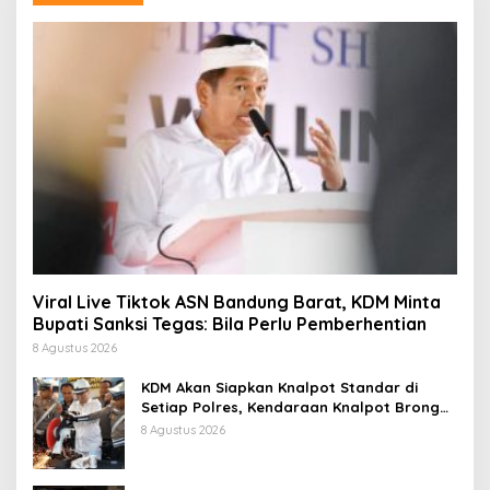
Viral Live Tiktok ASN Bandung Barat, KDM Minta
Bupati Sanksi Tegas: Bila Perlu Pemberhentian
8 Agustus 2026
KDM Akan Siapkan Knalpot Standar di
Setiap Polres, Kendaraan Knalpot Brong
Tertangkap Langsung Ganti
8 Agustus 2026