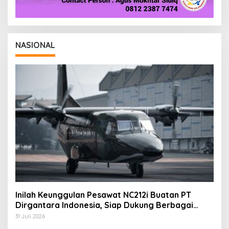
NASIONAL
Inilah Keunggulan Pesawat NC212i Buatan PT
Dirgantara Indonesia, Siap Dukung Berbagai
Operasi TNI
31 Juli 2026