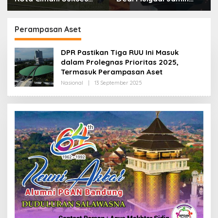
Gelar Piala Soeratin
Biaya RS Korban
Kejahatan Dibayar
Pemprov Jabar
Perampasan Aset
DPR Pastikan Tiga RUU Ini Masuk
dalam Prolegnas Prioritas 2025,
Termasuk Perampasan Aset
Nasional
|
13 September 2025
O
L
E
H
R
E
D
A
K
S
I