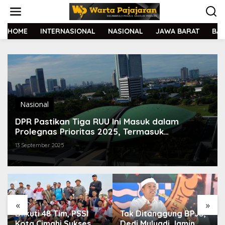
L
e
w
a
HOME
INTERNASIONAL
NASIONAL
JAWA BARAT
BA
t
i
k
e
k
o
n
t
Nasional
e
DPR Pastikan Tiga RUU Ini Masuk dalam
n
Prolegnas Prioritas 2025, Termasuk
Perampasan Aset
13 September 2025
«
»
Diikuti 48 Tim, PSSI
Tak Ditanggung BPJS,
Kota Cimahi Sukses
Dedi Mulyadi Jamin