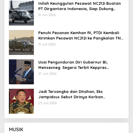
Inilah Keunggulan Pesawat NC212i Buatan
PT Dirgantara Indonesia, Siap Dukung
Berbagai Operasi TNI
31 Juli 2026
Penuhi Pesanan Kemhan RI, PTDI Kembali
Kirimkan Pesawat NC212i ke Pangkalan TNI
AU
31 Juli 2026
Usai Pengunduran Diri Gubernur BI,
Mensesneg: Segera Terbit Keppres
Pemberhentian dengan Hormat
27 Juli 2026
Jadi Tersangka dan Ditahan, Eks
Jampidsus Sebut Dirinya Korban
Kriminalisasi
25 Juli 2026
MUSIK