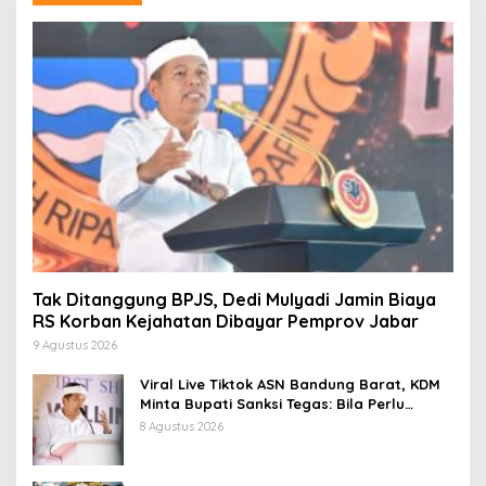
Tak Ditanggung BPJS, Dedi Mulyadi Jamin Biaya
RS Korban Kejahatan Dibayar Pemprov Jabar
9 Agustus 2026
Viral Live Tiktok ASN Bandung Barat, KDM
Minta Bupati Sanksi Tegas: Bila Perlu
Pemberhentian
8 Agustus 2026