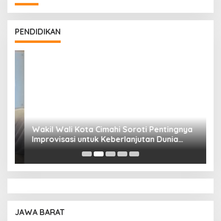
PENDIDIKAN
Wakil Wali Kota Cimahi Soroti Pentingnya
Y
Improvisasi untuk Keberlanjutan Dunia
S
Pendidikan
A
JAWA BARAT