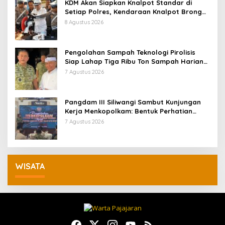
KDM Akan Siapkan Knalpot Standar di
Setiap Polres, Kendaraan Knalpot Brong
Tertangkap Langsung Ganti
8 Agustus 2026
Pengolahan Sampah Teknologi Pirolisis
Siap Lahap Tiga Ribu Ton Sampah Harian
Jawa Barat
7 Agustus 2026
Pangdam III Siliwangi Sambut Kunjungan
Kerja Menkopolkam: Bentuk Perhatian
Pemerintah
7 Agustus 2026
WISATA