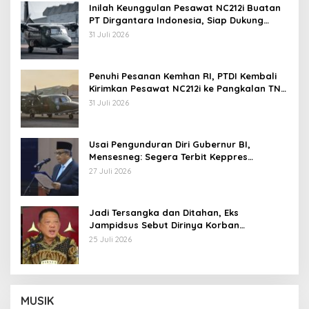
Inilah Keunggulan Pesawat NC212i Buatan
PT Dirgantara Indonesia, Siap Dukung
Berbagai Operasi TNI
31 Juli 2026
Penuhi Pesanan Kemhan RI, PTDI Kembali
Kirimkan Pesawat NC212i ke Pangkalan TNI
AU
31 Juli 2026
Usai Pengunduran Diri Gubernur BI,
Mensesneg: Segera Terbit Keppres
Pemberhentian dengan Hormat
27 Juli 2026
Jadi Tersangka dan Ditahan, Eks
Jampidsus Sebut Dirinya Korban
Kriminalisasi
25 Juli 2026
MUSIK