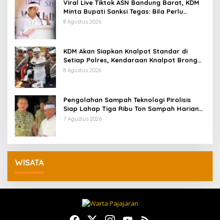
Viral Live Tiktok ASN Bandung Barat, KDM
Minta Bupati Sanksi Tegas: Bila Perlu
Pemberhentian
8 Agustus 2026
KDM Akan Siapkan Knalpot Standar di
Setiap Polres, Kendaraan Knalpot Brong
Tertangkap Langsung Ganti
8 Agustus 2026
Pengolahan Sampah Teknologi Pirolisis
Siap Lahap Tiga Ribu Ton Sampah Harian
Jawa Barat
7 Agustus 2026
WISATA