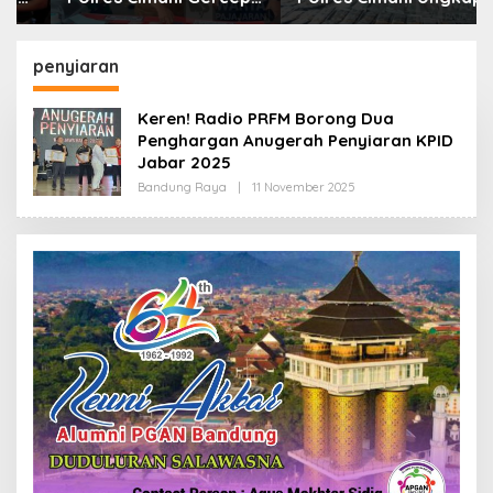
Sita Setengah Juta
Puluhan Kasus dan Sita
Obat Keras Terbatas
Ratusan Ribu Butir
OKT
penyiaran
Keren! Radio PRFM Borong Dua
Penghargan Anugerah Penyiaran KPID
Jabar 2025
Bandung Raya
|
11 November 2025
O
L
E
H
R
E
D
A
K
S
I