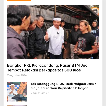
Bongkar PKL Kiaracondong, Pasar BTM Jadi
Tempat Relokasi Berkapasitas 800 Kios
10 Agustus 2026
Tak Ditanggung BPJS, Dedi Mulyadi Jamin
Biaya RS Korban Kejahatan Dibayar
Pemprov Jabar
9 Agustus 2026