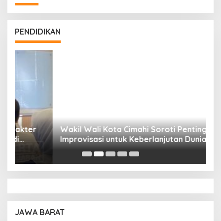
PENDIDIKAN
Wakil Wali Kota Cimahi Soroti Pentingnya
Y
Improvisasi untuk Keberlanjutan Dunia
S
Pendidikan
A
JAWA BARAT