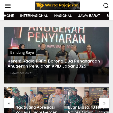
L
e
w
a
HOME
INTERNASIONAL
NASIONAL
JAWA BARAT
BA
t
i
k
e
k
o
n
t
Bandung Raya
e
Keren! Radio PRFM Borong Dua Penghargan
n
Anugerah Penyiaran KPID Jabar 2025
11 November 2025
«
»
Ngatiyana Apresiasi
Luar Biasa, 10 Hari
Polres Cimahi Gercep
Polres Cimahi Ungkap