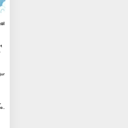
al
ut
jur
,
al