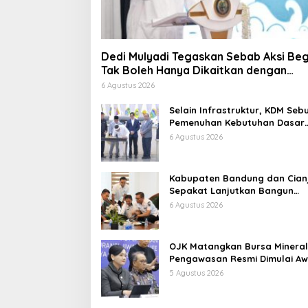
Dedi Mulyadi Tegaskan Sebab Aksi Beg
Tak Boleh Hanya Dikaitkan dengan
Ekonomi
6 Agustus 2026
Selain Infrastruktur, KDM Seb
Pemenuhan Kebutuhan Dasar
Masyarakat Jadi Fokus APBD
6 Agustus 2026
Jabar 2027
Kabupaten Bandung dan Cian
Sepakat Lanjutkan Bangun
konektivitas, Percepat
6 Agustus 2026
Pertumbuhan Ekonomi Daerah
OJK Matangkan Bursa Mineral
Pengawasan Resmi Dimulai Aw
2027
5 Agustus 2026