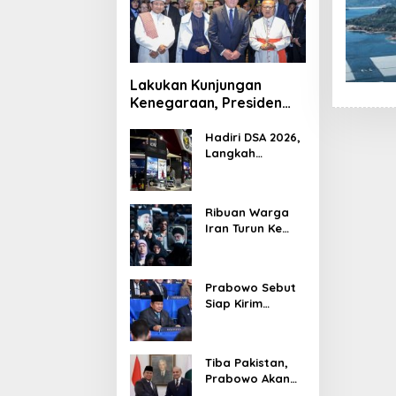
Lakukan Kunjungan
Kenegaraan, Presiden
Jerman Telusuri
Terowongan Siaturahmi
Hadiri DSA 2026,
Langkah
Strategis PTDI
Perkuat Kerja
Sama Bidang
Ribuan Warga
Pertahanan
Iran Turun Ke
dengan
Jalan Serukan
Malaysia
Pembalasan
Wafatnya
Prabowo Sebut
Khamenei
Siap Kirim
Delapan Ribu
Pasukan Dukung
Perdamaian
Tiba Pakistan,
Palestina
Prabowo Akan
Bahas