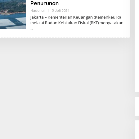
Penurunan
Nasional
|
5 Juli 2024
O
L
Jakarta – Kementerian Keuangan (Kemenkeu RI)
E
melalui Badan Kebijakan Fiskal (BKF) menyatakan
H
R
E
D
A
K
S
I