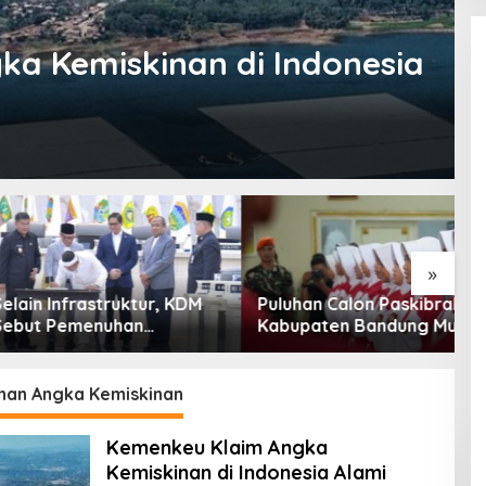
a Kemiskinan di Indonesia
»
Infrastruktur, KDM
Puluhan Calon Paskibraka
K
Pemenuhan
Kabupaten Bandung Mulai
C
han Dasar
Ikuti Pemusatan Latihan
B
akat Jadi Fokus
P
abar 2027
E
nan Angka Kemiskinan
Kemenkeu Klaim Angka
Kemiskinan di Indonesia Alami