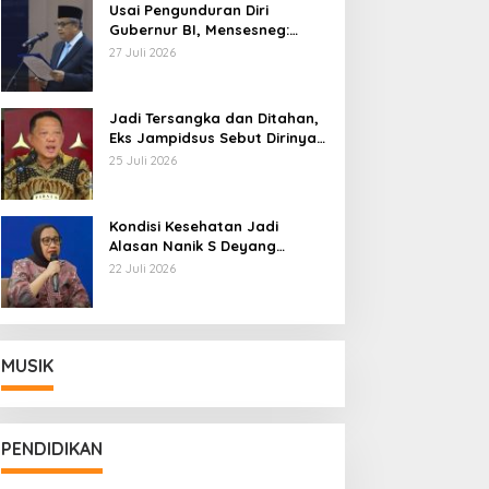
Usai Pengunduran Diri
Gubernur BI, Mensesneg:
Segera Terbit Keppres
27 Juli 2026
Pemberhentian dengan
Hormat
Jadi Tersangka dan Ditahan,
Eks Jampidsus Sebut Dirinya
Korban Kriminalisasi
25 Juli 2026
Kondisi Kesehatan Jadi
Alasan Nanik S Deyang
Mundur dari BGN, Prabowo
22 Juli 2026
Tunjuk Wamentan Sudaryono
MUSIK
PENDIDIKAN