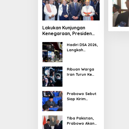
Lakukan Kunjungan
Kenegaraan, Presiden
Jerman Telusuri
Terowongan Siaturahmi
Hadiri DSA 2026,
Langkah
Strategis PTDI
Perkuat Kerja
Sama Bidang
Ribuan Warga
Pertahanan
Iran Turun Ke
dengan
Jalan Serukan
Malaysia
Pembalasan
Wafatnya
Prabowo Sebut
Khamenei
Siap Kirim
Delapan Ribu
Pasukan Dukung
Perdamaian
Tiba Pakistan,
Palestina
Prabowo Akan
Bahas