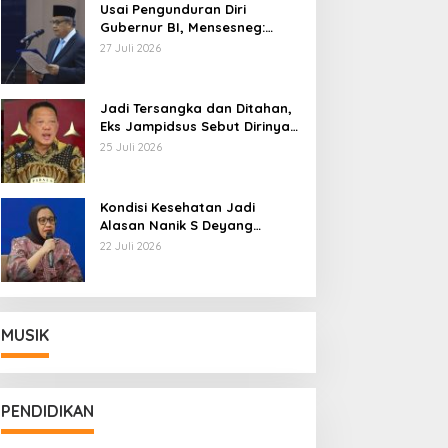
Usai Pengunduran Diri
Gubernur BI, Mensesneg:
Segera Terbit Keppres
27 Juli 2026
Pemberhentian dengan
Hormat
Jadi Tersangka dan Ditahan,
Eks Jampidsus Sebut Dirinya
Korban Kriminalisasi
25 Juli 2026
Kondisi Kesehatan Jadi
Alasan Nanik S Deyang
Mundur dari BGN, Prabowo
22 Juli 2026
Tunjuk Wamentan Sudaryono
MUSIK
PENDIDIKAN