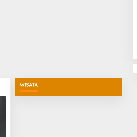
Penguatan Pendidikan Agama dan
Karakter Sekolah Nur Al Rahman
Bikin Sekolah di Malaysia Tertarik
Mempelajarinya
WISATA