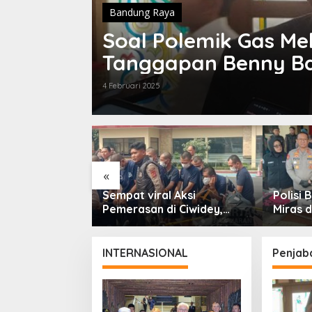
Bandung Raya
Soal Polemik Gas Mel
Tanggapan Benny Ba
4 Februari 2025
«
gu Ratusan
Sempat viral Aksi
Polisi
bungan Gelar
Pemerasan di Ciwidey,
Miras d
Patroli Skala
Polisi Tangkap Dua
dari En
paten Bandung
terduga Pelaku
INTERNASIONAL
Penjab