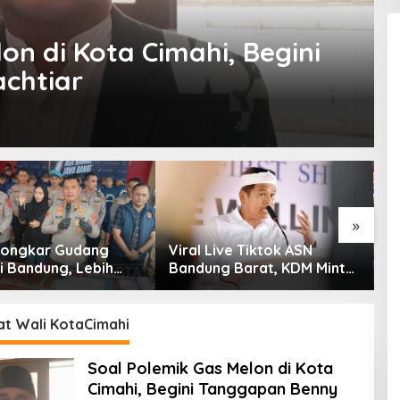
on di Kota Cimahi, Begini
chtiar
»
 Bongkar Gudang
Viral Live Tiktok ASN
K
i Bandung, Lebih
Bandung Barat, KDM Minta
S
am Ribu Botol Disita
Bupati Sanksi Tegas: Bila
K
Perlu Pemberhentian
T
G
at Wali KotaCimahi
Soal Polemik Gas Melon di Kota
Cimahi, Begini Tanggapan Benny