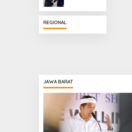
Penguatan
Hubungan
Diplomatik
REGIONAL
JAWA BARAT