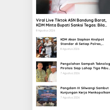
Viral Live Tiktok ASN Bandung Barat,
KDM Minta Bupati Sanksi Tegas: Bila
Perlu Pemberhentian
8 Agustus 2026
KDM Akan Siapkan Knalpot
Standar di Setiap Polres,
Kendaraan Knalpot Brong
8 Agustus 2026
Tertangkap Langsung Ganti
Pengolahan Sampah Teknolog
Pirolisis Siap Lahap Tiga Ribu
Ton Sampah Harian Jawa Bar
7 Agustus 2026
Pangdam III Siliwangi Sambut
Kunjungan Kerja Menkopolkam
Bentuk Perhatian Pemerintah
7 Agustus 2026