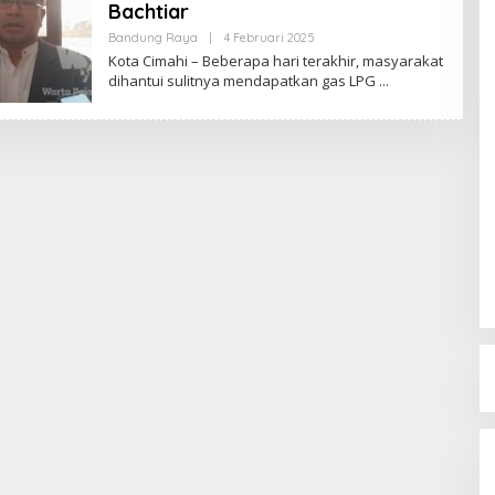
Bachtiar
Bandung Raya
|
4 Februari 2025
O
L
Kota Cimahi – Beberapa hari terakhir, masyarakat
E
dihantui sulitnya mendapatkan gas LPG
H
R
E
D
A
K
S
I