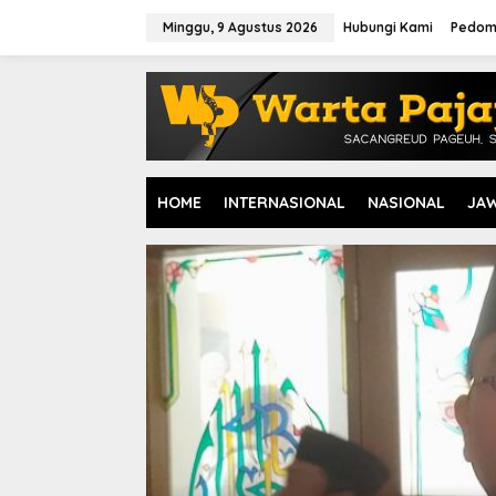
L
e
Minggu, 9 Agustus 2026
Hubungi Kami
Pedom
w
a
t
i
k
e
k
o
HOME
INTERNASIONAL
NASIONAL
JA
n
t
e
n