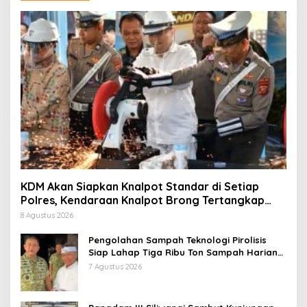
KDM Akan Siapkan Knalpot Standar di Setiap
Polres, Kendaraan Knalpot Brong Tertangkap
Langsung Ganti
8 Agustus 2026
Pengolahan Sampah Teknologi Pirolisis
Siap Lahap Tiga Ribu Ton Sampah Harian
Jawa Barat
7 Agustus 2026