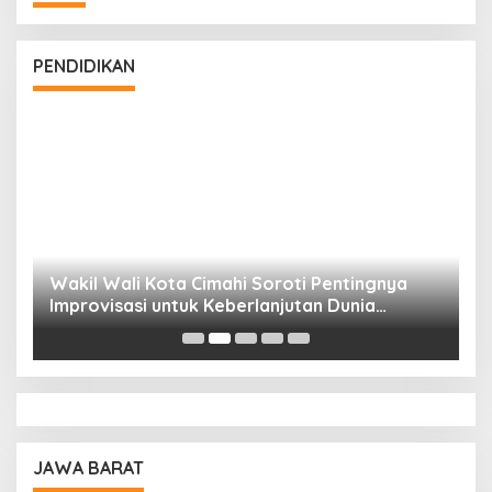
PENDIDIKAN
Wakil Wali Kota Cimahi Soroti Pentingnya
Y
Improvisasi untuk Keberlanjutan Dunia
S
Pendidikan
A
JAWA BARAT