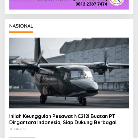
NASIONAL
Inilah Keunggulan Pesawat NC212i Buatan PT
Dirgantara Indonesia, Siap Dukung Berbagai
Operasi TNI
31 Juli 2026