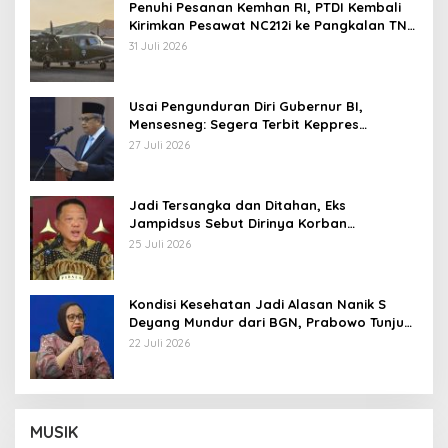
Penuhi Pesanan Kemhan RI, PTDI Kembali
Kirimkan Pesawat NC212i ke Pangkalan TNI
AU
31 Juli 2026
Usai Pengunduran Diri Gubernur BI,
Mensesneg: Segera Terbit Keppres
Pemberhentian dengan Hormat
27 Juli 2026
Jadi Tersangka dan Ditahan, Eks
Jampidsus Sebut Dirinya Korban
Kriminalisasi
25 Juli 2026
Kondisi Kesehatan Jadi Alasan Nanik S
Deyang Mundur dari BGN, Prabowo Tunjuk
Wamentan Sudaryono
22 Juli 2026
MUSIK