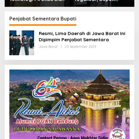
Lahap Tiga Ribu Ton
Bandung: Sampah
Sampah Harian Jawa
Bukan Hanya Urusan
Barat
Pemerintah
Penjabat Sementara Bupati
Resmi, Lima Daerah di Jawa Barat Ini
Dipimpim Penjabat Sementara
Jawa Barat
|
25 September 2024
O
L
E
H
R
E
D
A
K
S
I