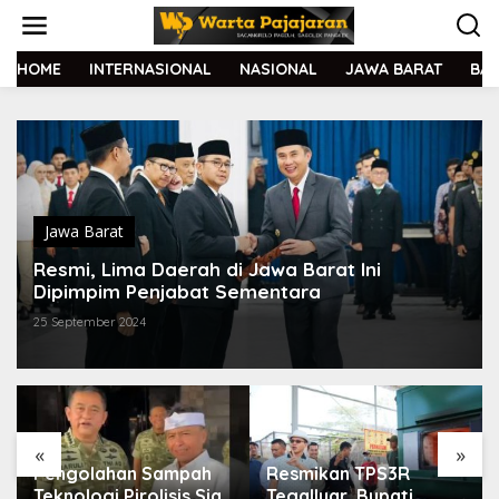
L
e
w
a
HOME
INTERNASIONAL
NASIONAL
JAWA BARAT
BA
t
i
k
e
k
o
n
t
Jawa Barat
e
Resmi, Lima Daerah di Jawa Barat Ini
n
Dipimpim Penjabat Sementara
25 September 2024
«
»
Pengolahan Sampah
Resmikan TPS3R
Teknologi Pirolisis Siap
Tegalluar, Bupati