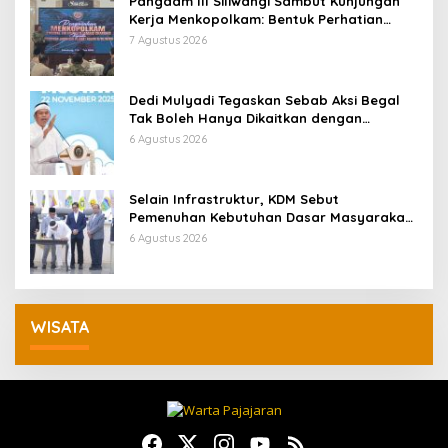
Pangdam III Siliwangi Sambut Kunjungan
Kerja Menkopolkam: Bentuk Perhatian
Pemerintah
7 Agustus 2026
Dedi Mulyadi Tegaskan Sebab Aksi Begal
Tak Boleh Hanya Dikaitkan dengan
Ekonomi
6 Agustus 2026
Selain Infrastruktur, KDM Sebut
Pemenuhan Kebutuhan Dasar Masyarakat
Jadi Fokus APBD Jabar 2027
6 Agustus 2026
WISATA