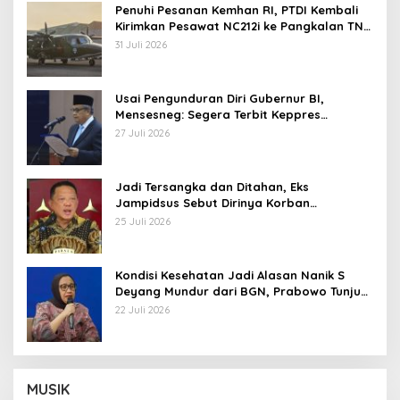
Penuhi Pesanan Kemhan RI, PTDI Kembali
Kirimkan Pesawat NC212i ke Pangkalan TNI
AU
31 Juli 2026
Usai Pengunduran Diri Gubernur BI,
Mensesneg: Segera Terbit Keppres
Pemberhentian dengan Hormat
27 Juli 2026
Jadi Tersangka dan Ditahan, Eks
Jampidsus Sebut Dirinya Korban
Kriminalisasi
25 Juli 2026
Kondisi Kesehatan Jadi Alasan Nanik S
Deyang Mundur dari BGN, Prabowo Tunjuk
Wamentan Sudaryono
22 Juli 2026
MUSIK