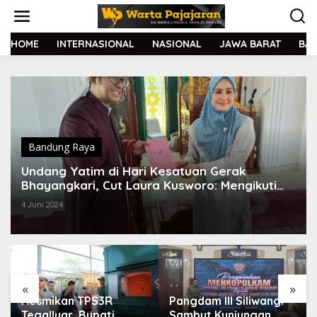
L
e
w
a
HOME
INTERNASIONAL
NASIONAL
JAWA BARAT
BA
t
i
k
e
k
o
n
t
Bandung Raya
e
Undang Yatim di Hari Kesatuan Gerak
n
Bhayangkari, Cut Laura Kusworo: Mengikuti
Langkah Rasulullah
4 Juni 2024
«
»
Resmikan TPS3R
Pangdam III Siliwangi
Tegalluar, Bupati
Sambut Kunjungan