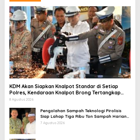
KDM Akan Siapkan Knalpot Standar di Setiap
Polres, Kendaraan Knalpot Brong Tertangkap
Langsung Ganti
8 Agustus 2026
Pengolahan Sampah Teknologi Pirolisis
Siap Lahap Tiga Ribu Ton Sampah Harian
Jawa Barat
7 Agustus 2026