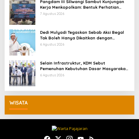
Pangdam III Siliwangi Sambut Kunjungan
Kerja Menkopolkam: Bentuk Perhatian
Pemerintah
7 Agustus 2026
Dedi Mulyadi Tegaskan Sebab Aksi Begal
Tak Boleh Hanya Dikaitkan dengan
Ekonomi
6 Agustus 2026
Selain Infrastruktur, KDM Sebut
Pemenuhan Kebutuhan Dasar Masyarakat
Jadi Fokus APBD Jabar 2027
6 Agustus 2026
WISATA