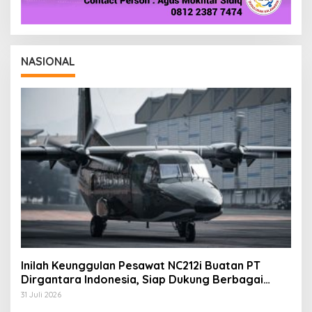
NASIONAL
Inilah Keunggulan Pesawat NC212i Buatan PT
Dirgantara Indonesia, Siap Dukung Berbagai
Operasi TNI
31 Juli 2026