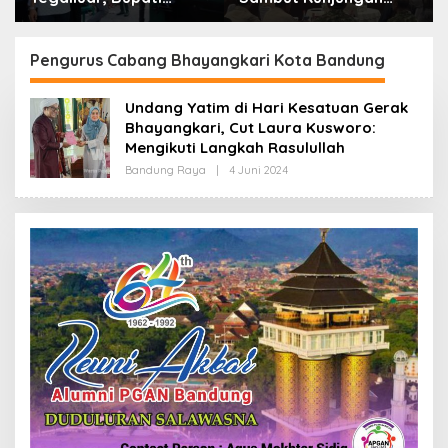
Bandung: Sampah
Kerja Menkopolkam:
Bukan Hanya Urusan
Bentuk Perhatian
Pemerintah
Pemerintah
Pengurus Cabang Bhayangkari Kota Bandung
Undang Yatim di Hari Kesatuan Gerak
Bhayangkari, Cut Laura Kusworo:
Mengikuti Langkah Rasulullah
Bandung Raya
|
4 Juni 2024
O
L
E
H
R
E
D
A
K
S
I