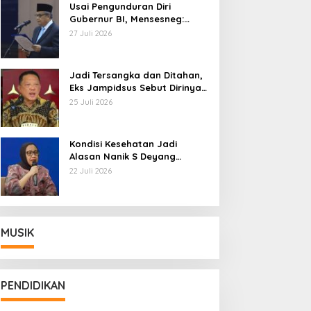
Usai Pengunduran Diri
Gubernur BI, Mensesneg:
Segera Terbit Keppres
27 Juli 2026
Pemberhentian dengan
Hormat
Jadi Tersangka dan Ditahan,
Eks Jampidsus Sebut Dirinya
Korban Kriminalisasi
25 Juli 2026
Kondisi Kesehatan Jadi
Alasan Nanik S Deyang
Mundur dari BGN, Prabowo
22 Juli 2026
Tunjuk Wamentan Sudaryono
MUSIK
PENDIDIKAN