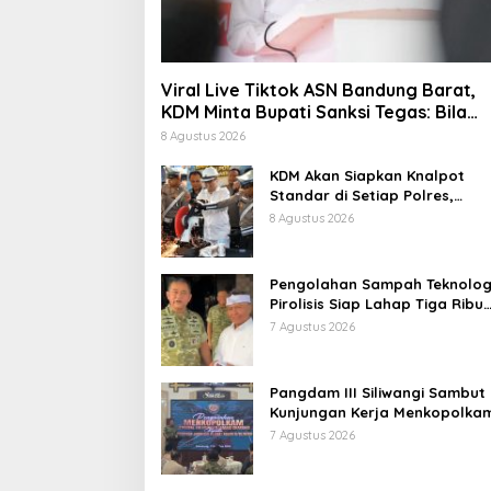
Viral Live Tiktok ASN Bandung Barat,
KDM Minta Bupati Sanksi Tegas: Bila
Perlu Pemberhentian
8 Agustus 2026
KDM Akan Siapkan Knalpot
Standar di Setiap Polres,
Kendaraan Knalpot Brong
8 Agustus 2026
Tertangkap Langsung Ganti
Pengolahan Sampah Teknolog
Pirolisis Siap Lahap Tiga Ribu
Ton Sampah Harian Jawa Bar
7 Agustus 2026
Pangdam III Siliwangi Sambut
Kunjungan Kerja Menkopolkam
Bentuk Perhatian Pemerintah
7 Agustus 2026