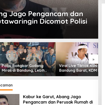
ang Jago Pengancam dan
tawaringin Dicomot Polisi
»
 Bongkar Gudang
Viral Live Tiktok ASN
K
i Bandung, Lebih
Bandung Barat, KDM Minta
S
am Ribu Botol Disita
Bupati Sanksi Tegas: Bila
K
Perlu Pemberhentian
T
G
ncaman
Kabur ke Garut, Abang Jago
Pengancam dan Perusak Rumah di