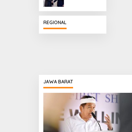
Penguatan
Hubungan
Diplomatik
REGIONAL
JAWA BARAT