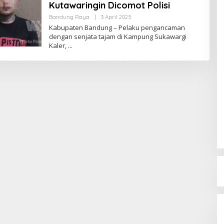
Kutawaringin Dicomot Polisi
Bandung Raya
|
3 April 2025
O
L
Kabupaten Bandung – Pelaku pengancaman
E
dengan senjata tajam di Kampung Sukawargi
H
Kaler,
R
E
D
A
K
S
I