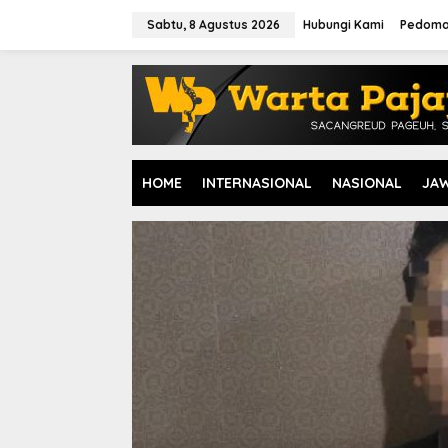
L
e
Sabtu, 8 Agustus 2026
Hubungi Kami
Pedoma
w
a
t
i
k
e
k
o
HOME
INTERNASIONAL
NASIONAL
JA
n
t
e
n