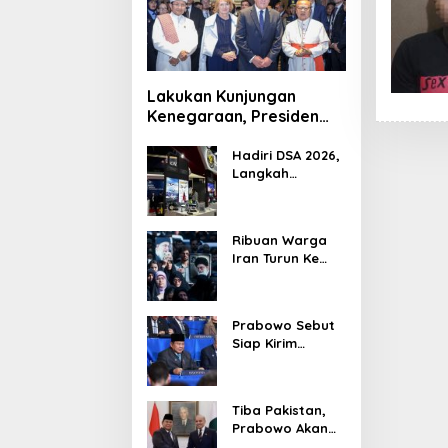
Lakukan Kunjungan
Kenegaraan, Presiden
Jerman Telusuri
Terowongan Siaturahmi
Hadiri DSA 2026,
Langkah
Strategis PTDI
Perkuat Kerja
Sama Bidang
Ribuan Warga
Pertahanan
Iran Turun Ke
dengan
Jalan Serukan
Malaysia
Pembalasan
Wafatnya
Prabowo Sebut
Khamenei
Siap Kirim
Delapan Ribu
Pasukan Dukung
Perdamaian
Tiba Pakistan,
Palestina
Prabowo Akan
Bahas