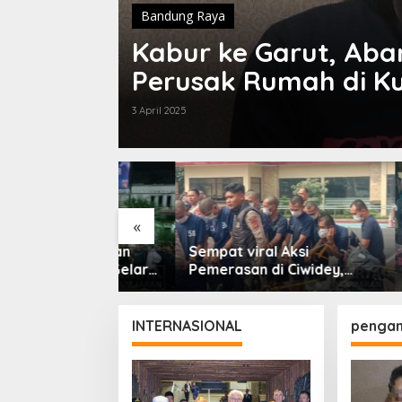
Bandung Raya
Kabur ke Garut, Ab
Perusak Rumah di Ku
3 April 2025
«
gu Ratusan
Sempat viral Aksi
Polisi
bungan Gelar
Pemerasan di Ciwidey,
Miras d
Patroli Skala
Polisi Tangkap Dua
dari En
paten Bandung
terduga Pelaku
INTERNASIONAL
penga