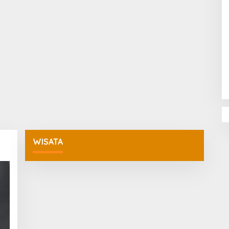
Penguatan Pendidikan Agama dan
Karakter Sekolah Nur Al Rahman
Bikin Sekolah di Malaysia Tertarik
Mempelajarinya
WISATA