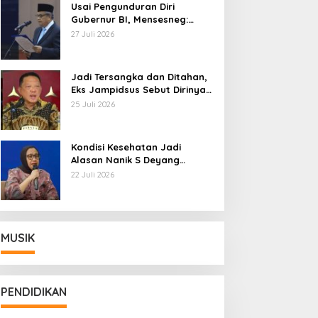
Usai Pengunduran Diri
Gubernur BI, Mensesneg:
Segera Terbit Keppres
27 Juli 2026
Pemberhentian dengan
Hormat
Jadi Tersangka dan Ditahan,
Eks Jampidsus Sebut Dirinya
Korban Kriminalisasi
25 Juli 2026
Kondisi Kesehatan Jadi
Alasan Nanik S Deyang
Mundur dari BGN, Prabowo
22 Juli 2026
Tunjuk Wamentan Sudaryono
MUSIK
PENDIDIKAN