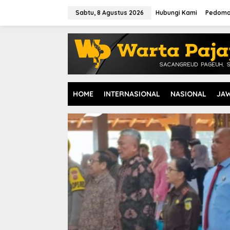
L
e
Sabtu, 8 Agustus 2026
Hubungi Kami
Pedoma
w
a
t
i
k
e
k
o
HOME
INTERNASIONAL
NASIONAL
JA
n
t
e
n