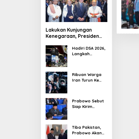
Lakukan Kunjungan
Kenegaraan, Presiden
Jerman Telusuri
Terowongan Siaturahmi
Hadiri DSA 2026,
Langkah
Strategis PTDI
Perkuat Kerja
Sama Bidang
Ribuan Warga
Pertahanan
Iran Turun Ke
dengan
Jalan Serukan
Malaysia
Pembalasan
Wafatnya
Prabowo Sebut
Khamenei
Siap Kirim
Delapan Ribu
Pasukan Dukung
Perdamaian
Tiba Pakistan,
Palestina
Prabowo Akan
Bahas