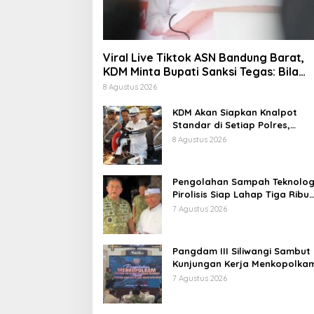
Viral Live Tiktok ASN Bandung Barat,
KDM Minta Bupati Sanksi Tegas: Bila
Perlu Pemberhentian
8 Agustus 2026
KDM Akan Siapkan Knalpot
Standar di Setiap Polres,
Kendaraan Knalpot Brong
8 Agustus 2026
Tertangkap Langsung Ganti
Pengolahan Sampah Teknolog
Pirolisis Siap Lahap Tiga Ribu
Ton Sampah Harian Jawa Bar
7 Agustus 2026
Pangdam III Siliwangi Sambut
Kunjungan Kerja Menkopolkam
Bentuk Perhatian Pemerintah
7 Agustus 2026