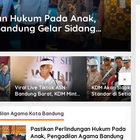
gan Hukum Pada Anak,
andung Gelar Sidang
»
ive Tiktok ASN
KDM Akan Siapkan Knalpot
P
g Barat, KDM Minta
Standar di Setiap Polres,
T
Sanksi Tegas: Bila
Kendaraan Knalpot Brong
L
Pemberhentian
Tertangkap Langsung
S
Ganti
ilan Agama Kota Bandung
Pastikan Perlindungan Hukum Pada
Anak, Pengadilan Agama Bandung