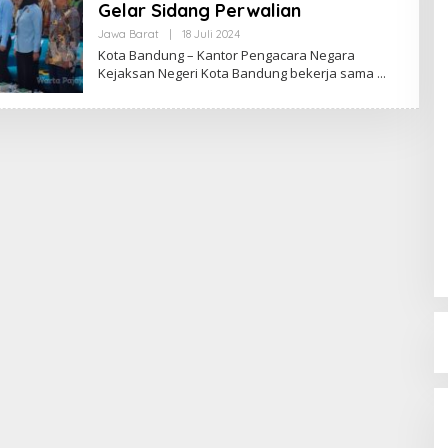
Gelar Sidang Perwalian
Jawa Barat
|
18 Juli 2024
O
L
Kota Bandung – Kantor Pengacara Negara
E
Kejaksan Negeri Kota Bandung bekerja sama
H
R
E
D
A
K
S
I