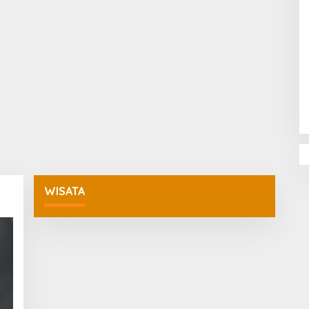
Penguatan Pendidikan Agama dan
Karakter Sekolah Nur Al Rahman
Bikin Sekolah di Malaysia Tertarik
Mempelajarinya
WISATA