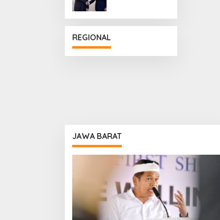
Penguatan
Hubungan
Diplomatik
REGIONAL
JAWA BARAT