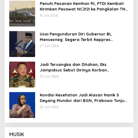
Penuhi Pesanan Kemhan RI, PTDI Kembali
Kirimkan Pesawat NC212i ke Pangkalan TNI
AU
31 Juli 2026
Usai Pengunduran Diri Gubernur BI,
Mensesneg: Segera Terbit Keppres
Pemberhentian dengan Hormat
27 Juli 2026
Jadi Tersangka dan Ditahan, Eks
Jampidsus Sebut Dirinya Korban
Kriminalisasi
25 Juli 2026
Kondisi Kesehatan Jadi Alasan Nanik S
Deyang Mundur dari BGN, Prabowo Tunjuk
Wamentan Sudaryono
22 Juli 2026
MUSIK