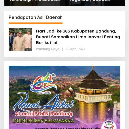
Lahap Tiga Ribu Ton
Bandung: Sampah
Sampah Harian Jawa
Bukan Hanya Urusan
Barat
Pemerintah
Pendapatan Asli Daerah
Hari Jadi ke 383 Kabupaten Bandung,
Bupati Sampaikan Lima Inovasi Penting
Berikut Ini
Bandung Raya
|
20 April 2024
O
L
E
H
R
E
D
A
K
S
I