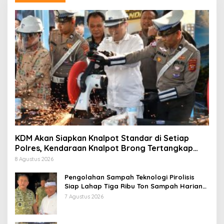
KDM Akan Siapkan Knalpot Standar di Setiap
Polres, Kendaraan Knalpot Brong Tertangkap
Langsung Ganti
8 Agustus 2026
Pengolahan Sampah Teknologi Pirolisis
Siap Lahap Tiga Ribu Ton Sampah Harian
Jawa Barat
7 Agustus 2026