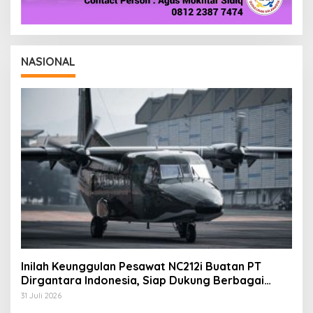
NASIONAL
Inilah Keunggulan Pesawat NC212i Buatan PT
Dirgantara Indonesia, Siap Dukung Berbagai
Operasi TNI
31 Juli 2026