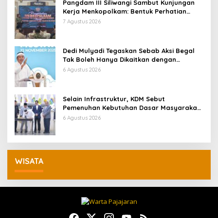
Pangdam III Siliwangi Sambut Kunjungan
Kerja Menkopolkam: Bentuk Perhatian
Pemerintah
7 Agustus 2026
Dedi Mulyadi Tegaskan Sebab Aksi Begal
Tak Boleh Hanya Dikaitkan dengan
Ekonomi
6 Agustus 2026
Selain Infrastruktur, KDM Sebut
Pemenuhan Kebutuhan Dasar Masyarakat
Jadi Fokus APBD Jabar 2027
6 Agustus 2026
WISATA