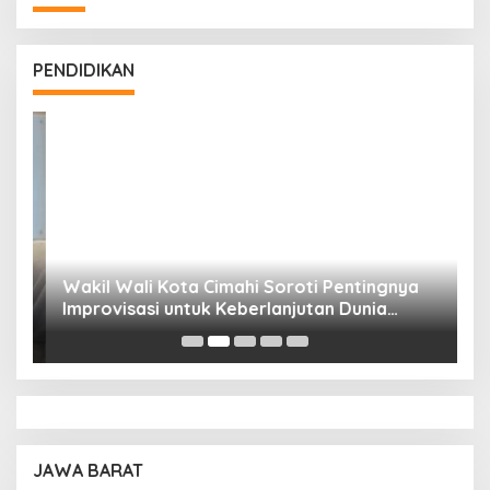
PENDIDIKAN
Wakil Wali Kota Cimahi Soroti Pentingnya
Y
Improvisasi untuk Keberlanjutan Dunia
S
Pendidikan
A
JAWA BARAT