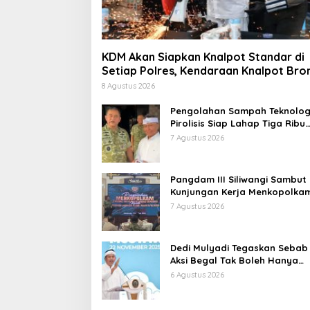
KDM Akan Siapkan Knalpot Standar di
Setiap Polres, Kendaraan Knalpot Bro
Tertangkap Langsung Ganti
8 Agustus 2026
Pengolahan Sampah Teknolog
Pirolisis Siap Lahap Tiga Ribu
Ton Sampah Harian Jawa Bar
7 Agustus 2026
Pangdam III Siliwangi Sambut
Kunjungan Kerja Menkopolkam
Bentuk Perhatian Pemerintah
7 Agustus 2026
Dedi Mulyadi Tegaskan Sebab
Aksi Begal Tak Boleh Hanya
Dikaitkan dengan Ekonomi
6 Agustus 2026