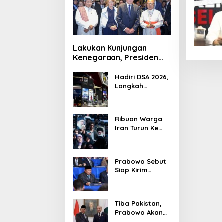
Lakukan Kunjungan
Kenegaraan, Presiden
Jerman Telusuri
Terowongan Siaturahmi
Hadiri DSA 2026,
Langkah
Strategis PTDI
Perkuat Kerja
Sama Bidang
Ribuan Warga
Pertahanan
Iran Turun Ke
dengan
Jalan Serukan
Malaysia
Pembalasan
Wafatnya
Prabowo Sebut
Khamenei
Siap Kirim
Delapan Ribu
Pasukan Dukung
Perdamaian
Tiba Pakistan,
Palestina
Prabowo Akan
Bahas