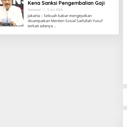
Kena Sanksi Pengembalian Gaji
Nasional
|
3 Juli 2026
O
L
Jakarta – Sebuah kabar mengejutkan
E
disampaikan Menteri Sosial Saifullah Yusuf
H
terkait adanya
R
E
D
A
K
S
I