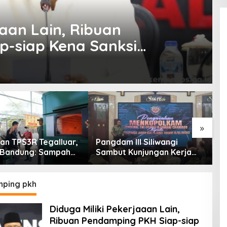
aaan Lain, Ribuan
p-siap Kena Sanksi
»
an TPS3R Tegalluar,
Pangdam III Siliwangi
T
 Bandung: Sampah
Sambut Kunjungan Kerja
T
Hanya Urusan
Menkopolkam: Bentuk
C
ntah
Perhatian Pemerintah
A
ping pkh
Diduga Miliki Pekerjaaan Lain,
Ribuan Pendamping PKH Siap-siap