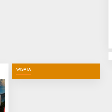
Penguatan Pendidikan Agama dan
Karakter Sekolah Nur Al Rahman
Bikin Sekolah di Malaysia Tertarik
Mempelajarinya
WISATA