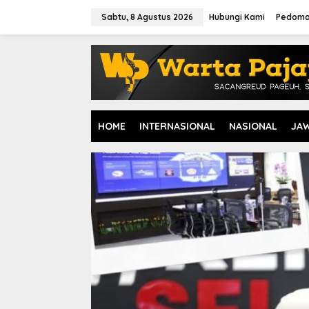
L
e
Sabtu, 8 Agustus 2026
Hubungi Kami
Pedoma
w
a
t
i
k
e
k
o
HOME
INTERNASIONAL
NASIONAL
JA
n
t
e
n