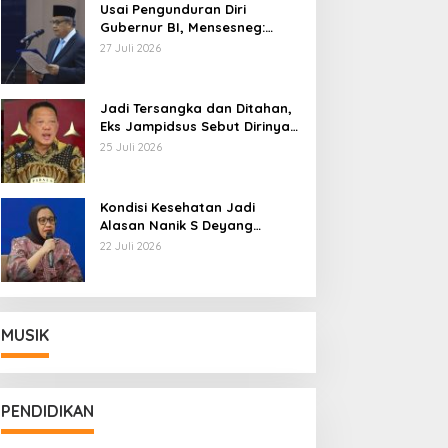
Usai Pengunduran Diri
Gubernur BI, Mensesneg:
Segera Terbit Keppres
27 Juli 2026
Pemberhentian dengan
Hormat
Jadi Tersangka dan Ditahan,
Eks Jampidsus Sebut Dirinya
Korban Kriminalisasi
25 Juli 2026
Kondisi Kesehatan Jadi
Alasan Nanik S Deyang
Mundur dari BGN, Prabowo
22 Juli 2026
Tunjuk Wamentan Sudaryono
MUSIK
PENDIDIKAN