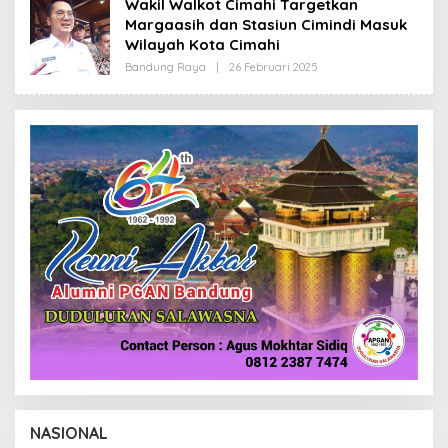
Wakil Walkot Cimahi Targetkan
R
Margaasih dan Stasiun Cimindi Masuk
E
D
Wilayah Kota Cimahi
A
K
Bandung Raya
|
26 Februari 2025
O
S
L
I
E
H
R
E
D
A
K
S
I
NASIONAL