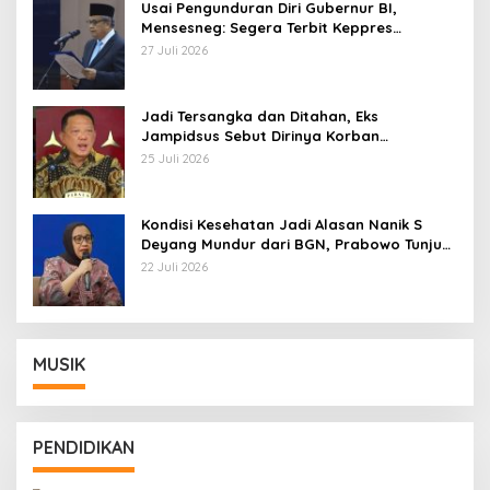
Usai Pengunduran Diri Gubernur BI,
Mensesneg: Segera Terbit Keppres
Pemberhentian dengan Hormat
27 Juli 2026
Jadi Tersangka dan Ditahan, Eks
Jampidsus Sebut Dirinya Korban
Kriminalisasi
25 Juli 2026
Kondisi Kesehatan Jadi Alasan Nanik S
Deyang Mundur dari BGN, Prabowo Tunjuk
Wamentan Sudaryono
22 Juli 2026
MUSIK
PENDIDIKAN