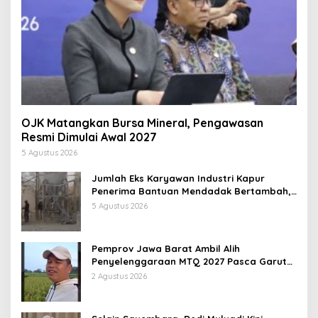
OJK Matangkan Bursa Mineral, Pengawasan
Resmi Dimulai Awal 2027
5 Agustus 2026
Jumlah Eks Karyawan Industri Kapur
Penerima Bantuan Mendadak Bertambah,
KDM: Kita Identifikasi
5 Agustus 2026
Pemprov Jawa Barat Ambil Alih
Penyelenggaraan MTQ 2027 Pasca Garut
Mundur Jadi Tuan Rumah
2 Agustus 2026