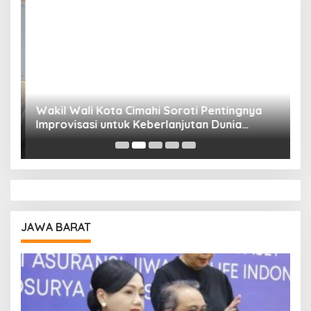
Wakil Wali Kota Cimahi Soroti Pentingnya
Y
Improvisasi untuk Keberlanjutan Dunia
S
Pendidikan
A
JAWA BARAT