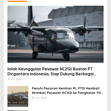
Inilah Keunggulan Pesawat NC212i Buatan PT
Dirgantara Indonesia, Siap Dukung Berbagai
Operasi TNI
31 Juli 2026
Penuhi Pesanan Kemhan RI, PTDI Kembali
Kirimkan Pesawat NC212i ke Pangkalan TNI
AU
31 Juli 2026