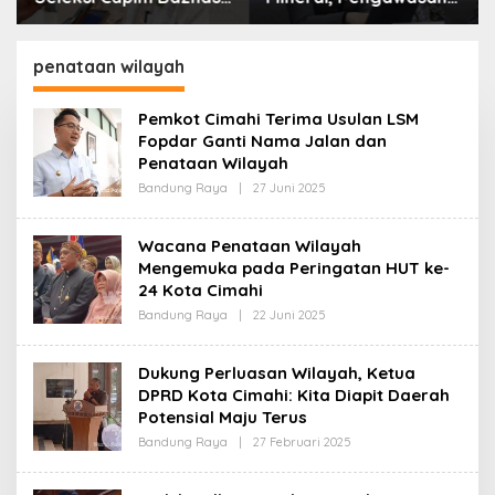
Kota Cimahi: Kita Ingin
Resmi Dimulai Awal
Komisioner Baznas
2027
Berintegritas
penataan wilayah
Pemkot Cimahi Terima Usulan LSM
Fopdar Ganti Nama Jalan dan
Penataan Wilayah
Bandung Raya
|
27 Juni 2025
O
L
E
H
Wacana Penataan Wilayah
R
Mengemuka pada Peringatan HUT ke-
E
D
24 Kota Cimahi
A
K
Bandung Raya
|
22 Juni 2025
O
S
L
I
E
H
Dukung Perluasan Wilayah, Ketua
R
DPRD Kota Cimahi: Kita Diapit Daerah
E
D
Potensial Maju Terus
A
K
Bandung Raya
|
27 Februari 2025
O
S
L
I
E
H