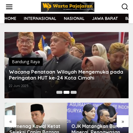
L
e
w
a
HOME
INTERNASIONAL
NASIONAL
JAWA BARAT
BA
t
i
k
e
k
o
n
t
Bandung Raya
e
Wacana Penataan Wilayah Mengemuka pada
n
Peringatan HUT ke-24 Kota Cimahi
22 Juni 2025
«
»
Kemenag Kawal Ketat
OJK Matangkan Bursa
Seleksi Capim Baznas
Mineral, Pengawasan