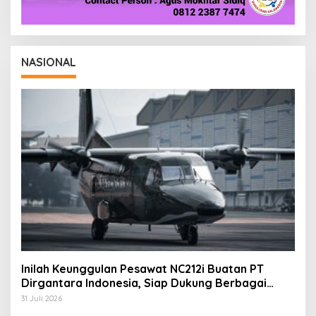
NASIONAL
Inilah Keunggulan Pesawat NC212i Buatan PT
Dirgantara Indonesia, Siap Dukung Berbagai
Operasi TNI
31 Juli 2026