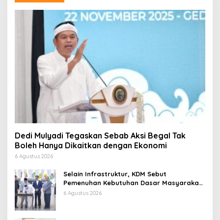
Dedi Mulyadi Tegaskan Sebab Aksi Begal Tak
Boleh Hanya Dikaitkan dengan Ekonomi
6 Agustus 2026
Selain Infrastruktur, KDM Sebut
Pemenuhan Kebutuhan Dasar Masyarakat
Jadi Fokus APBD Jabar 2027
6 Agustus 2026