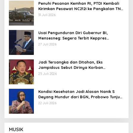
Penuhi Pesanan Kemhan RI, PTDI Kembali
Kirimkan Pesawat NC212i ke Pangkalan TNI
AU
31 Juli 2026
Usai Pengunduran Diri Gubernur BI,
Mensesneg: Segera Terbit Keppres
Pemberhentian dengan Hormat
27 Juli 2026
Jadi Tersangka dan Ditahan, Eks
Jampidsus Sebut Dirinya Korban
Kriminalisasi
25 Juli 2026
Kondisi Kesehatan Jadi Alasan Nanik S
Deyang Mundur dari BGN, Prabowo Tunjuk
Wamentan Sudaryono
22 Juli 2026
MUSIK