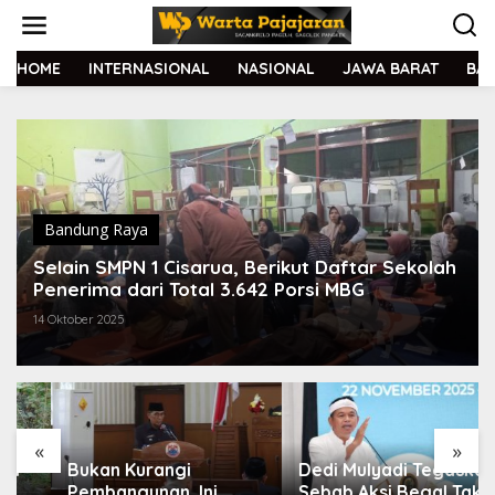
L
e
w
a
HOME
INTERNASIONAL
NASIONAL
JAWA BARAT
BA
t
i
k
e
k
o
n
t
Bandung Raya
e
Selain SMPN 1 Cisarua, Berikut Daftar Sekolah
n
Penerima dari Total 3.642 Porsi MBG
14 Oktober 2025
«
»
Bukan Kurangi
Dedi Mulyadi Tegaskan
Pembangunan, Ini
Sebab Aksi Begal Tak