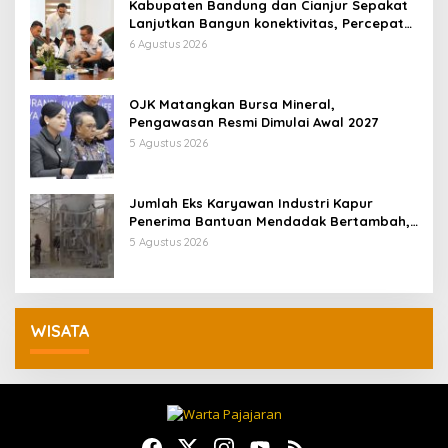
Kabupaten Bandung dan Cianjur Sepakat
Lanjutkan Bangun konektivitas, Percepat
Pertumbuhan Ekonomi Daerah
6 Agustus 2026
OJK Matangkan Bursa Mineral,
Pengawasan Resmi Dimulai Awal 2027
5 Agustus 2026
Jumlah Eks Karyawan Industri Kapur
Penerima Bantuan Mendadak Bertambah,
KDM: Kita Identifikasi
5 Agustus 2026
WISATA