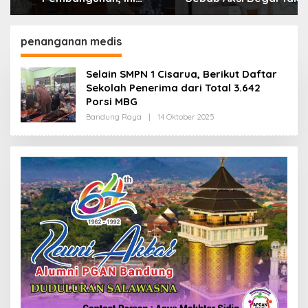
Alasan Pemkot Cimahi
Boleh Hanya Dikaitkan
Lakukan Pengurangan
dengan Ekonomi
Belanja Daerah
penanganan medis
Selain SMPN 1 Cisarua, Berikut Daftar
Sekolah Penerima dari Total 3.642
Porsi MBG
Bandung Raya
|
14 Oktober 2025
O
L
E
H
R
E
D
A
K
S
I