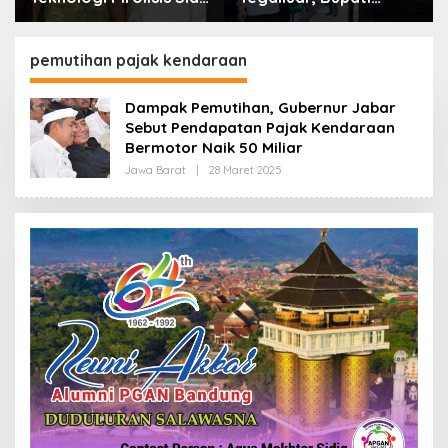
Lahap Tiga Ribu Ton
Bandung: Sampah
Sampah Harian Jawa
Bukan Hanya Urusan
Barat
Pemerintah
pemutihan pajak kendaraan
Dampak Pemutihan, Gubernur Jabar
Sebut Pendapatan Pajak Kendaraan
Bermotor Naik 50 Miliar
Jawa Barat
|
28 Maret 2025
O
L
E
H
R
E
D
A
K
S
I