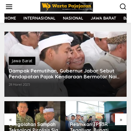
L
e
w
a
HOME
INTERNASIONAL
NASIONAL
JAWA BARAT
BA
t
i
k
e
k
o
n
t
Jawa Barat
e
Dampak Pemutihan, Gubernur Jabar Sebut
n
Pendapatan Pajak Kendaraan Bermotor Naik
50 Miliar
28 Maret 2025
«
»
Pengolahan Sampah
Resmikan TPS3R
Teknologi Pirolisis Siap
Tegalluar, Bupati