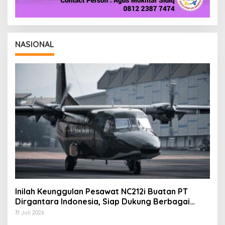
NASIONAL
Inilah Keunggulan Pesawat NC212i Buatan PT
Dirgantara Indonesia, Siap Dukung Berbagai
Operasi TNI
31 Juli 2026