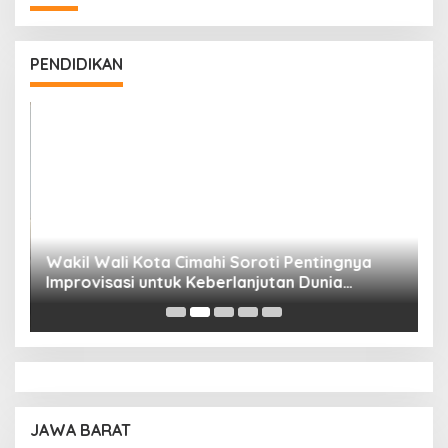
PENDIDIKAN
Wakil Wali Kota Cimahi Soroti Pentingnya
Y
Improvisasi untuk Keberlanjutan Dunia
S
Pendidikan
A
JAWA BARAT