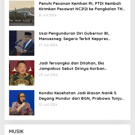
Penuhi Pesanan Kemhan RI, PTDI Kembali
Kirimkan Pesawat NC212i ke Pangkalan TNI
AU
31 Juli 2026
Usai Pengunduran Diri Gubernur BI,
Mensesneg: Segera Terbit Keppres
Pemberhentian dengan Hormat
27 Juli 2026
Jadi Tersangka dan Ditahan, Eks
Jampidsus Sebut Dirinya Korban
Kriminalisasi
25 Juli 2026
Kondisi Kesehatan Jadi Alasan Nanik S
Deyang Mundur dari BGN, Prabowo Tunjuk
Wamentan Sudaryono
22 Juli 2026
MUSIK