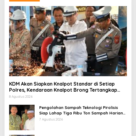
KDM Akan Siapkan Knalpot Standar di Setiap
Polres, Kendaraan Knalpot Brong Tertangkap
Langsung Ganti
8 Agustus 2026
Pengolahan Sampah Teknologi Pirolisis
Siap Lahap Tiga Ribu Ton Sampah Harian
Jawa Barat
7 Agustus 2026