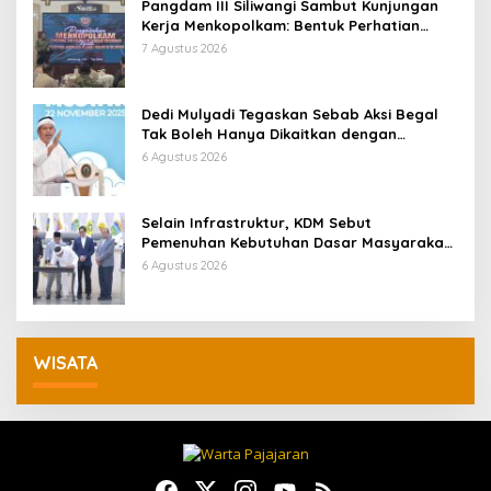
Pangdam III Siliwangi Sambut Kunjungan
Kerja Menkopolkam: Bentuk Perhatian
Pemerintah
7 Agustus 2026
Dedi Mulyadi Tegaskan Sebab Aksi Begal
Tak Boleh Hanya Dikaitkan dengan
Ekonomi
6 Agustus 2026
Selain Infrastruktur, KDM Sebut
Pemenuhan Kebutuhan Dasar Masyarakat
Jadi Fokus APBD Jabar 2027
6 Agustus 2026
WISATA