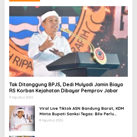
Tak Ditanggung BPJS, Dedi Mulyadi Jamin Biaya
RS Korban Kejahatan Dibayar Pemprov Jabar
9 Agustus 2026
Viral Live Tiktok ASN Bandung Barat, KDM
Minta Bupati Sanksi Tegas: Bila Perlu
Pemberhentian
8 Agustus 2026