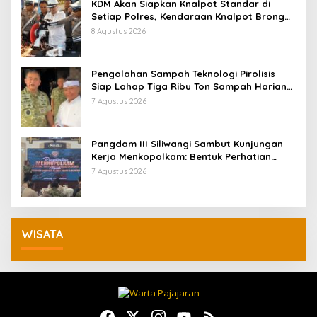
KDM Akan Siapkan Knalpot Standar di
Setiap Polres, Kendaraan Knalpot Brong
Tertangkap Langsung Ganti
8 Agustus 2026
Pengolahan Sampah Teknologi Pirolisis
Siap Lahap Tiga Ribu Ton Sampah Harian
Jawa Barat
7 Agustus 2026
Pangdam III Siliwangi Sambut Kunjungan
Kerja Menkopolkam: Bentuk Perhatian
Pemerintah
7 Agustus 2026
WISATA