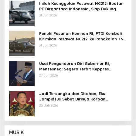
Inilah Keunggulan Pesawat NC212i Buatan
PT Dirgantara Indonesia, Siap Dukung
Berbagai Operasi TNI
31 Juli 2026
Penuhi Pesanan Kemhan RI, PTDI Kembali
Kirimkan Pesawat NC212i ke Pangkalan TNI
AU
31 Juli 2026
Usai Pengunduran Diri Gubernur BI,
Mensesneg: Segera Terbit Keppres
Pemberhentian dengan Hormat
27 Juli 2026
Jadi Tersangka dan Ditahan, Eks
Jampidsus Sebut Dirinya Korban
Kriminalisasi
25 Juli 2026
MUSIK