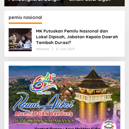
dan Penertiban PKL
Internasional 2026,
Kiaracondong
Empat Negara Asia
Siap Hadir
pemiu nasional
MK Putuskan Pemilu Nasional dan
Lokal Dipisah, Jabatan Kepala Daerah
Tambah Durasi?
Nasional
|
27 Juni 2025
O
L
E
H
R
E
D
A
K
S
I