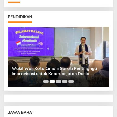
PENDIDIKAN
Wakil Wali Kota Cimahi Soroti Pentingnya
Y
Improvisasi untuk Keberlanjutan Dunia
S
Pendidikan
A
JAWA BARAT