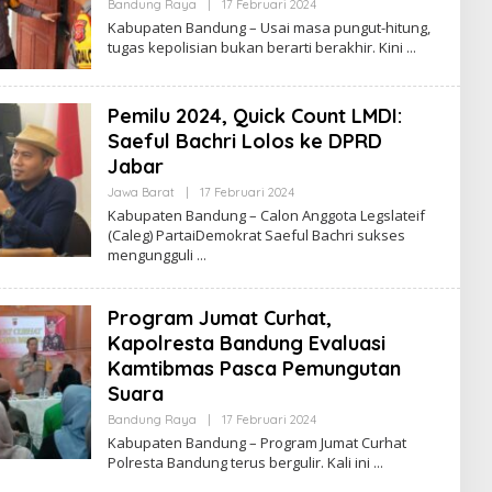
Bandung Raya
|
17 Februari 2024
O
L
Kabupaten Bandung – Usai masa pungut-hitung,
E
tugas kepolisian bukan berarti berakhir. Kini
H
R
E
D
Pemilu 2024, Quick Count LMDI:
A
K
Saeful Bachri Lolos ke DPRD
S
I
Jabar
Jawa Barat
|
17 Februari 2024
O
L
Kabupaten Bandung – Calon Anggota Legslateif
E
(Caleg) PartaiDemokrat Saeful Bachri sukses
H
mengungguli
R
E
D
A
Program Jumat Curhat,
K
S
Kapolresta Bandung Evaluasi
I
Kamtibmas Pasca Pemungutan
Suara
Bandung Raya
|
17 Februari 2024
O
L
Kabupaten Bandung – Program Jumat Curhat
E
Polresta Bandung terus bergulir. Kali ini
H
R