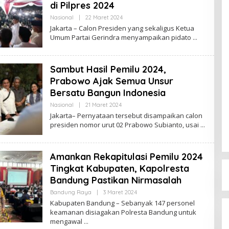
di Pilpres 2024
Nasional
|
22 Maret 2024
O
L
Jakarta – Calon Presiden yang sekaligus Ketua
E
Umum Partai Gerindra menyampaikan pidato
H
R
E
D
Sambut Hasil Pemilu 2024,
A
K
Prabowo Ajak Semua Unsur
S
I
Bersatu Bangun Indonesia
Nasional
|
21 Maret 2024
O
L
Jakarta– Pernyataan tersebut disampaikan calon
E
presiden nomor urut 02 Prabowo Subianto, usai
H
R
E
D
Amankan Rekapitulasi Pemilu 2024
A
K
Tingkat Kabupaten, Kapolresta
S
I
Bandung Pastikan Nirmasalah
Bandung Raya
|
3 Maret 2024
O
L
Kabupaten Bandung – Sebanyak 147 personel
E
keamanan disiagakan Polresta Bandung untuk
H
mengawal
R
E