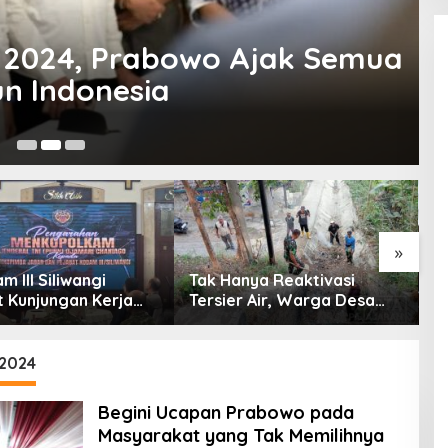
u 2024, Prabowo Ajak Semua
n Indonesia
3 
»
 III Siliwangi
Tak Hanya Reaktivasi
B
 Kunjungan Kerja
Tersier Air, Warga Desa
P
olkam: Bentuk
Ciburuy Inginkan Jalan
P
ian Pemerintah
Alternatif di Padalarang
P
D
 2024
Begini Ucapan Prabowo pada
Masyarakat yang Tak Memilihnya