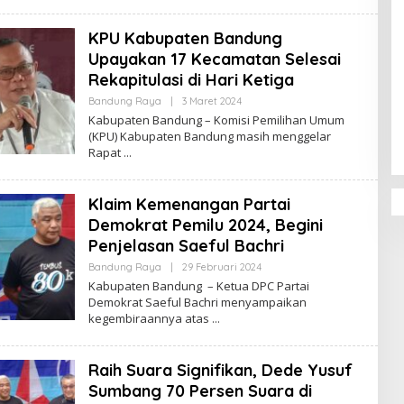
D
A
KPU Kabupaten Bandung
K
S
Upayakan 17 Kecamatan Selesai
I
Rekapitulasi di Hari Ketiga
Penguatan Pendidikan Agama dan
Bandung Raya
|
3 Maret 2024
O
Karakter Sekolah Nur Al Rahman
L
Kabupaten Bandung – Komisi Pemilihan Umum
E
Bikin Sekolah di Malaysia Tertarik
(KPU) Kabupaten Bandung masih menggelar
H
Mempelajarinya
Rapat
R
E
D
A
Klaim Kemenangan Partai
K
S
Demokrat Pemilu 2024, Begini
I
Penjelasan Saeful Bachri
Bandung Raya
|
29 Februari 2024
O
L
Kabupaten Bandung – Ketua DPC Partai
E
Demokrat Saeful Bachri menyampaikan
H
kegembiraannya atas
R
E
D
A
Raih Suara Signifikan, Dede Yusuf
K
S
Sumbang 70 Persen Suara di
I