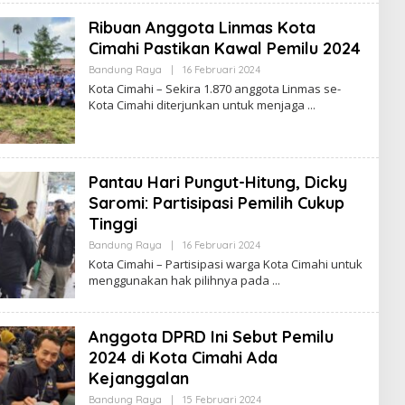
E
D
Ribuan Anggota Linmas Kota
A
K
Cimahi Pastikan Kawal Pemilu 2024
S
I
Bandung Raya
|
16 Februari 2024
O
L
Kota Cimahi – Sekira 1.870 anggota Linmas se-
E
Kota Cimahi diterjunkan untuk menjaga
H
R
E
D
A
K
Pantau Hari Pungut-Hitung, Dicky
S
I
Saromi: Partisipasi Pemilih Cukup
Tinggi
Bandung Raya
|
16 Februari 2024
O
L
Kota Cimahi – Partisipasi warga Kota Cimahi untuk
E
menggunakan hak pilihnya pada
H
R
E
D
Anggota DPRD Ini Sebut Pemilu
A
K
2024 di Kota Cimahi Ada
S
I
Kejanggalan
Bandung Raya
|
15 Februari 2024
O