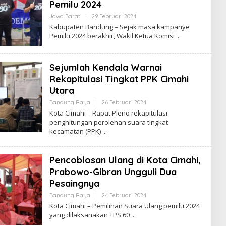
Pemilu 2024
Jawa Barat
|
29 Februari 2024
O
L
Kabupaten Bandung – Sejak masa kampanye
E
Pemilu 2024 berakhir, Wakil Ketua Komisi
H
R
E
D
Sejumlah Kendala Warnai
A
K
Rekapitulasi Tingkat PPK Cimahi
S
I
Utara
Bandung Raya
|
26 Februari 2024
O
L
Kota Cimahi – Rapat Pleno rekapitulasi
E
penghitungan perolehan suara tingkat
H
kecamatan (PPK)
R
E
D
A
Pencoblosan Ulang di Kota Cimahi,
K
S
Prabowo-Gibran Ungguli Dua
I
Pesaingnya
Bandung Raya
|
24 Februari 2024
O
L
Kota Cimahi – Pemilihan Suara Ulang pemilu 2024
E
yang dilaksanakan TPS 60
H
R