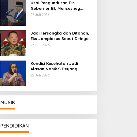
Usai Pengunduran Diri
Gubernur BI, Mensesneg:
Segera Terbit Keppres
27 Juli 2026
Pemberhentian dengan
Hormat
Jadi Tersangka dan Ditahan,
Eks Jampidsus Sebut Dirinya
Korban Kriminalisasi
25 Juli 2026
Kondisi Kesehatan Jadi
Alasan Nanik S Deyang
Mundur dari BGN, Prabowo
22 Juli 2026
Tunjuk Wamentan Sudaryono
MUSIK
PENDIDIKAN