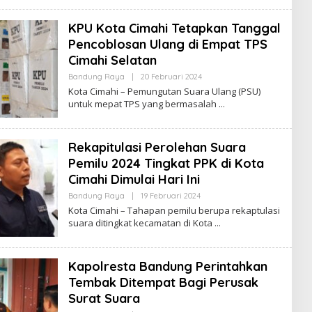
E
D
KPU Kota Cimahi Tetapkan Tanggal
A
K
Pencoblosan Ulang di Empat TPS
S
I
Cimahi Selatan
Bandung Raya
|
20 Februari 2024
O
L
Kota Cimahi – Pemungutan Suara Ulang (PSU)
E
untuk mepat TPS yang bermasalah
H
R
E
D
Rekapitulasi Perolehan Suara
A
K
Pemilu 2024 Tingkat PPK di Kota
S
I
Cimahi Dimulai Hari Ini
Bandung Raya
|
19 Februari 2024
O
L
Kota Cimahi – Tahapan pemilu berupa rekaptulasi
E
suara ditingkat kecamatan di Kota
H
R
E
D
Kapolresta Bandung Perintahkan
A
K
Tembak Ditempat Bagi Perusak
S
I
Surat Suara