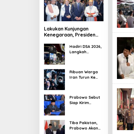
Lakukan Kunjungan
Kenegaraan, Presiden
Jerman Telusuri
Terowongan Siaturahmi
Hadiri DSA 2026,
Langkah
Strategis PTDI
Perkuat Kerja
Sama Bidang
Ribuan Warga
Pertahanan
Iran Turun Ke
dengan
Jalan Serukan
Malaysia
Pembalasan
Wafatnya
Prabowo Sebut
Khamenei
Siap Kirim
Delapan Ribu
Pasukan Dukung
Perdamaian
Tiba Pakistan,
Palestina
Prabowo Akan
Bahas