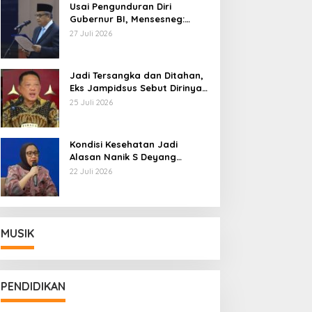
Usai Pengunduran Diri
Gubernur BI, Mensesneg:
Segera Terbit Keppres
27 Juli 2026
Pemberhentian dengan
Hormat
Jadi Tersangka dan Ditahan,
Eks Jampidsus Sebut Dirinya
Korban Kriminalisasi
25 Juli 2026
Kondisi Kesehatan Jadi
Alasan Nanik S Deyang
Mundur dari BGN, Prabowo
22 Juli 2026
Tunjuk Wamentan Sudaryono
MUSIK
PENDIDIKAN