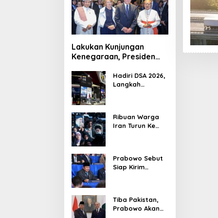
Lakukan Kunjungan
Kenegaraan, Presiden
Jerman Telusuri
Terowongan Siaturahmi
Hadiri DSA 2026,
Langkah
Strategis PTDI
Perkuat Kerja
Sama Bidang
Ribuan Warga
Pertahanan
Iran Turun Ke
dengan
Jalan Serukan
Malaysia
Pembalasan
Wafatnya
Prabowo Sebut
Khamenei
Siap Kirim
Delapan Ribu
Pasukan Dukung
Perdamaian
Tiba Pakistan,
Palestina
Prabowo Akan
Bahas