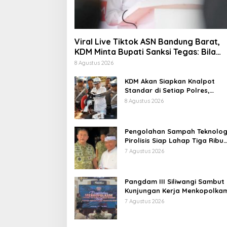
Viral Live Tiktok ASN Bandung Barat,
KDM Minta Bupati Sanksi Tegas: Bila
Perlu Pemberhentian
8 Agustus 2026
KDM Akan Siapkan Knalpot
Standar di Setiap Polres,
Kendaraan Knalpot Brong
8 Agustus 2026
Tertangkap Langsung Ganti
Pengolahan Sampah Teknolog
Pirolisis Siap Lahap Tiga Ribu
Ton Sampah Harian Jawa Bar
7 Agustus 2026
Pangdam III Siliwangi Sambut
Kunjungan Kerja Menkopolkam
Bentuk Perhatian Pemerintah
7 Agustus 2026