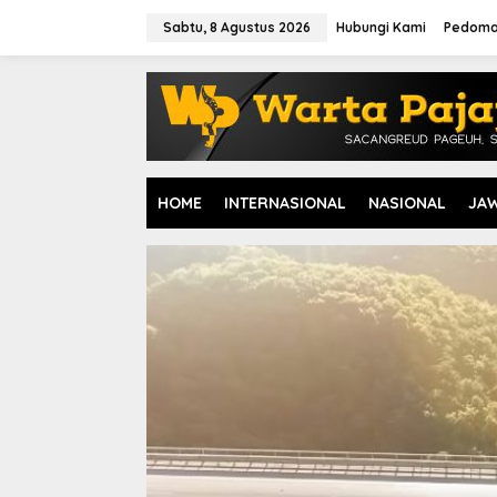
L
e
Sabtu, 8 Agustus 2026
Hubungi Kami
Pedoma
w
a
t
i
k
e
k
o
HOME
INTERNASIONAL
NASIONAL
JA
n
t
e
n