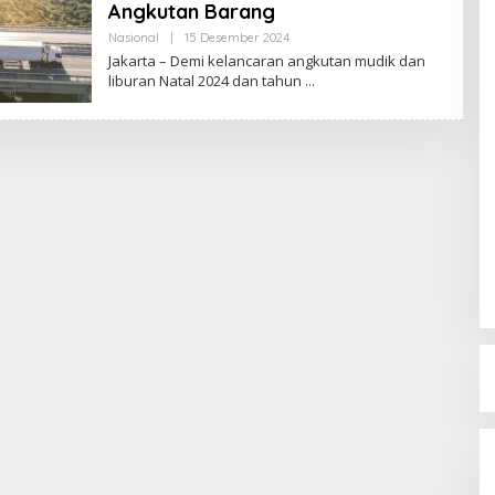
Angkutan Barang
Nasional
|
15 Desember 2024
O
L
Jakarta – Demi kelancaran angkutan mudik dan
E
liburan Natal 2024 dan tahun
H
R
E
D
A
K
S
I