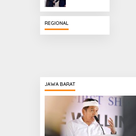
Penguatan
Hubungan
Diplomatik
REGIONAL
JAWA BARAT