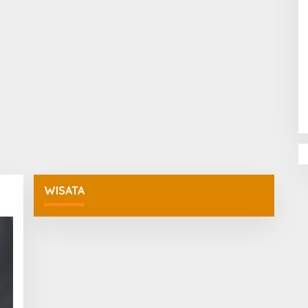
Penguatan Pendidikan Agama dan
Karakter Sekolah Nur Al Rahman
Bikin Sekolah di Malaysia Tertarik
Mempelajarinya
WISATA