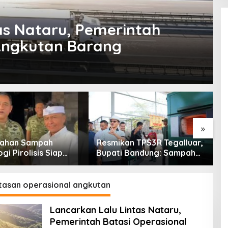
as Nataru, Pemerintah
 Angkutan Barang
»
lahan Sampah
Resmikan TPS3R Tegalluar,
P
gi Pirolisis Siap
Bupati Bandung: Sampah
S
Tiga Ribu Ton
Bukan Hanya Urusan
M
 Harian Jawa Barat
Pemerintah
P
asan operasional angkutan
Lancarkan Lalu Lintas Nataru,
Pemerintah Batasi Operasional