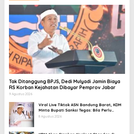
Tak Ditanggung BPJS, Dedi Mulyadi Jamin Biaya
RS Korban Kejahatan Dibayar Pemprov Jabar
9 Agustus 2026
Viral Live Tiktok ASN Bandung Barat, KDM
Minta Bupati Sanksi Tegas: Bila Perlu
Pemberhentian
8 Agustus 2026