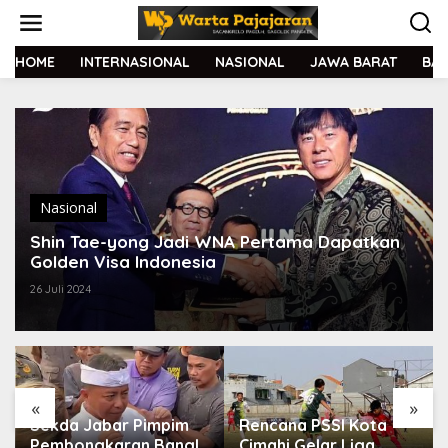
L
e
w
a
HOME
INTERNASIONAL
NASIONAL
JAWA BARAT
BA
t
i
k
e
k
o
n
t
Nasional
e
Shin Tae-yong Jadi WNA Pertama Dapatkan
n
Golden Visa Indonesia
26 Juli 2024
«
»
Sekda Jabar Pimpim
Rencana PSSI Kota
Pembongkaran Bangli
Cimahi Gelar Liga