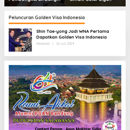
dan Penertiban PKL
Internasional 2026,
Kiaracondong
Empat Negara Asia
Siap Hadir
Peluncuran Golden Visa Indonesia
Shin Tae-yong Jadi WNA Pertama
Dapatkan Golden Visa Indonesia
Nasional
|
26 Juli 2024
O
L
E
H
R
E
D
A
K
S
I