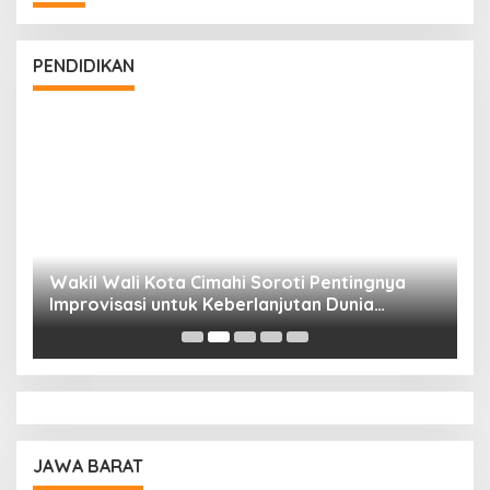
PENDIDIKAN
Wakil Wali Kota Cimahi Soroti Pentingnya
Y
Improvisasi untuk Keberlanjutan Dunia
S
Pendidikan
A
JAWA BARAT