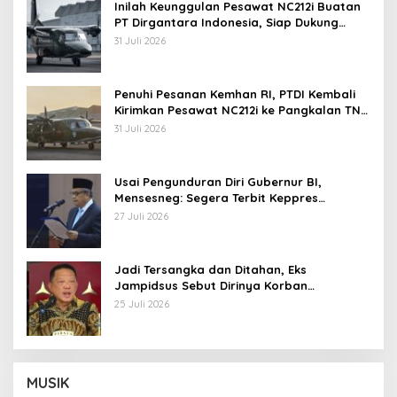
Inilah Keunggulan Pesawat NC212i Buatan
PT Dirgantara Indonesia, Siap Dukung
Berbagai Operasi TNI
31 Juli 2026
Penuhi Pesanan Kemhan RI, PTDI Kembali
Kirimkan Pesawat NC212i ke Pangkalan TNI
AU
31 Juli 2026
Usai Pengunduran Diri Gubernur BI,
Mensesneg: Segera Terbit Keppres
Pemberhentian dengan Hormat
27 Juli 2026
Jadi Tersangka dan Ditahan, Eks
Jampidsus Sebut Dirinya Korban
Kriminalisasi
25 Juli 2026
MUSIK