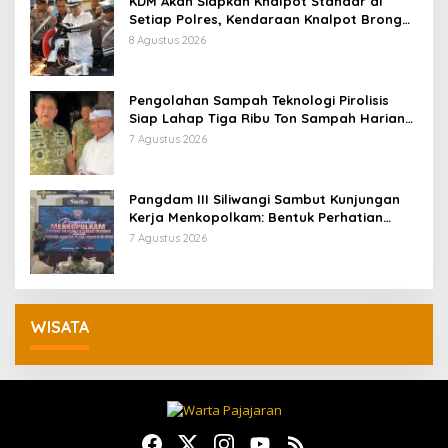
KDM Akan Siapkan Knalpot Standar di
Setiap Polres, Kendaraan Knalpot Brong
Tertangkap Langsung Ganti
8 Agustus 2026
Pengolahan Sampah Teknologi Pirolisis
Siap Lahap Tiga Ribu Ton Sampah Harian
Jawa Barat
7 Agustus 2026
Pangdam III Siliwangi Sambut Kunjungan
Kerja Menkopolkam: Bentuk Perhatian
Pemerintah
7 Agustus 2026
WISATA