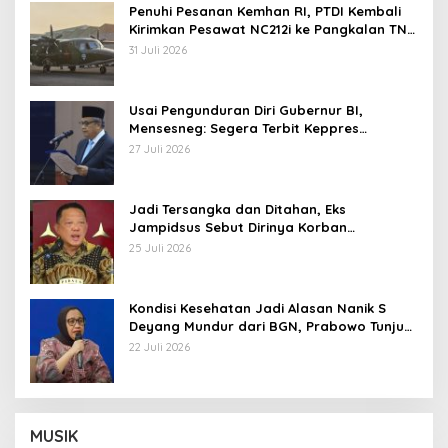
Penuhi Pesanan Kemhan RI, PTDI Kembali
Kirimkan Pesawat NC212i ke Pangkalan TNI
AU
31 Juli 2026
Usai Pengunduran Diri Gubernur BI,
Mensesneg: Segera Terbit Keppres
Pemberhentian dengan Hormat
27 Juli 2026
Jadi Tersangka dan Ditahan, Eks
Jampidsus Sebut Dirinya Korban
Kriminalisasi
25 Juli 2026
Kondisi Kesehatan Jadi Alasan Nanik S
Deyang Mundur dari BGN, Prabowo Tunjuk
Wamentan Sudaryono
22 Juli 2026
MUSIK