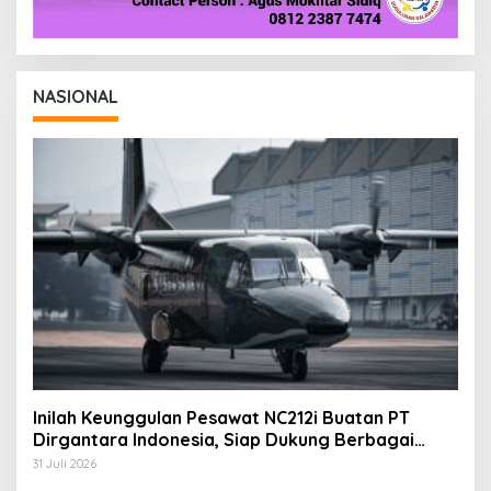
NASIONAL
Inilah Keunggulan Pesawat NC212i Buatan PT
Dirgantara Indonesia, Siap Dukung Berbagai
Operasi TNI
31 Juli 2026