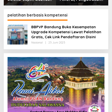
Kota Cimahi: Kita Ingin
Resmi Dimulai Awal
Komisioner Baznas
2027
Berintegritas
pelatihan berbasis kompetensi
BBPVP Bandung Buka Kesempatan
Upgrade Kompetensi Lewat Pelatihan
Gratis, Cek Link Pendaftaran Disini
Nasional
|
25 Juni 2025
O
L
E
H
R
E
D
A
K
S
I