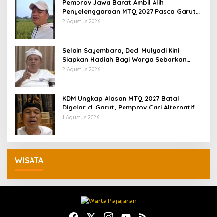
Pemprov Jawa Barat Ambil Alih
Penyelenggaraan MTQ 2027 Pasca Garut
Mundur Jadi Tuan Rumah
2 Agustus 2026
Selain Sayembara, Dedi Mulyadi Kini
Siapkan Hadiah Bagi Warga Sebarkan
Lokasi Penjualan Narkotika
2 Agustus 2026
KDM Ungkap Alasan MTQ 2027 Batal
Digelar di Garut, Pemprov Cari Alternatif
1 Agustus 2026
WISATA