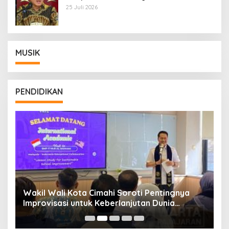
Kriminalisasi
25 Juli 2026
MUSIK
PENDIDIKAN
Wakil Wali Kota Cimahi Soroti Pentingnya
Y
Improvisasi untuk Keberlanjutan Dunia
S
Pendidikan
A