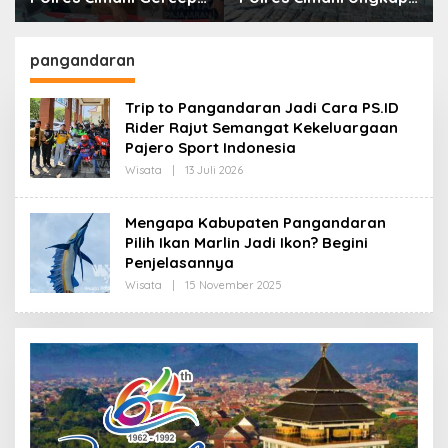
Sita Setengah Juta
Puluhan Kasus dan Sita
Obat Keras Terbatas
Ratusan Ribu Butir
OKT
pangandaran
Trip to Pangandaran Jadi Cara PS.ID
Rider Rajut Semangat Kekeluargaan
Pajero Sport Indonesia
Wisata
|
13 Juli 2026
O
L
E
H
Mengapa Kabupaten Pangandaran
R
Pilih Ikan Marlin Jadi Ikon? Begini
E
D
Penjelasannya
A
K
Wisata
|
15 November 2025
O
S
L
I
E
H
R
E
D
A
K
S
I