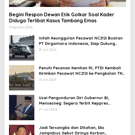
Begini Respon Dewan Etik Golkar Soal Kader
Diduga Terlibat Kasus Tambang Emas
9 Agustus 2026
Inilah Keunggulan Pesawat NC212i Buatan
PT Dirgantara Indonesia, Siap Dukung
Berbagai Operasi TNI
31 Juli 2026
Penuhi Pesanan Kemhan RI, PTDI Kembali
Kirimkan Pesawat NC212i ke Pangkalan TNI
AU
31 Juli 2026
Usai Pengunduran Diri Gubernur BI,
Mensesneg: Segera Terbit Keppres
Pemberhentian dengan Hormat
27 Juli 2026
Jadi Tersangka dan Ditahan, Eks
Jampidsus Sebut Dirinya Korban