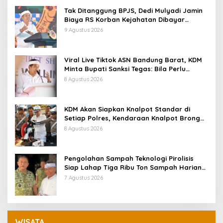
Tak Ditanggung BPJS, Dedi Mulyadi Jamin
Biaya RS Korban Kejahatan Dibayar
Pemprov Jabar
9 Agustus 2026
Viral Live Tiktok ASN Bandung Barat, KDM
Minta Bupati Sanksi Tegas: Bila Perlu
Pemberhentian
8 Agustus 2026
KDM Akan Siapkan Knalpot Standar di
Setiap Polres, Kendaraan Knalpot Brong
Tertangkap Langsung Ganti
8 Agustus 2026
Pengolahan Sampah Teknologi Pirolisis
Siap Lahap Tiga Ribu Ton Sampah Harian
Jawa Barat
7 Agustus 2026
WISATA