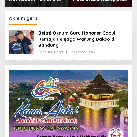
Kebutuhan Dasar
Bandung Mulai Ikuti
Masyarakat Jadi
Pemusatan Latihan
Fokus APBD Jabar
oknum guru
2027
Bejat! Oknum Guru Honorer Cabuli
Remaja Penjaga Warung Bakso di
Bandung
Bandung Raya
|
15 Oktober 2024
O
L
E
H
R
E
D
A
K
S
I