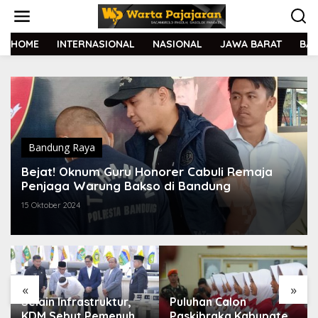
L
e
w
a
HOME
INTERNASIONAL
NASIONAL
JAWA BARAT
BA
t
i
k
e
k
o
n
t
Bandung Raya
e
Bejat! Oknum Guru Honorer Cabuli Remaja
n
Penjaga Warung Bakso di Bandung
15 Oktober 2024
«
»
Selain Infrastruktur,
Puluhan Calon
KDM Sebut Pemenuhan
Paskibraka Kabupaten