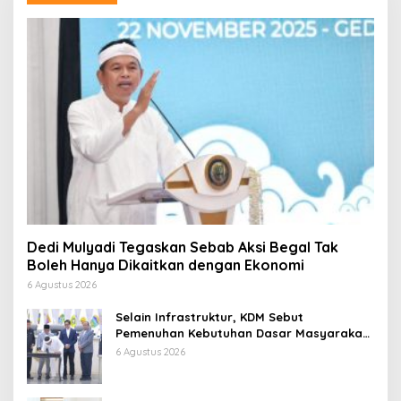
Dedi Mulyadi Tegaskan Sebab Aksi Begal Tak
Boleh Hanya Dikaitkan dengan Ekonomi
6 Agustus 2026
Selain Infrastruktur, KDM Sebut
Pemenuhan Kebutuhan Dasar Masyarakat
Jadi Fokus APBD Jabar 2027
6 Agustus 2026