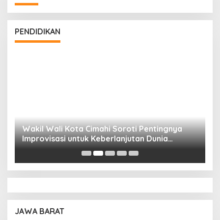
PENDIDIKAN
Wakil Wali Kota Cimahi Soroti Pentingnya
Y
Improvisasi untuk Keberlanjutan Dunia
S
Pendidikan
A
JAWA BARAT