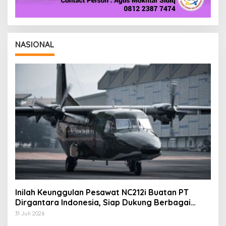
NASIONAL
Inilah Keunggulan Pesawat NC212i Buatan PT
Dirgantara Indonesia, Siap Dukung Berbagai
Operasi TNI
31 Juli 2026