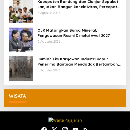
Kabupaten Bandung dan Cianjur Sepakat
Lanjutkan Bangun konektivitas, Percepat
Pertumbuhan Ekonomi Daerah
6 Agustus 2026
OJK Matangkan Bursa Mineral,
Pengawasan Resmi Dimulai Awal 2027
5 Agustus 2026
Jumlah Eks Karyawan Industri Kapur
Penerima Bantuan Mendadak Bertambah,
KDM: Kita Identifikasi
5 Agustus 2026
WISATA