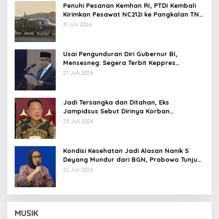
Penuhi Pesanan Kemhan RI, PTDI Kembali
Kirimkan Pesawat NC212i ke Pangkalan TNI
AU
31 Juli 2026
Usai Pengunduran Diri Gubernur BI,
Mensesneg: Segera Terbit Keppres
Pemberhentian dengan Hormat
27 Juli 2026
Jadi Tersangka dan Ditahan, Eks
Jampidsus Sebut Dirinya Korban
Kriminalisasi
25 Juli 2026
Kondisi Kesehatan Jadi Alasan Nanik S
Deyang Mundur dari BGN, Prabowo Tunjuk
Wamentan Sudaryono
22 Juli 2026
MUSIK