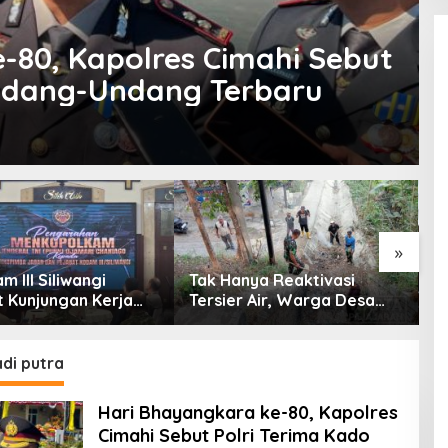
-80, Kapolres Cimahi Sebut
Undang-Undang Terbaru
»
 III Siliwangi
Tak Hanya Reaktivasi
B
 Kunjungan Kerja
Tersier Air, Warga Desa
P
olkam: Bentuk
Ciburuy Inginkan Jalan
P
ian Pemerintah
Alternatif di Padalarang
P
D
adi putra
Hari Bhayangkara ke-80, Kapolres
Cimahi Sebut Polri Terima Kado