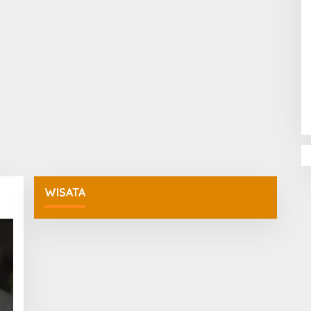
Penguatan Pendidikan Agama dan
Karakter Sekolah Nur Al Rahman
Bikin Sekolah di Malaysia Tertarik
Mempelajarinya
WISATA