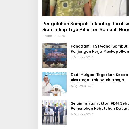
Pengolahan Sampah Teknologi Pirolisi
Siap Lahap Tiga Ribu Ton Sampah Hari
Jawa Barat
7 Agustus 2026
Pangdam III Siliwangi Sambut
Kunjungan Kerja Menkopolkam
Bentuk Perhatian Pemerintah
7 Agustus 2026
Dedi Mulyadi Tegaskan Sebab
Aksi Begal Tak Boleh Hanya
Dikaitkan dengan Ekonomi
6 Agustus 2026
Selain Infrastruktur, KDM Seb
Pemenuhan Kebutuhan Dasar
Masyarakat Jadi Fokus APBD
6 Agustus 2026
Jabar 2027