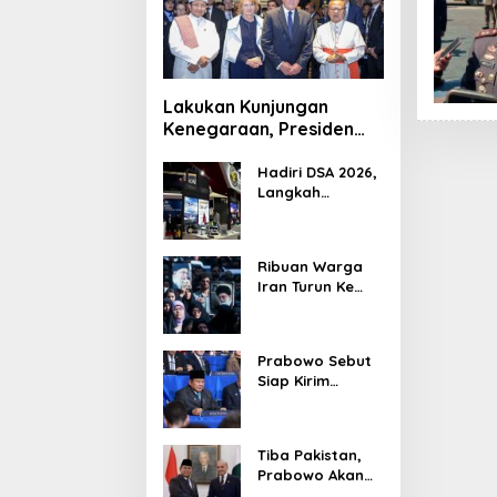
Lakukan Kunjungan
Kenegaraan, Presiden
Jerman Telusuri
Terowongan Siaturahmi
Hadiri DSA 2026,
Langkah
Strategis PTDI
Perkuat Kerja
Sama Bidang
Ribuan Warga
Pertahanan
Iran Turun Ke
dengan
Jalan Serukan
Malaysia
Pembalasan
Wafatnya
Prabowo Sebut
Khamenei
Siap Kirim
Delapan Ribu
Pasukan Dukung
Perdamaian
Tiba Pakistan,
Palestina
Prabowo Akan
Bahas