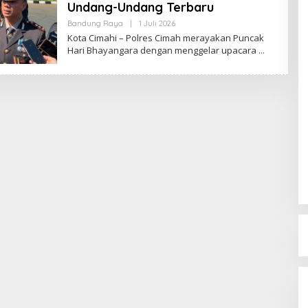
Undang-Undang Terbaru
Bandung Raya
|
1 Juli 2026
O
L
Kota Cimahi – Polres Cimah merayakan Puncak
E
Hari Bhayangara dengan menggelar upacara
H
R
E
D
A
K
S
I