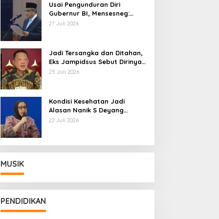
Usai Pengunduran Diri
Gubernur BI, Mensesneg:
Segera Terbit Keppres
27 Juli 2026
Pemberhentian dengan
Hormat
Jadi Tersangka dan Ditahan,
Eks Jampidsus Sebut Dirinya
Korban Kriminalisasi
25 Juli 2026
Kondisi Kesehatan Jadi
Alasan Nanik S Deyang
Mundur dari BGN, Prabowo
22 Juli 2026
Tunjuk Wamentan Sudaryono
MUSIK
PENDIDIKAN