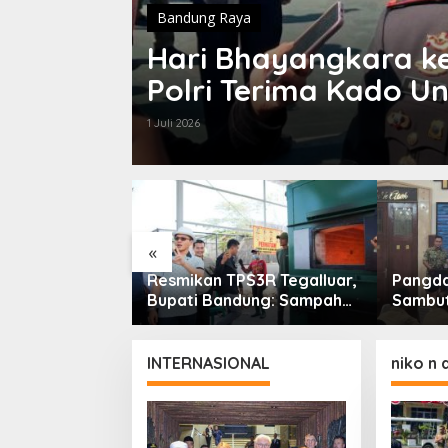
Bandung Raya
Hari Bhayangkara ke
Polri Terima Kado 
1 Juli 2026
«
 Sampah
Resmikan TPS3R Tegalluar,
Pangdam
olisis Siap
Bupati Bandung: Sampah
Sambut
Ribu Ton
Bukan Hanya Urusan
Menkop
an Jawa Barat
Pemerintah
Perhat
INTERNASIONAL
niko n 