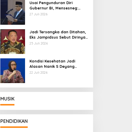
Usai Pengunduran Diri
Gubernur BI, Mensesneg:
Segera Terbit Keppres
27 Juli 2026
Pemberhentian dengan
Hormat
Jadi Tersangka dan Ditahan,
Eks Jampidsus Sebut Dirinya
Korban Kriminalisasi
25 Juli 2026
Kondisi Kesehatan Jadi
Alasan Nanik S Deyang
Mundur dari BGN, Prabowo
22 Juli 2026
Tunjuk Wamentan Sudaryono
MUSIK
PENDIDIKAN