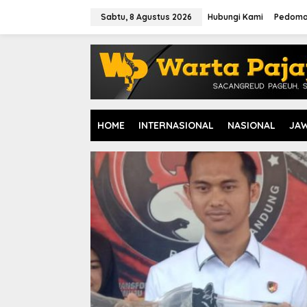
L
e
Sabtu, 8 Agustus 2026
Hubungi Kami
Pedoma
w
a
t
i
k
e
k
o
HOME
INTERNASIONAL
NASIONAL
JA
n
t
e
n