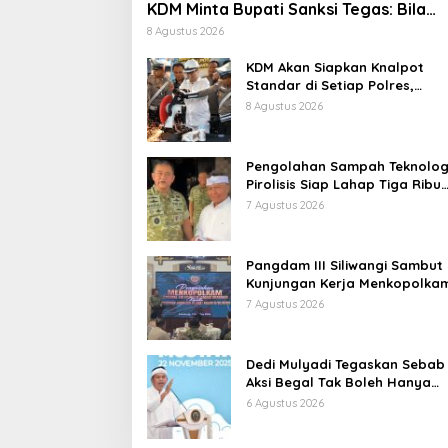
KDM Minta Bupati Sanksi Tegas: Bila
Perlu Pemberhentian
8 Agustus 2026
KDM Akan Siapkan Knalpot
Standar di Setiap Polres,
Kendaraan Knalpot Brong
8 Agustus 2026
Tertangkap Langsung Ganti
Pengolahan Sampah Teknolog
Pirolisis Siap Lahap Tiga Ribu
Ton Sampah Harian Jawa Bar
7 Agustus 2026
Pangdam III Siliwangi Sambut
Kunjungan Kerja Menkopolkam
Bentuk Perhatian Pemerintah
7 Agustus 2026
Dedi Mulyadi Tegaskan Sebab
Aksi Begal Tak Boleh Hanya
Dikaitkan dengan Ekonomi
6 Agustus 2026