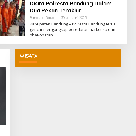
Disita Polresta Bandung Dalam
I
Dua Pekan Terakhir
Bandung Raya
|
30 Januari 2025
O
L
Kabupaten Bandung – Polresta Bandung terus
E
gencar mengungkap peredaran narkotika dan
H
obat-obatan
R
E
D
A
K
WISATA
S
I