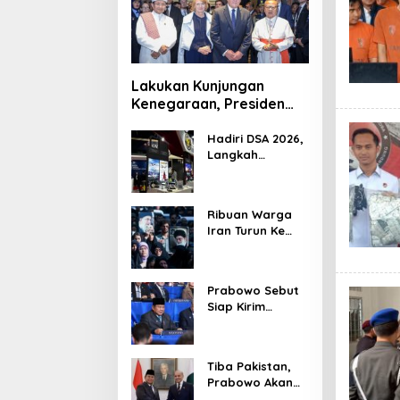
Lakukan Kunjungan
Kenegaraan, Presiden
Jerman Telusuri
Terowongan Siaturahmi
Hadiri DSA 2026,
Langkah
Strategis PTDI
Perkuat Kerja
Sama Bidang
Ribuan Warga
Pertahanan
Iran Turun Ke
dengan
Jalan Serukan
Malaysia
Pembalasan
Wafatnya
Prabowo Sebut
Khamenei
Siap Kirim
Delapan Ribu
Pasukan Dukung
Perdamaian
Tiba Pakistan,
Palestina
Prabowo Akan
Bahas