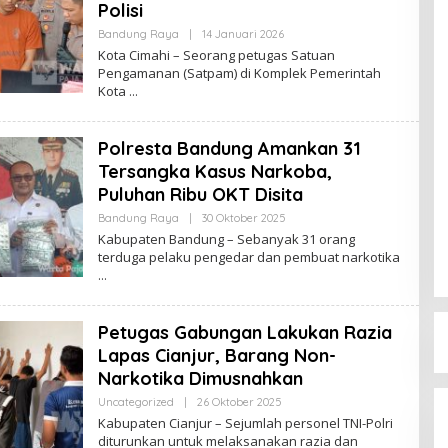
Polisi
Bandung Raya
|
14 Januari 2026
O
L
Kota Cimahi – Seorang petugas Satuan
E
Pengamanan (Satpam) di Komplek Pemerintah
H
Kota
R
E
D
A
Polresta Bandung Amankan 31
K
S
Tersangka Kasus Narkoba,
I
Puluhan Ribu OKT Disita
Bandung Raya
|
30 Oktober 2025
O
L
Kabupaten Bandung – Sebanyak 31 orang
E
terduga pelaku pengedar dan pembuat narkotika
H
R
E
D
A
Petugas Gabungan Lakukan Razia
K
S
Lapas Cianjur, Barang Non-
I
Narkotika Dimusnahkan
Uncategorized
|
26 Oktober 2025
O
L
Kabupaten Cianjur – Sejumlah personel TNI-Polri
E
diturunkan untuk melaksanakan razia dan
H