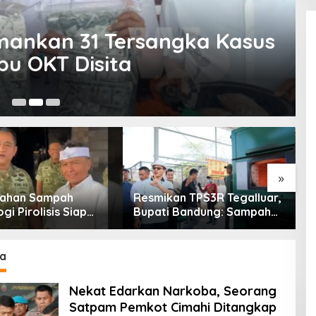
mankan 31 Tersangka Kasus
bu OKT Disita
26
»
lahan Sampah
Resmikan TPS3R Tegalluar,
P
gi Pirolisis Siap
Bupati Bandung: Sampah
S
Tiga Ribu Ton
Bukan Hanya Urusan
M
 Harian Jawa Barat
Pemerintah
P
a
Nekat Edarkan Narkoba, Seorang
Satpam Pemkot Cimahi Ditangkap