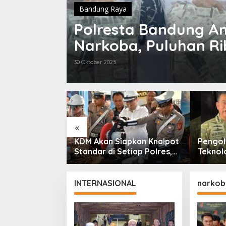
Bandung Raya
am
Polresta Bandung A
Narkoba, Puluhan Ri
30 Oktober 2025
«
iktok ASN
KDM Akan Siapkan Knalpot
Pengo
at, KDM Minta
Standar di Setiap Polres,
Teknolo
i Tegas: Bila
Kendaraan Knalpot Brong
Lahap 
rhentian
Tertangkap Langsung
Sampah
Ganti
INTERNASIONAL
narkob