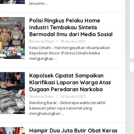
tesurine
R
E
D
A
Polisi Ringkus Pelaku Home
K
S
Industri Tembakau Sintetis
I
Penguatan Pendidikan Agama dan
Bermodal Ilmu dari Media Sosial
Karakter Sekolah Nur Al Rahman
Bandung Raya
|
28 Agustus 2025
O
Bikin Sekolah di Malaysia Tertarik
L
Kota Cimahi – Hal mengejutkan disampaikan
Mempelajarinya
E
Kepolisian Resor (Polres) Cimahi ketika
H
mengungkap
R
E
D
A
Kapolsek Cipatat Sampaikan
K
S
Klarifikasi Laporan Warga Atas
I
Dugaan Peredaran Narkoba
Bandung Raya
|
26 Agustus 2025
O
L
Bandung Barat – Beberapa waktu terakhir
E
kawasan jalan raya nasional yang
H
menghubungkan
R
E
D
A
Hampir Dua Juta Butir Obat Keras
K
S