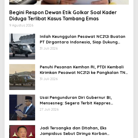
Begini Respon Dewan Etik Golkar Soal Kader
Diduga Terlibat Kasus Tambang Emas
9 Agustus 2026
Inilah Keunggulan Pesawat NC212i Buatan
PT Dirgantara Indonesia, Siap Dukung
Berbagai Operasi TNI
31 Juli 2026
Penuhi Pesanan Kemhan RI, PTDI Kembali
Kirimkan Pesawat NC212i ke Pangkalan TNI
AU
31 Juli 2026
Usai Pengunduran Diri Gubernur BI,
Mensesneg: Segera Terbit Keppres
Pemberhentian dengan Hormat
27 Juli 2026
Jadi Tersangka dan Ditahan, Eks
Jampidsus Sebut Dirinya Korban