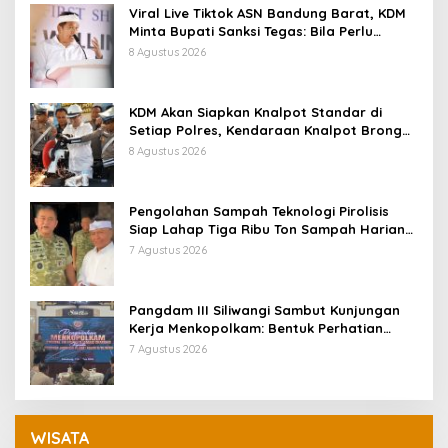
Viral Live Tiktok ASN Bandung Barat, KDM
Minta Bupati Sanksi Tegas: Bila Perlu
Pemberhentian
8 Agustus 2026
KDM Akan Siapkan Knalpot Standar di
Setiap Polres, Kendaraan Knalpot Brong
Tertangkap Langsung Ganti
8 Agustus 2026
Pengolahan Sampah Teknologi Pirolisis
Siap Lahap Tiga Ribu Ton Sampah Harian
Jawa Barat
7 Agustus 2026
Pangdam III Siliwangi Sambut Kunjungan
Kerja Menkopolkam: Bentuk Perhatian
Pemerintah
7 Agustus 2026
WISATA