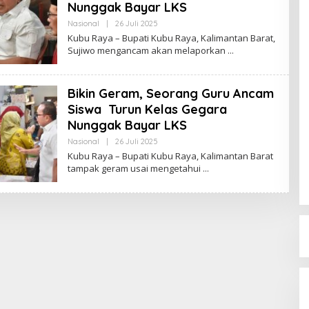
Nunggak Bayar LKS
Nasional
|
26 Juli 2025
O
L
Kubu Raya – Bupati Kubu Raya, Kalimantan Barat,
E
Sujiwo mengancam akan melaporkan
H
R
E
D
Bikin Geram, Seorang Guru Ancam
A
K
Siswa Turun Kelas Gegara
S
I
Nunggak Bayar LKS
Nasional
|
26 Juli 2025
O
L
Kubu Raya – Bupati Kubu Raya, Kalimantan Barat
E
tampak geram usai mengetahui
H
R
E
D
A
K
S
I