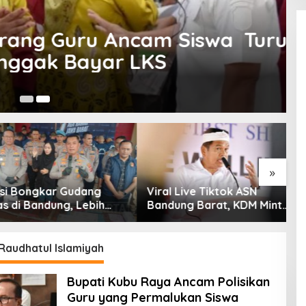
ng Guru Ancam Siswa Turun
ak Bayar LKS
26
»
 Bongkar Gudang
Viral Live Tiktok ASN
K
i Bandung, Lebih
Bandung Barat, KDM Minta
S
am Ribu Botol Disita
Bupati Sanksi Tegas: Bila
K
Perlu Pemberhentian
T
G
Raudhatul Islamiyah
Bupati Kubu Raya Ancam Polisikan
Guru yang Permalukan Siswa