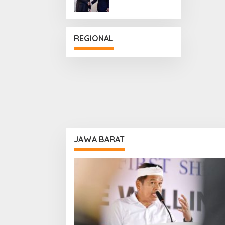
Penguatan
Hubungan
Diplomatik
REGIONAL
JAWA BARAT