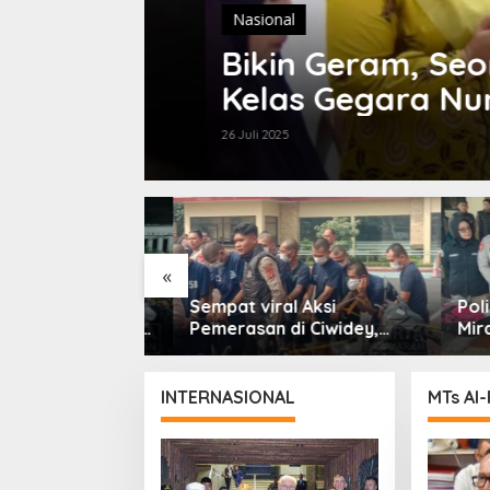
Nasional
 yang
Bikin Geram, Seora
Kelas Gegara Nungg
26 Juli 2025
«
gu Ratusan
Sempat viral Aksi
Polisi
bungan Gelar
Pemerasan di Ciwidey,
Miras d
Patroli Skala
Polisi Tangkap Dua
dari En
paten Bandung
terduga Pelaku
INTERNASIONAL
MTs Al-