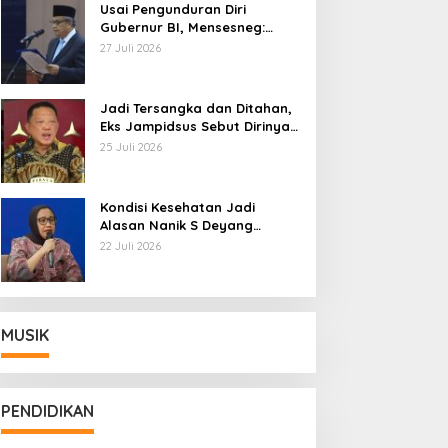
Usai Pengunduran Diri
Gubernur BI, Mensesneg:
Segera Terbit Keppres
27 Juli 2026
Pemberhentian dengan
Hormat
Jadi Tersangka dan Ditahan,
Eks Jampidsus Sebut Dirinya
Korban Kriminalisasi
25 Juli 2026
Kondisi Kesehatan Jadi
Alasan Nanik S Deyang
Mundur dari BGN, Prabowo
22 Juli 2026
Tunjuk Wamentan Sudaryono
MUSIK
PENDIDIKAN