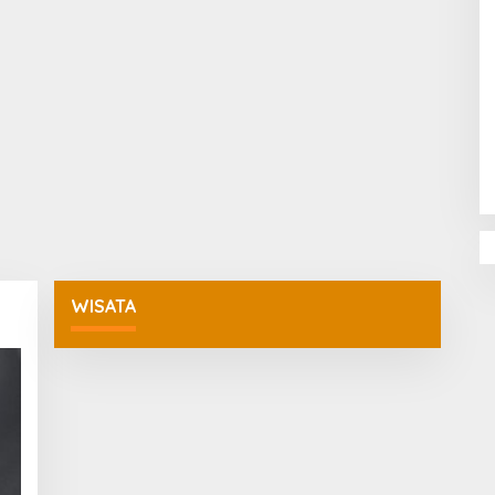
Penguatan Pendidikan Agama dan
Karakter Sekolah Nur Al Rahman
Bikin Sekolah di Malaysia Tertarik
Mempelajarinya
WISATA