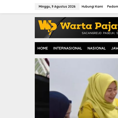
L
e
Minggu, 9 Agustus 2026
Hubungi Kami
Pedom
w
a
t
i
k
e
k
o
HOME
INTERNASIONAL
NASIONAL
JA
n
t
e
n