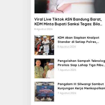
Viral Live Tiktok ASN Bandung Barat,
KDM Minta Bupati Sanksi Tegas: Bila
Perlu Pemberhentian
8 Agustus 2026
KDM Akan Siapkan Knalpot
Standar di Setiap Polres,
Kendaraan Knalpot Brong
8 Agustus 2026
Tertangkap Langsung Ganti
Pengolahan Sampah Teknolog
Pirolisis Siap Lahap Tiga Ribu
Ton Sampah Harian Jawa Bar
7 Agustus 2026
Pangdam III Siliwangi Sambut
Kunjungan Kerja Menkopolkam
Bentuk Perhatian Pemerintah
7 Agustus 2026