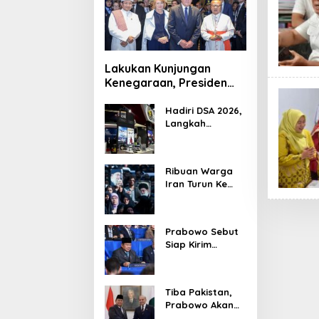
Lakukan Kunjungan
Kenegaraan, Presiden
Jerman Telusuri
Terowongan Siaturahmi
Hadiri DSA 2026,
Langkah
Strategis PTDI
Perkuat Kerja
Sama Bidang
Ribuan Warga
Pertahanan
Iran Turun Ke
dengan
Jalan Serukan
Malaysia
Pembalasan
Wafatnya
Prabowo Sebut
Khamenei
Siap Kirim
Delapan Ribu
Pasukan Dukung
Perdamaian
Tiba Pakistan,
Palestina
Prabowo Akan
Bahas