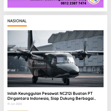
NASIONAL
Inilah Keunggulan Pesawat NC212i Buatan PT
Dirgantara Indonesia, Siap Dukung Berbagai
Operasi TNI
31 Juli 2026