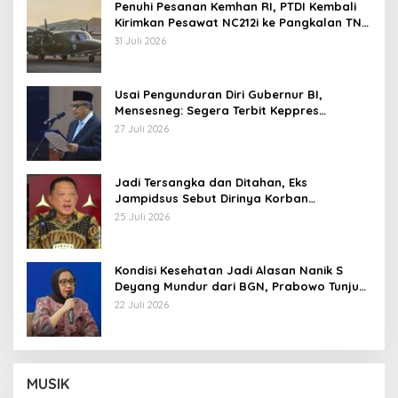
Penuhi Pesanan Kemhan RI, PTDI Kembali
Kirimkan Pesawat NC212i ke Pangkalan TNI
AU
31 Juli 2026
Usai Pengunduran Diri Gubernur BI,
Mensesneg: Segera Terbit Keppres
Pemberhentian dengan Hormat
27 Juli 2026
Jadi Tersangka dan Ditahan, Eks
Jampidsus Sebut Dirinya Korban
Kriminalisasi
25 Juli 2026
Kondisi Kesehatan Jadi Alasan Nanik S
Deyang Mundur dari BGN, Prabowo Tunjuk
Wamentan Sudaryono
22 Juli 2026
MUSIK