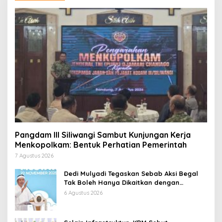
Pangdam III Siliwangi Sambut Kunjungan Kerja
Menkopolkam: Bentuk Perhatian Pemerintah
7 Agustus 2026
Dedi Mulyadi Tegaskan Sebab Aksi Begal
Tak Boleh Hanya Dikaitkan dengan
Ekonomi
6 Agustus 2026