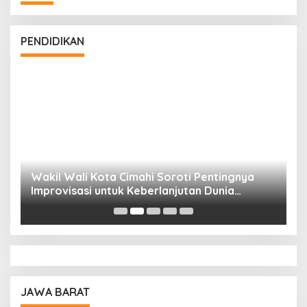
PENDIDIKAN
Wakil Wali Kota Cimahi Soroti Pentingnya
Y
Improvisasi untuk Keberlanjutan Dunia
S
Pendidikan
A
JAWA BARAT