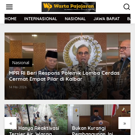
L
e
w
a
HOME
INTERNASIONAL
NASIONAL
JAWA BARAT
BA
t
i
k
e
k
o
n
t
Nasional
e
MPR RI Beri Respons Polemik Lomba Cerdas
n
Cermat Empat Pilar di Kalbar
14 Mei 2026
«
»
Tak Hanya Reaktivasi
Bukan Kurangi
Tersier Air, Warga
Pembangunan, Ini