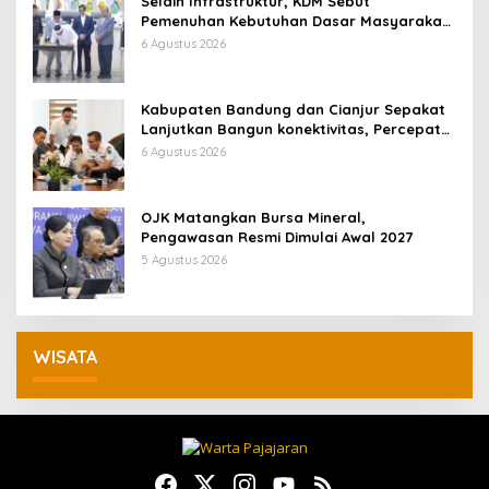
Selain Infrastruktur, KDM Sebut
Pemenuhan Kebutuhan Dasar Masyarakat
Jadi Fokus APBD Jabar 2027
6 Agustus 2026
Kabupaten Bandung dan Cianjur Sepakat
Lanjutkan Bangun konektivitas, Percepat
Pertumbuhan Ekonomi Daerah
6 Agustus 2026
OJK Matangkan Bursa Mineral,
Pengawasan Resmi Dimulai Awal 2027
5 Agustus 2026
WISATA