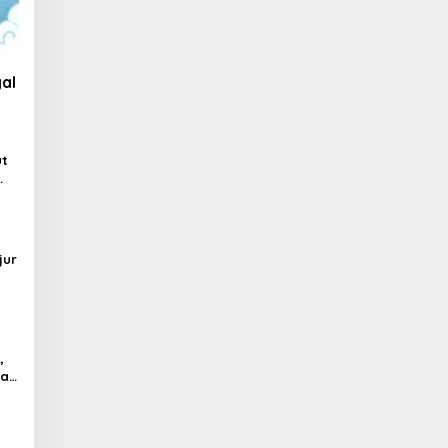
al
ut
jur
,
al