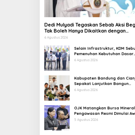
Dedi Mulyadi Tegaskan Sebab Aksi Beg
Tak Boleh Hanya Dikaitkan dengan
Ekonomi
6 Agustus 2026
Selain Infrastruktur, KDM Seb
Pemenuhan Kebutuhan Dasar
Masyarakat Jadi Fokus APBD
6 Agustus 2026
Jabar 2027
Kabupaten Bandung dan Cian
Sepakat Lanjutkan Bangun
konektivitas, Percepat
6 Agustus 2026
Pertumbuhan Ekonomi Daerah
OJK Matangkan Bursa Mineral
Pengawasan Resmi Dimulai Aw
2027
5 Agustus 2026