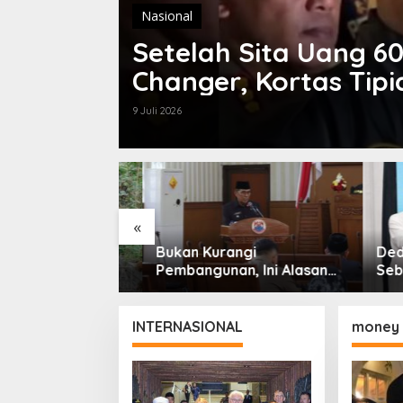
Nasional
Setelah Sita Uang 60
Changer, Kortas Tip
9 Juli 2026
«
eaktivasi
Bukan Kurangi
Dedi M
 Warga Desa
Pembangunan, Ini Alasan
Sebab 
nkan Jalan
Pemkot Cimahi Lakukan
Boleh 
i Padalarang
Pengurangan Belanja
dengan
Daerah
INTERNASIONAL
money 