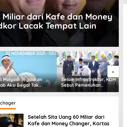
 Miliar dari Kafe dan Money
idkor Lacak Tempat Lain
»
ulyadi Tegaskan
Selain Infrastruktur, KDM
P
Aksi Begal Tak
Sebut Pemenuhan
K
Hanya Dikaitkan
Kebutuhan Dasar
I
 Ekonomi
Masyarakat Jadi Fokus
APBD Jabar 2027
chager
Setelah Sita Uang 60 Miliar dari
Kafe dan Money Changer, Kortas