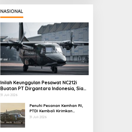
NASIONAL
Inilah Keunggulan Pesawat NC212i
uluhan Calon Paskibraka
Tak Hanya Reaktivasi
Buatan PT Dirgantara Indonesia, Siap
abupaten Bandung Mulai
Tersier Air, Warga Desa
Dukung Berbagai Operasi TNI
kuti Pemusatan Latihan
Ciburuy Inginkan Jalan
31 Juli 2026
Alternatif di Padalarang
Penuhi Pesanan Kemhan RI,
PTDI Kembali Kirimkan
Pesawat NC212i ke Pangkalan
31 Juli 2026
TNI AU