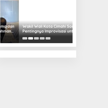
Wakil Wali Kota Cimahi Soroti
Yayasan Nur Al 
Pentingnya Improvisasi untuk
Lokasi Lesson St
Keberlanjutan Dunia Pendidikan
Malaysia, Wawalk
Bangga