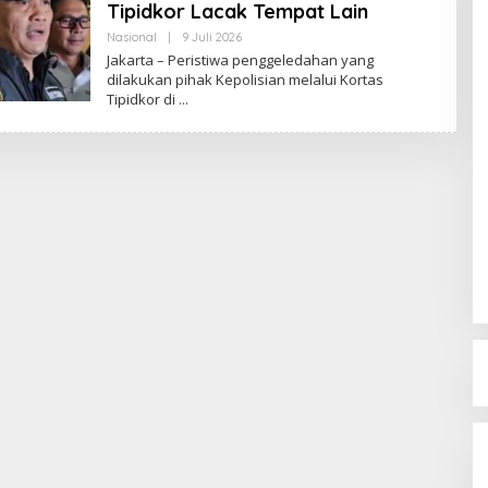
Tipidkor Lacak Tempat Lain
Nasional
|
9 Juli 2026
O
L
Jakarta – Peristiwa penggeledahan yang
E
dilakukan pihak Kepolisian melalui Kortas
H
Tipidkor di
R
E
D
A
K
S
I