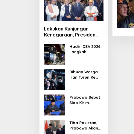
Lakukan Kunjungan
Kenegaraan, Presiden
Jerman Telusuri
Terowongan Siaturahmi
Hadiri DSA 2026,
Langkah
Strategis PTDI
Perkuat Kerja
Sama Bidang
Ribuan Warga
Pertahanan
Iran Turun Ke
dengan
Jalan Serukan
Malaysia
Pembalasan
Wafatnya
Prabowo Sebut
Khamenei
Siap Kirim
Delapan Ribu
Pasukan Dukung
Perdamaian
Tiba Pakistan,
Palestina
Prabowo Akan
Bahas