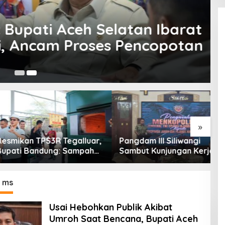
i Aceh Selatan Ibarat
cam Proses Pencopotan
9 
»
an TPS3R Tegalluar,
Pangdam III Siliwangi
T
 Bandung: Sampah
Sambut Kunjungan Kerja
T
Hanya Urusan
Menkopolkam: Bentuk
C
ntah
Perhatian Pemerintah
A
 ms
Usai Hebohkan Publik Akibat
Umroh Saat Bencana, Bupati Aceh