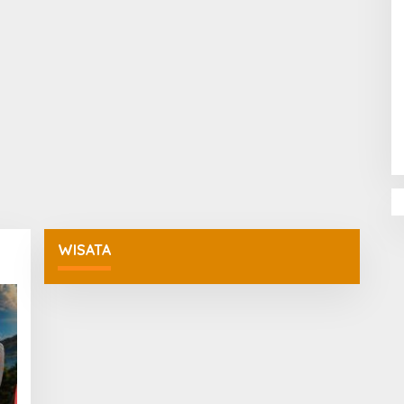
Penguatan Pendidikan Agama dan
Karakter Sekolah Nur Al Rahman
Bikin Sekolah di Malaysia Tertarik
Mempelajarinya
WISATA