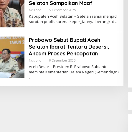
Selatan Sampaikan Maaf
Nasional
|
9 Desember 2025
O
L
Kabupaten Aceh Selatan – Setelah ramai menjadi
E
sorotan publik karena kepergiannya berangkat
H
R
E
D
Prabowo Sebut Bupati Aceh
A
K
Selatan Ibarat Tentara Desersi,
S
I
Ancam Proses Pencopotan
Nasional
|
8 Desember 2025
O
L
Aceh Besar – Presiden RI Prabowo Subianto
E
meminta Kementerian Dalam Negeri (Kemendagri)
H
R
E
D
A
K
S
I