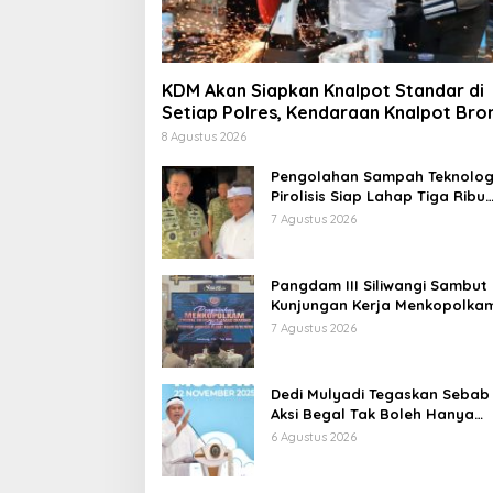
KDM Akan Siapkan Knalpot Standar di
Setiap Polres, Kendaraan Knalpot Bro
Tertangkap Langsung Ganti
8 Agustus 2026
Pengolahan Sampah Teknolog
Pirolisis Siap Lahap Tiga Ribu
Ton Sampah Harian Jawa Bar
7 Agustus 2026
Pangdam III Siliwangi Sambut
Kunjungan Kerja Menkopolkam
Bentuk Perhatian Pemerintah
7 Agustus 2026
Dedi Mulyadi Tegaskan Sebab
Aksi Begal Tak Boleh Hanya
Dikaitkan dengan Ekonomi
6 Agustus 2026