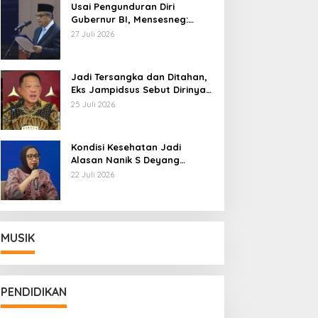
Usai Pengunduran Diri
Gubernur BI, Mensesneg:
Segera Terbit Keppres
27 Juli 2026
Pemberhentian dengan
Hormat
Jadi Tersangka dan Ditahan,
Eks Jampidsus Sebut Dirinya
Korban Kriminalisasi
25 Juli 2026
Kondisi Kesehatan Jadi
Alasan Nanik S Deyang
Mundur dari BGN, Prabowo
22 Juli 2026
Tunjuk Wamentan Sudaryono
MUSIK
PENDIDIKAN