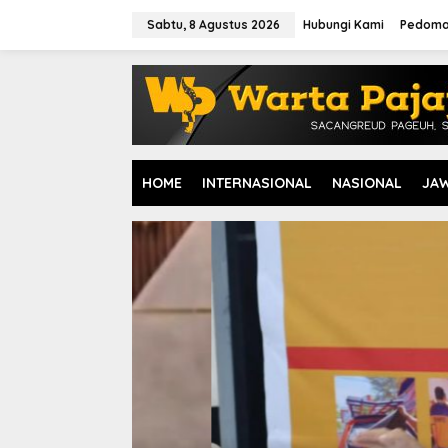
L
e
Sabtu, 8 Agustus 2026
Hubungi Kami
Pedoma
w
a
t
i
k
e
k
o
HOME
INTERNASIONAL
NASIONAL
JA
n
t
e
n