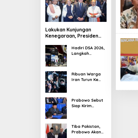
Lakukan Kunjungan
Kenegaraan, Presiden
Jerman Telusuri
Terowongan Siaturahmi
Hadiri DSA 2026,
Langkah
Strategis PTDI
Perkuat Kerja
Sama Bidang
Ribuan Warga
Pertahanan
Iran Turun Ke
dengan
Jalan Serukan
Malaysia
Pembalasan
Wafatnya
Prabowo Sebut
Khamenei
Siap Kirim
Delapan Ribu
Pasukan Dukung
Perdamaian
Tiba Pakistan,
Palestina
Prabowo Akan
Bahas