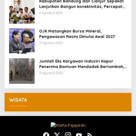
Kabupaten Bandung dan Cianjur Sepakat
Lanjutkan Bangun konektivitas, Percepat
Pertumbuhan Ekonomi Daerah
6 Agustus 2026
OJK Matangkan Bursa Mineral,
Pengawasan Resmi Dimulai Awal 2027
5 Agustus 2026
Jumlah Eks Karyawan Industri Kapur
Penerima Bantuan Mendadak Bertambah,
KDM: Kita Identifikasi
5 Agustus 2026
WISATA