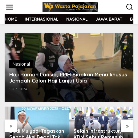
L
e
w
a
HOME
INTERNASIONAL
NASIONAL
JAWA BARAT
BA
t
i
k
e
k
o
n
t
Nasional
e
Haji Ramah Lansia, PPIH Siapkan Menu khusus
n
Jemaah Calon Haji Lanjut Usia
1 Juni 2024
«
»
Dedi Mulyadi Tegaskan
Selain Infrastruktur,
Sebab Aksi Begal Tak
KDM Sebut Pemenuhan