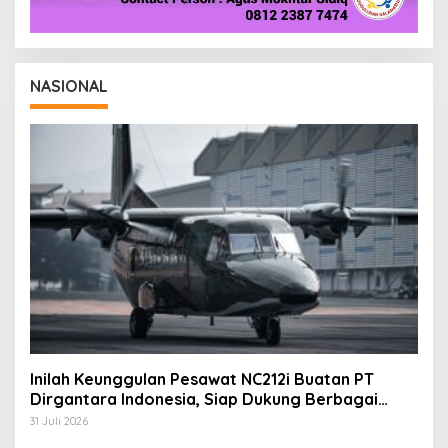
NASIONAL
Inilah Keunggulan Pesawat NC212i Buatan PT
Dirgantara Indonesia, Siap Dukung Berbagai
Operasi TNI
31 Juli 2026