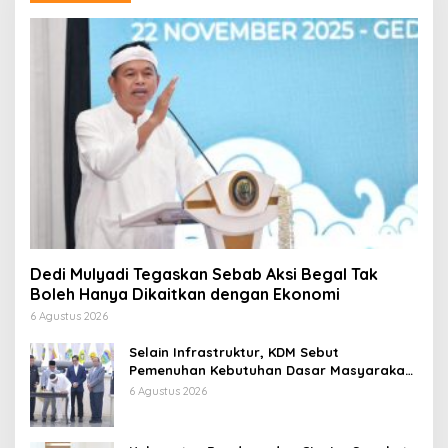
Dedi Mulyadi Tegaskan Sebab Aksi Begal Tak
Boleh Hanya Dikaitkan dengan Ekonomi
6 Agustus 2026
Selain Infrastruktur, KDM Sebut
Pemenuhan Kebutuhan Dasar Masyarakat
Jadi Fokus APBD Jabar 2027
6 Agustus 2026