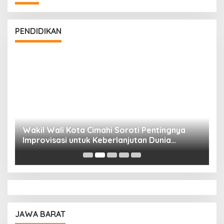
PENDIDIKAN
Wakil Wali Kota Cimahi Soroti Pentingnya
Y
Improvisasi untuk Keberlanjutan Dunia
S
Pendidikan
A
JAWA BARAT