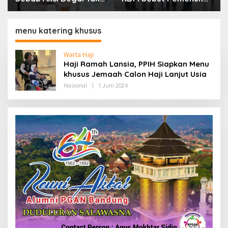
Boleh Hanya Dikaitkan
Kebutuhan Dasar
dengan Ekonomi
Masyarakat Jadi
Fokus APBD Jabar
menu katering khusus
2027
Warta Haji
Haji Ramah Lansia, PPIH Siapkan Menu
khusus Jemaah Calon Haji Lanjut Usia
Nasional
|
1 Juni 2024
O
L
E
H
R
E
D
A
K
S
I