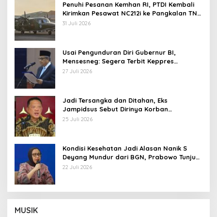
Penuhi Pesanan Kemhan RI, PTDI Kembali
Kirimkan Pesawat NC212i ke Pangkalan TNI
AU
31 Juli 2026
Usai Pengunduran Diri Gubernur BI,
Mensesneg: Segera Terbit Keppres
Pemberhentian dengan Hormat
27 Juli 2026
Jadi Tersangka dan Ditahan, Eks
Jampidsus Sebut Dirinya Korban
Kriminalisasi
25 Juli 2026
Kondisi Kesehatan Jadi Alasan Nanik S
Deyang Mundur dari BGN, Prabowo Tunjuk
Wamentan Sudaryono
22 Juli 2026
MUSIK