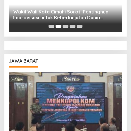
Wakil Wali Kota Cimahi Soroti Pentingnya
Y
Improvisasi untuk Keberlanjutan Dunia
S
Pendidikan
A
JAWA BARAT