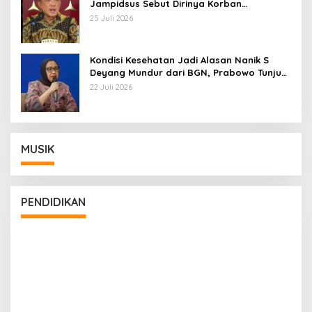
Jampidsus Sebut Dirinya Korban
Kriminalisasi
25 Juli 2026
Kondisi Kesehatan Jadi Alasan Nanik S
Deyang Mundur dari BGN, Prabowo Tunjuk
Wamentan Sudaryono
22 Juli 2026
MUSIK
PENDIDIKAN