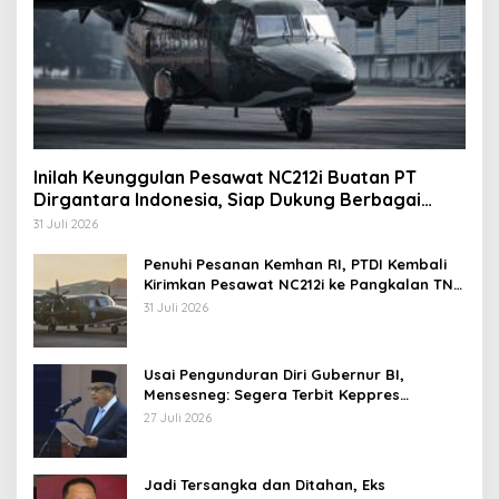
Inilah Keunggulan Pesawat NC212i Buatan PT
Dirgantara Indonesia, Siap Dukung Berbagai
Operasi TNI
31 Juli 2026
Penuhi Pesanan Kemhan RI, PTDI Kembali
Kirimkan Pesawat NC212i ke Pangkalan TNI
AU
31 Juli 2026
Usai Pengunduran Diri Gubernur BI,
Mensesneg: Segera Terbit Keppres
Pemberhentian dengan Hormat
27 Juli 2026
Jadi Tersangka dan Ditahan, Eks