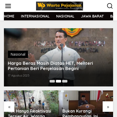
L
e
w
a
HOME
INTERNASIONAL
NASIONAL
JAWA BARAT
BA
t
i
k
e
k
o
n
t
Nasional
e
Harga Beras Masih Diatas HET, Menteri
n
Pertanian Beri Penjelasan Begini
17 Agustus 2025
«
»
Tak Hanya Reaktivasi
Bukan Kurangi
Tersier Air, Warga
Pembangunan, Ini