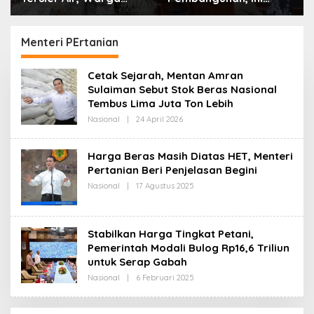
Desa Ciburuy Inginkan
Alasan Pemkot Cimahi
Jalan Alternatif di
Lakukan Pengurangan
Padalarang
Belanja Daerah
Menteri PErtanian
Cetak Sejarah, Mentan Amran
Sulaiman Sebut Stok Beras Nasional
Tembus Lima Juta Ton Lebih
Nasional
|
24 April 2026
O
L
E
H
Harga Beras Masih Diatas HET, Menteri
R
Pertanian Beri Penjelasan Begini
E
D
Nasional
|
17 Agustus 2025
O
A
L
K
E
S
H
I
R
Stabilkan Harga Tingkat Petani,
E
D
Pemerintah Modali Bulog Rp16,6 Triliun
A
untuk Serap Gabah
K
S
Nasional
|
6 Februari 2025
O
I
L
E
H