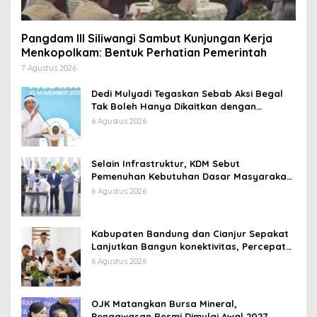
Pangdam III Siliwangi Sambut Kunjungan Kerja
Menkopolkam: Bentuk Perhatian Pemerintah
7 Agustus 2026
Dedi Mulyadi Tegaskan Sebab Aksi Begal
Tak Boleh Hanya Dikaitkan dengan
Ekonomi
6 Agustus 2026
Selain Infrastruktur, KDM Sebut
Pemenuhan Kebutuhan Dasar Masyarakat
Jadi Fokus APBD Jabar 2027
6 Agustus 2026
Kabupaten Bandung dan Cianjur Sepakat
Lanjutkan Bangun konektivitas, Percepat
Pertumbuhan Ekonomi Daerah
6 Agustus 2026
OJK Matangkan Bursa Mineral,
Pengawasan Resmi Dimulai Awal 2027