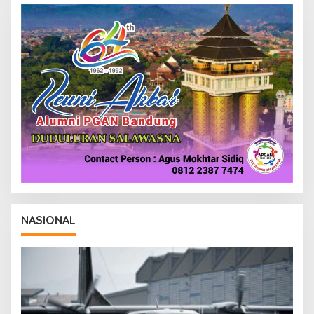
R
E
D
A
K
S
I
NASIONAL