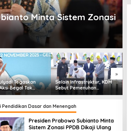
bianto Minta Sistem Zonasi
»
ulyadi Tegaskan
Selain Infrastruktur, KDM
P
Aksi Begal Tak
Sebut Pemenuhan
K
Hanya Dikaitkan
Kebutuhan Dasar
I
 Ekonomi
Masyarakat Jadi Fokus
APBD Jabar 2027
i Pendidikan Dasar dan Menengah
Presiden Prabowo Subianto Minta
Sistem Zonasi PPDB Dikaji Ulang