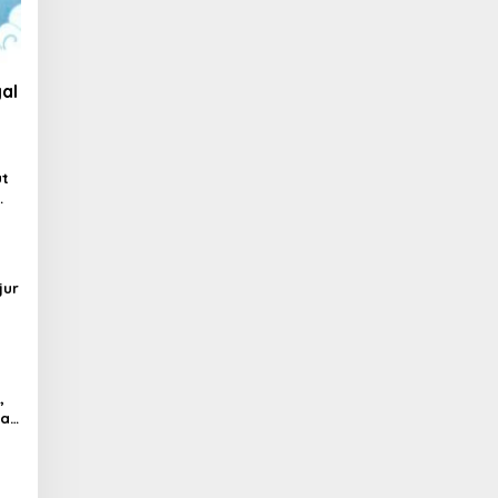
al
ut
jur
,
al