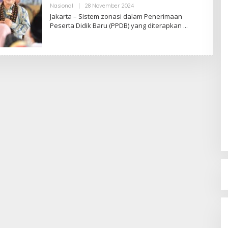
Nasional
|
28 November 2024
O
L
Jakarta – Sistem zonasi dalam Penerimaan
E
Peserta Didik Baru (PPDB) yang diterapkan
H
R
E
D
A
K
S
I