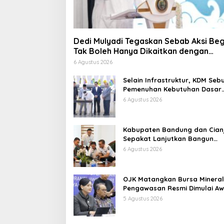
Dedi Mulyadi Tegaskan Sebab Aksi Beg
Tak Boleh Hanya Dikaitkan dengan
Ekonomi
6 Agustus 2026
Selain Infrastruktur, KDM Seb
Pemenuhan Kebutuhan Dasar
Masyarakat Jadi Fokus APBD
6 Agustus 2026
Jabar 2027
Kabupaten Bandung dan Cian
Sepakat Lanjutkan Bangun
konektivitas, Percepat
6 Agustus 2026
Pertumbuhan Ekonomi Daerah
OJK Matangkan Bursa Mineral
Pengawasan Resmi Dimulai Aw
2027
5 Agustus 2026