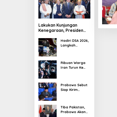
Lakukan Kunjungan
Kenegaraan, Presiden
Jerman Telusuri
Terowongan Siaturahmi
Hadiri DSA 2026,
Langkah
Strategis PTDI
Perkuat Kerja
Sama Bidang
Ribuan Warga
Pertahanan
Iran Turun Ke
dengan
Jalan Serukan
Malaysia
Pembalasan
Wafatnya
Prabowo Sebut
Khamenei
Siap Kirim
Delapan Ribu
Pasukan Dukung
Perdamaian
Tiba Pakistan,
Palestina
Prabowo Akan
Bahas