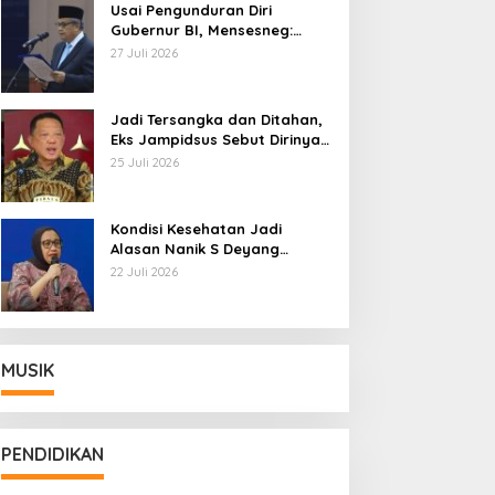
Usai Pengunduran Diri
Gubernur BI, Mensesneg:
Segera Terbit Keppres
27 Juli 2026
Pemberhentian dengan
Hormat
Jadi Tersangka dan Ditahan,
Eks Jampidsus Sebut Dirinya
Korban Kriminalisasi
25 Juli 2026
Kondisi Kesehatan Jadi
Alasan Nanik S Deyang
Mundur dari BGN, Prabowo
22 Juli 2026
Tunjuk Wamentan Sudaryono
MUSIK
PENDIDIKAN